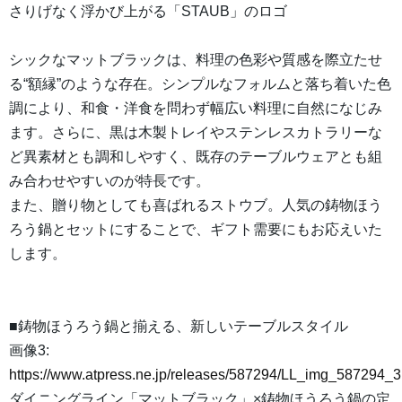
さりげなく浮かび上がる「STAUB」のロゴ
シックなマットブラックは、料理の色彩や質感を際立たせ
る“額縁”のような存在。シンプルなフォルムと落ち着いた色
調により、和食・洋食を問わず幅広い料理に自然になじみ
ます。さらに、黒は木製トレイやステンレスカトラリーな
ど異素材とも調和しやすく、既存のテーブルウェアとも組
み合わせやすいのが特長です。
また、贈り物としても喜ばれるストウブ。人気の鋳物ほう
ろう鍋とセットにすることで、ギフト需要にもお応えいた
します。
■鋳物ほうろう鍋と揃える、新しいテーブルスタイル
画像3:
https://www.atpress.ne.jp/releases/587294/LL_img_587294_3
ダイニングライン「マットブラック」×鋳物ほうろう鍋の定