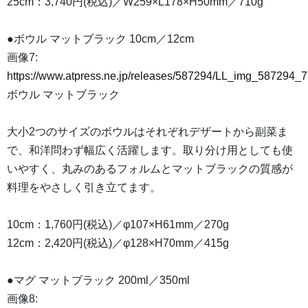
25cm：3,740円(税込)／W259×L178×H50mm／710g
●ボウル マットブラック 10cm／12cm
画像7:
https://www.atpress.ne.jp/releases/587294/LL_img_587294_7
ボウル マットブラック
大小2つのサイズのボウルはそれぞれデザートから副菜ま
で、和洋問わず幅広く活躍します。取り分け用としても使
いやすく、丸みのあるフォルムとマットブラックの質感が
料理をやさしく引き立てます。
10cm：1,760円(税込)／φ107×H61mm／270g
12cm：2,420円(税込)／φ128×H70mm／415g
●マグ マットブラック 200ml／350ml
画像8: