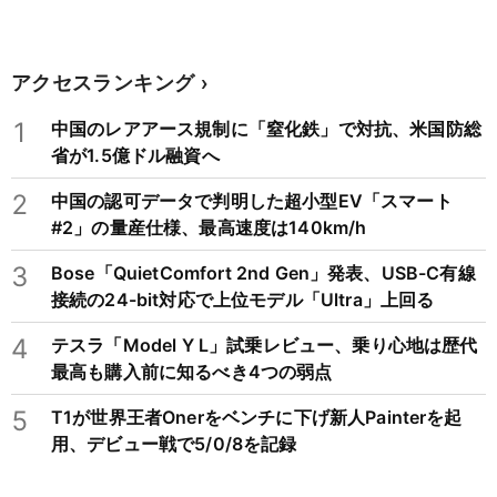
アクセスランキング
1
中国のレアアース規制に「窒化鉄」で対抗、米国防総
省が1.5億ドル融資へ
2
中国の認可データで判明した超小型EV「スマート
#2」の量産仕様、最高速度は140km/h
3
Bose「QuietComfort 2nd Gen」発表、USB-C有線
接続の24-bit対応で上位モデル「Ultra」上回る
4
テスラ「Model Y L」試乗レビュー、乗り心地は歴代
最高も購入前に知るべき4つの弱点
5
T1が世界王者Onerをベンチに下げ新人Painterを起
用、デビュー戦で5/0/8を記録