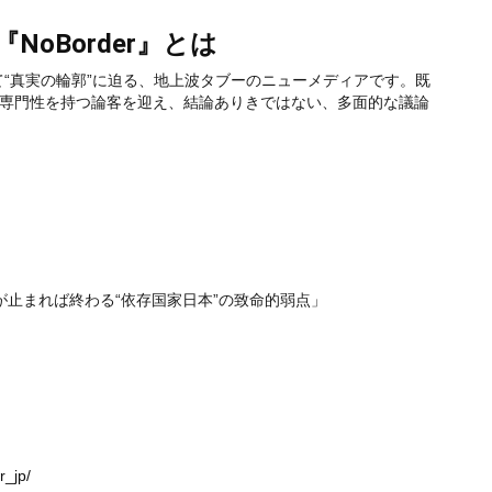
oBorder』とは
けて“真実の輪郭”に迫る、地上波タブーのニューメディアです。既
専門性を持つ論客を迎え、結論ありきではない、多面的な議論
が止まれば終わる“依存国家日本”の致命的弱点」
r_jp/