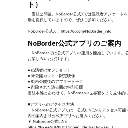
ト
番組公開後、NoBorder公式Xでは視聴者アンケー
場を提供していますので、ぜひご参加ください。
NoBorder公式X ：
https://x.com/NoBorder_info
NoBorder公式アプリのご案内
NoBorderでは公式アプリの運用を開始しています
お楽しみいただけます。
● 出演者のオフショット
● 未公開カット・限定映像
● 動画公開後のアフタートーク
● 削除された過去回の特別公開
番組本編とあわせて、NoBorderの世界観をより立体
■アプリへのアクセス方法
NoBorder公式アプリは、公式LINEからアクセス可能で
内の案内より公式アプリへお進みください。
▼ NoBorder公式LINE
https://lin.ee/rUR8U3T?openExternalBrowser=1