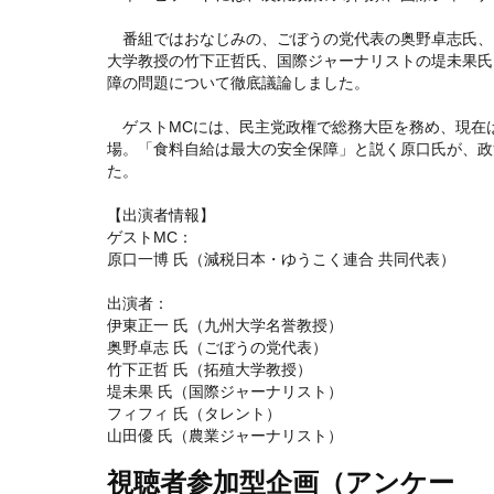
番組ではおなじみの、ごぼうの党代表の奥野卓志氏、
大学教授の竹下正哲氏、国際ジャーナリストの堤未果氏
障の問題について徹底議論しました。
ゲストMCには、民主党政権で総務大臣を務め、現在
場。「食料自給は最大の安全保障」と説く原口氏が、政
た。
【出演者情報】
ゲストMC：
原口一博 氏（減税日本・ゆうこく連合 共同代表）
出演者：
伊東正一 氏（九州大学名誉教授）
奥野卓志 氏（ごぼうの党代表）
竹下正哲 氏（拓殖大学教授）
堤未果 氏（国際ジャーナリスト）
フィフィ 氏（タレント）
山田優 氏（農業ジャーナリスト）
視聴者参加型企画（アンケー