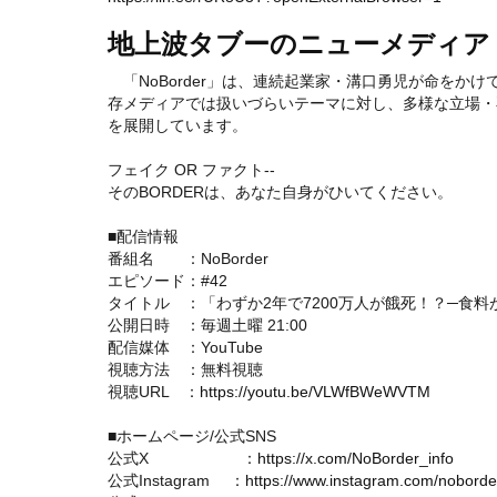
地上波タブーのニューメディア『N
「NoBorder」は、連続起業家・溝口勇児が命をか
存メディアでは扱いづらいテーマに対し、多様な立場・
を展開しています。
フェイク OR ファクト--
そのBORDERは、あなた自身がひいてください。
■配信情報
番組名 ：NoBorder
エピソード：#42
タイトル ：「わずか2年で7200万人が餓死！？─食料
公開日時 ：毎週土曜 21:00
配信媒体 ：YouTube
視聴方法 ：無料視聴
視聴URL ：
https://youtu.be/VLWfBWeWVTM
■ホームページ/公式SNS
公式X ：
https://x.com/NoBorder_info
公式Instagram ：
https://www.instagram.com/noborde