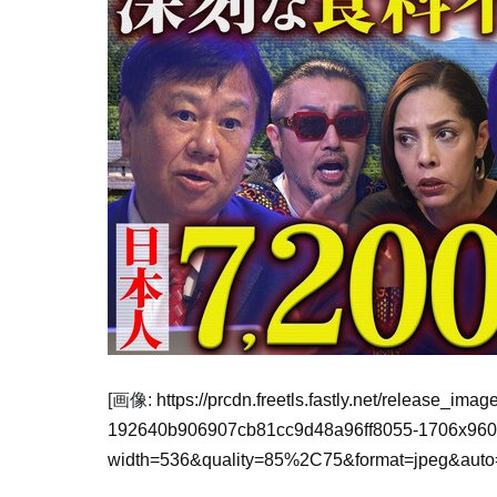
[画像:
https://prcdn.freetls.fastly.net/release_im
192640b906907cb81cc9d48a96ff8055-1706x960
width=536&quality=85%2C75&format=jpeg&auto=