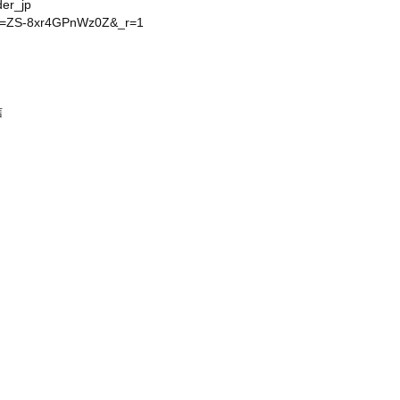
er_jp
?_t=ZS-8xr4GPnWz0Z&_r=1
信