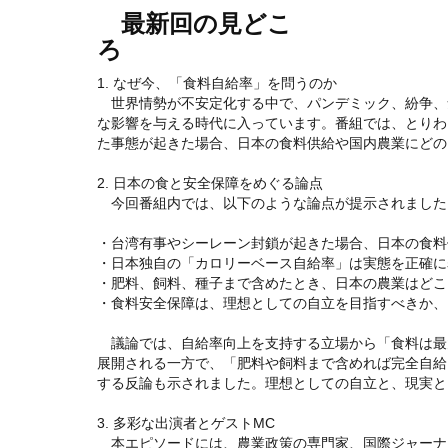
最新回の見どこ
1. なぜ今、「食料自給率」を問うのか
世界情勢が不安定化する中で、パンデミック、紛争、
な影響を与える時代に入っています。番組では、とりわ
た事態が起きた場合、日本の食料供給や国内農業にどの
2. 日本の食と安全保障をめぐる論点
今回番組内では、以下のような論点が提示されました
・台湾有事やシーレーン封鎖が起きた場合、日本の食料
・日本独自の「カロリーベース自給率」は実態を正確に
・肥料、飼料、種子まで含めたとき、日本の農業はどこ
・食料安全保障は、理想としての自立を目指すべきか、
議論では、自給率向上を支持する立場から「食料は最
展開される一方で、「肥料や飼料まで含めれば完全自給
する反論も示されました。理想としての自立と、現実と
3. 多彩な出演者とゲストMC
本エピソードには、農業政策の専門家、国際ジャーナ