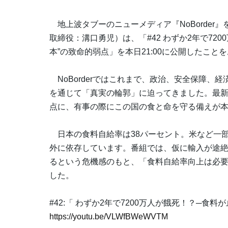
地上波タブーのニューメディア『NoBorder』
取締役：溝口勇児）は、「#42 わずか2年で72
本”の致命的弱点」を本日21:00に公開したこと
NoBorderではこれまで、政治、安全保障、
を通じて「真実の輪郭」に迫ってきました。最新回の
点に、有事の際にこの国の食と命を守る備えが
日本の食料自給率は38パーセント。米など一
外に依存しています。番組では、仮に輸入が途
るという危機感のもと、「食料自給率向上は必
した。
#42:「 わずか2年で7200万人が餓死！？─食
https://youtu.be/VLWfBWeWVTM