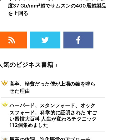
度37 Gb/mm²超でサムスンの400層超製品
を上回る
人気のビジネス書籍
高卒、極貧だった僕が上場の鐘を鳴ら
せた理由
ハーバード、スタンフォード、オック
スフォード… 科学的に証明された すご
い習慣大百科 人生が変わるテクニック
112個集めました
最高の体調 進化医学のアプローチ