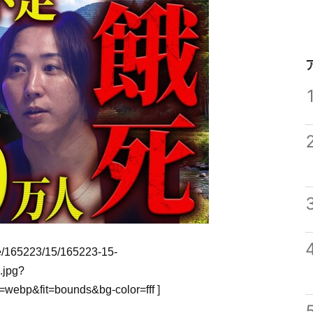
age/165223/15/165223-15-
.jpg?
webp&fit=bounds&bg-color=fff
]