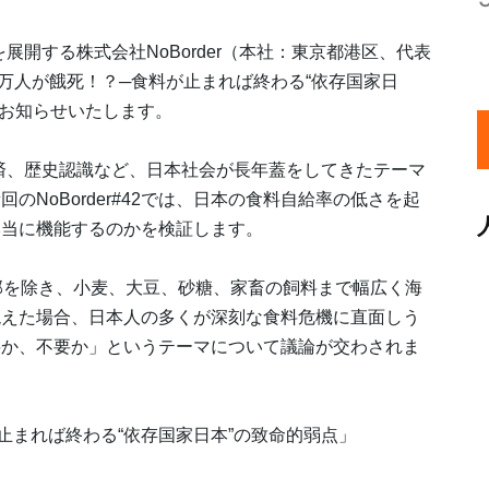
を展開する株式会社NoBorder（本社：東京都港区、代表
00万人が餓死！？─食料が止まれば終わる“依存国家日
をお知らせいたします。
経済、歴史認識など、日本社会が長年蓋をしてきたテーマ
NoBorder#42では、日本の食料自給率の低さを起
本当に機能するのかを検証します。
部を除き、小麦、大豆、砂糖、家畜の飼料まで幅広く海
絶えた場合、日本人の多くが深刻な食料危機に直面しう
要か、不要か」というテーマについて議論が交わされま
料が止まれば終わる“依存国家日本”の致命的弱点」