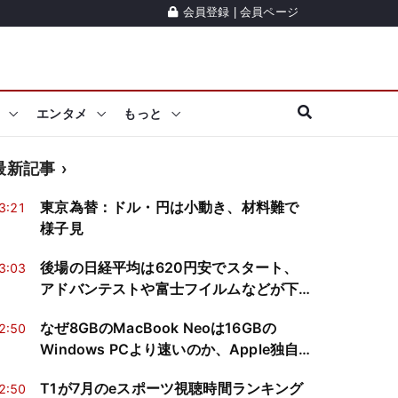
会員登録
|
会員ページ
エンタメ
もっと
最新記事
東京為替：ドル・円は小動き、材料難で
3:21
様子見
後場の日経平均は620円安でスタート、
3:03
アドバンテストや富士フイルムなどが下
落
なぜ8GBのMacBook Neoは16GBの
2:50
Windows PCより速いのか、Apple独自
設計の強みとは？
T1が7月のeスポーツ視聴時間ランキング
2:50