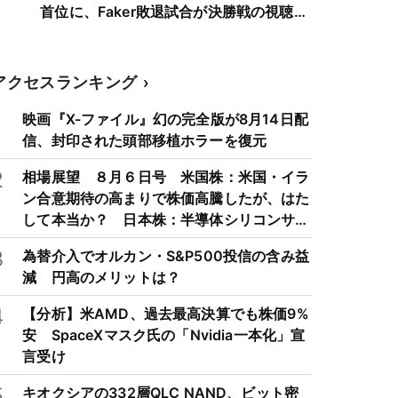
首位に、Faker敗退試合が決勝戦の視聴者
数を上回る
アクセスランキング
1
映画『X-ファイル』幻の完全版が8月14日配
信、封印された頭部移植ホラーを復元
2
相場展望 ８月６日号 米国株：米国・イラ
ン合意期待の高まりで株価高騰したが、はた
して本当か？ 日本株：半導体シリコンサイ
クルは3～4年周期で好・不況を繰り返すた
3
為替介入でオルカン・S&P500投信の含み益
め注意
減 円高のメリットは？
4
【分析】米AMD、過去最高決算でも株価9%
安 SpaceXマスク氏の「Nvidia一本化」宣
言受け
5
キオクシアの332層QLC NAND、ビット密