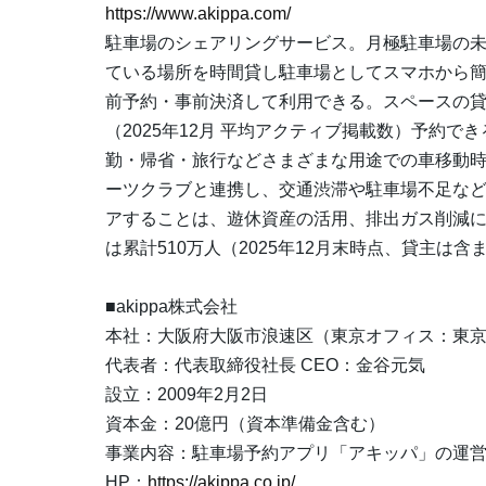
https://www.akippa.com/
駐車場のシェアリングサービス。月極駐車場の
ている場所を時間貸し駐車場としてスマホから簡
前予約・事前決済して利用できる。スペースの貸出
（2025年12月 平均アクティブ掲載数）予約
勤・帰省・旅行などさまざまな用途での車移動時
ーツクラブと連携し、交通渋滞や駐車場不足な
アすることは、遊休資産の活用、排出ガス削減に
は累計510万人（2025年12月末時点、貸主は含
■akippa株式会社
本社：大阪府大阪市浪速区（東京オフィス：東
代表者：代表取締役社長 CEO：金谷元気
設立：2009年2月2日
資本金：20億円（資本準備金含む）
事業内容：駐車場予約アプリ「アキッパ」の運
HP：
https://akippa.co.jp/