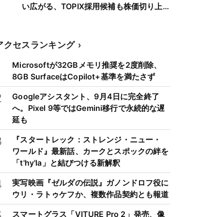
い広がる、TOPIX採用候補も株価切り上
げへ
アクセスランキング
1
Microsoftが32GBメモリ推奨を2度削除、
8GB SurfaceはCopilot+基準を満たさず
2
Googleアシスタント、9月4日に完全終了
へ。Pixel 9等ではGemini移行で永続的な遅
延も
3
『スタートレック：ストレンジ・ニュー・
ワールド』最新話、カークとスポックの絆を
「t'hy'la」と結びつける新解釈
4
実写映画『ゼルダの伝説』ガノンドロフ役に
ウリ・ラトゥケフか、複数作品契約とも報道
5
スマートグラス「VITURE Pro 2」発売、像