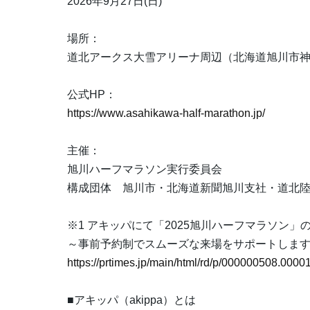
2026年9月27日(日)
場所：
道北アークス大雪アリーナ周辺（北海道旭川市神
公式HP：
https://www.asahikawa-half-marathon.jp/
主催：
旭川ハーフマラソン実行委員会
構成団体 旭川市・北海道新聞旭川支社・道北陸
※1 アキッパにて「2025旭川ハーフマラソン
～事前予約制でスムーズな来場をサポートしま
https://prtimes.jp/main/html/rd/p/000000508.0000
■アキッパ（akippa）とは