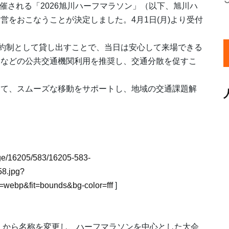
で開催される「2026旭川ハーフマラソン」（以下、旭川ハ
営をおこなうことが決定しました。4月1日(月)より受付
予約制として貸し出すことで、当日は安心して来場できる
スなどの公共交通機関利用を推奨し、交通分散を促すこ
じて、スムーズな移動をサポートし、地域の交通課題解
▼
mage/16205/583/16205-583-
8.jpg?
webp&fit=bounds&bg-color=fff
]
ン」から名称を変更し、ハーフマラソンを中心とした大会