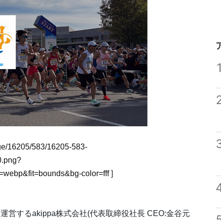
mage/16205/583/16205-583-
0.png?
webp&fit=bounds&bg-color=fff
]
営するakippa株式会社(代表取締役社長 CEO:金谷元