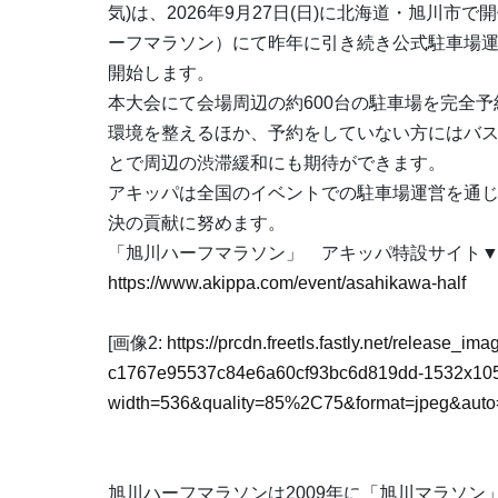
気)は、2026年9月27日(日)に北海道・旭川市
ーフマラソン）にて昨年に引き続き公式駐車場運
開始します。
本大会にて会場周辺の約600台の駐車場を完全
環境を整えるほか、予約をしていない方にはバ
とで周辺の渋滞緩和にも期待ができます。
アキッパは全国のイベントでの駐車場運営を通
決の貢献に努めます。
「旭川ハーフマラソン」 アキッパ特設サイト
https://www.akippa.com/event/asahikawa-half
[画像2:
https://prcdn.freetls.fastly.net/release_i
c1767e95537c84e6a60cf93bc6d819dd-1532x105
width=536&quality=85%2C75&format=jpeg&auto=
旭川ハーフマラソンは2009年に「旭川マラソ