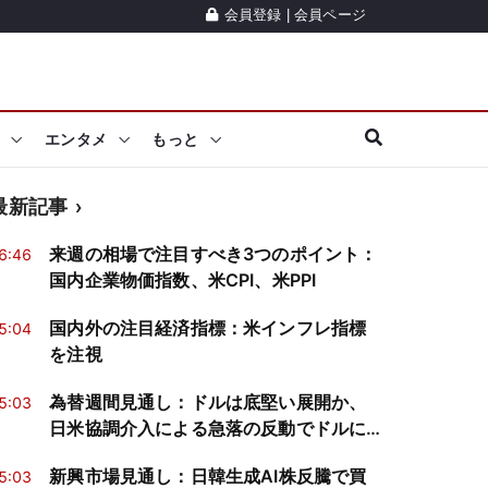
会員登録
|
会員ページ
エンタメ
もっと
最新記事
来週の相場で注目すべき3つのポイント：
6:46
国内企業物価指数、米CPI、米PPI
国内外の注目経済指標：米インフレ指標
5:04
を注視
為替週間見通し：ドルは底堅い展開か、
5:03
日米協調介入による急落の反動でドルに
買戻し
新興市場見通し：日韓生成AI株反騰で買
5:03