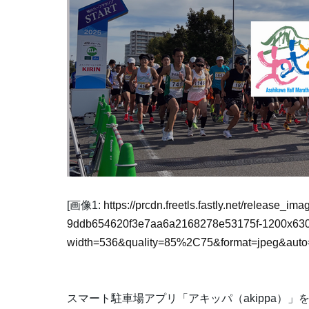
[画像1:
https://prcdn.freetls.fastly.net/release_i
9ddb654620f3e7aa6a2168278e53175f-1200x63
width=536&quality=85%2C75&format=jpeg&auto=
スマート駐車場アプリ「アキッパ（akippa）」を運