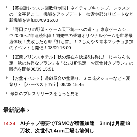
【英会話レッスン回数無制限】ネイティブキャンプ、レッスン
の「文字起こし」機能をアップデート 検索や部分リピートなど
新機能を追加
08/09 16:00
『野田クリの野望～ゲーム天下統一への道～』東京ゲームショ
ウ2026へ2年連続出陣！開発中の番組オリジナルゲームを世界最
速体験！失敗したら即「打ち首」！？しんや＆青木マッチョ参加
のイベントも開催！
08/09 16:00
【室蘭プリンスホテル】秋の滞在を快適&お得に!「じゃらん限
定 秋のお得なプラン」&「公式HP限定 お夜食付きプラン」の
販売を開始
08/09 15:51
【お盆イベント】遊戯屋台や盆踊り、ミニ花火ショーなど～夏
祭り～【ハーベストの丘】
08/09 15:45
最新のプレスリリースをもっと見る
最新記事
AIチップ需要でTSMCが増産加速 3nmは月産18
14:34
万枚、次世代1.4nm工場も前倒し