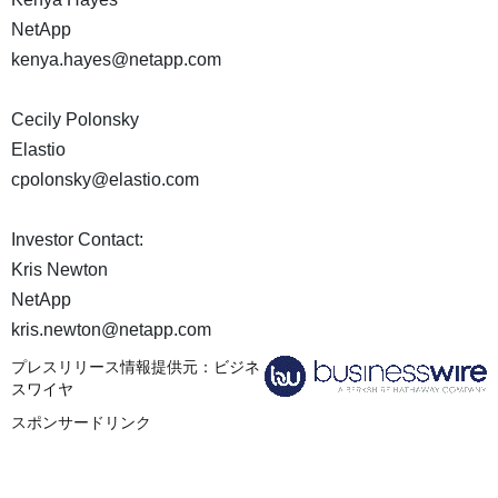
NetApp
kenya.hayes@netapp.com
Cecily Polonsky
Elastio
cpolonsky@elastio.com
Investor Contact:
Kris Newton
NetApp
kris.newton@netapp.com
プレスリリース情報提供元：
ビジネ
スワイヤ
スポンサードリンク