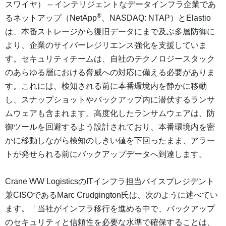
スワイヤ） -- インテリジェントなデータインフラ企業であ
®
るネットアップ（NetApp
、NASDAQ: NTAP）とElastio
は、本番ストレージから復旧データにまで及ぶ多層防御に
より、企業のサイバーレジリエンス強化を支援していま
す。セキュリティチームは、自社のテクノロジースタック
のあらゆる層における脅威への対応に備える必要がありま
す。これには、検知される前に本番環境内を静かに移動
し、スナップショットやバックアップ内に潜伏するランサ
ムウェアも含まれます。高度化したランサムウェアは、防
御ツールを回避するよう設計されており、本番環境内を密
かに移動しながら検知のしきい値を下回ったまま、アラー
トが発せられる前にバックアップデータへ到達します。
Crane WW LogisticsのITインフラ担当バイスプレジデント
兼CISOであるMarc Crudgington氏は、次のように述べてい
ます。「当社がインフラ移行を進める中で、バックアップ
のセキュリティと信頼性を必要な水準で確保することは、