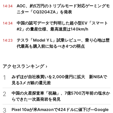
AOC、約5万円のトリプルモード対応ゲーミングモ
14:34
ニター「CQ32G4ZA」を発表
中国の認可データで判明した超小型EV「スマート
14:34
#2」の量産仕様、最高速度は140km/h
テスラ「Model Y L」試乗レビュー、乗り心地は歴
14:23
代最高も購入前に知るべき4つの弱点
アクセスランキング
1
みずほが自社株買いを2,000億円に拡大 新NISAで
見る3メガ銀の還元差
2
中国の火星探査車「祝融」、7億5700万年前の塩水か
らできた一次蒸発岩を発見
3
Pixel 10aが米Amazonで424ドルに値下げ―Google