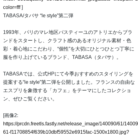
color=fff
]
TABASA/タバサ “le style”第二弾
1993年、パリのマレ地区バスティーユのアトリエからブラ
ンドをスタートし、クラフト感のあるオリジナル素材・色
彩・着心地にこだわり、“個性”を大切にひとつひとつ丁寧に
服を作り上げているブランド、TABASA（タバサ）。
TABASAでは、公式HPにて今季おすすめのスタイリングを
提案する“le style”第二弾を公開しました。フランスの自由な
エスプリを象徴する「カフェ」をテーマにしたコレクショ
ン、ぜひご覧ください。
[画像2:
https://prcdn.freetls.fastly.net/release_image/140090/61/14009
61-f11708854f639b10dbf59552e6915fac-1500x1800.jpg?