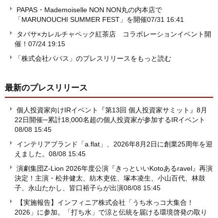
PAPAS・Mademoiselle NON NON丸の内本店で
「MARUNOUCHI SUMMER FEST」を開催
07/31 16:41
タバサ×カレルチャペック紅茶店 コラボレーションイベント開
催！
07/24 19:15
「株式会社パパス」のプレスリリースをもっと読む
最新のプレスリリース
個人投資家向けIRイベント『第13回 個人投資家サミット』8月
22日開催─累計18,000名超の個人投資家が参加するIRイベント
08/08 15:45
インテリアブランド「a.flat」、2026年8月2日に創業25周年を迎
えました。
08/08 15:45
演劇集団Z-Lion 2026年度公演『きっといいKotoあるravel』再演
決定！主演・松井健太、紡木吏佐、塚本凌生、小山百代、林鼓
子、永山たかし、皆口裕子らが出演
08/08 15:45
【実施報告】インフィニア株式会社「うち水っコ大集合！
2026」に参加。「打ち水」で涼と伝統を届ける環境啓発の取り