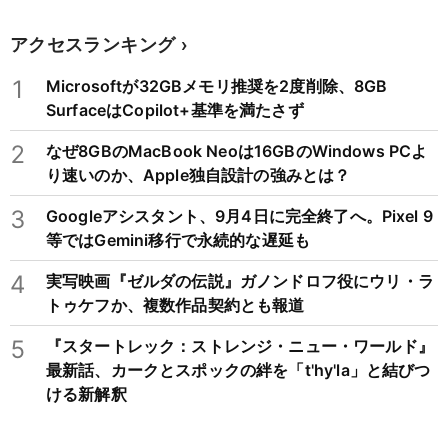
アクセスランキング
1
Microsoftが32GBメモリ推奨を2度削除、8GB
SurfaceはCopilot+基準を満たさず
2
なぜ8GBのMacBook Neoは16GBのWindows PCよ
り速いのか、Apple独自設計の強みとは？
3
Googleアシスタント、9月4日に完全終了へ。Pixel 9
等ではGemini移行で永続的な遅延も
4
実写映画『ゼルダの伝説』ガノンドロフ役にウリ・ラ
トゥケフか、複数作品契約とも報道
5
『スタートレック：ストレンジ・ニュー・ワールド』
最新話、カークとスポックの絆を「t'hy'la」と結びつ
ける新解釈