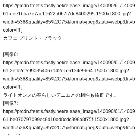
https://prcdn.freetls.fastly.net/release_image/140090/61/14009
61-dee1bba7e7ac11622b067f7dd8400295-1500x1800.jpg?
width=536&quality=85%2C75&format=jpeg&auto=webp&fit=
color=fff
]
カフェ プリント・ブラック
[画像6:
https://prcdn.freetls.fastly.net/release_image/140090/61/14009
61-3efb2cf5990354067142ecc6134e9664-1500x1800.jpg?
width=536&quality=85%2C75&format=jpeg&auto=webp&fit=
color=fff
]
ライトオンスの春らしいデニムとの相性も抜群です。
[画像7:
https://prcdn.freetls.fastly.net/release_image/140090/61/14009
61-be070797099ec8d10dd8cdc898a8f75f-1500x1800.jpg?
width=536&quality=85%2C75&format=jpeg&auto=webp&fit=