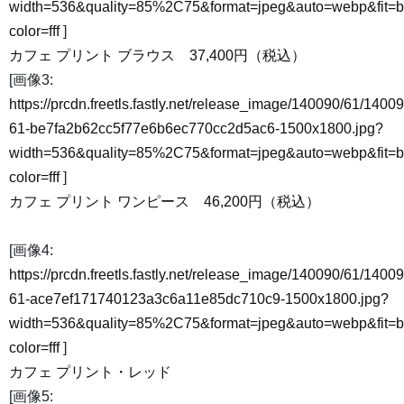
width=536&quality=85%2C75&format=jpeg&auto=webp&fit=
color=fff
]
カフェ プリント ブラウス 37,400円（税込）
[画像3:
https://prcdn.freetls.fastly.net/release_image/140090/61/14009
61-be7fa2b62cc5f77e6b6ec770cc2d5ac6-1500x1800.jpg?
width=536&quality=85%2C75&format=jpeg&auto=webp&fit=
color=fff
]
カフェ プリント ワンピース 46,200円（税込）
[画像4:
https://prcdn.freetls.fastly.net/release_image/140090/61/14009
61-ace7ef171740123a3c6a11e85dc710c9-1500x1800.jpg?
width=536&quality=85%2C75&format=jpeg&auto=webp&fit=
color=fff
]
カフェ プリント・レッド
[画像5: