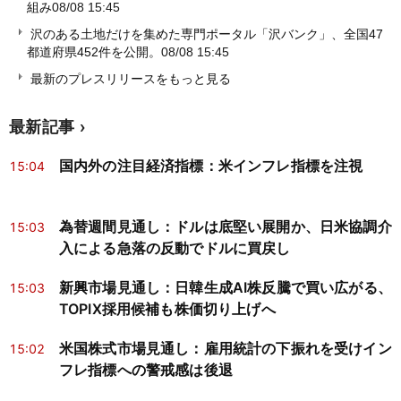
組み
08/08 15:45
沢のある土地だけを集めた専門ポータル「沢バンク」、全国47
都道府県452件を公開。
08/08 15:45
最新のプレスリリースをもっと見る
最新記事
国内外の注目経済指標：米インフレ指標を注視
15:04
為替週間見通し：ドルは底堅い展開か、日米協調介
15:03
入による急落の反動でドルに買戻し
新興市場見通し：日韓生成AI株反騰で買い広がる、
15:03
TOPIX採用候補も株価切り上げへ
米国株式市場見通し：雇用統計の下振れを受けイン
15:02
フレ指標への警戒感は後退