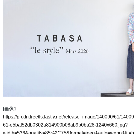
[画像1:
https://prcdn.freetls.fastly.net/release_image/140090/61/14009
61-e5baf52db0302a814900b08ab9b0ba28-1240x660.jpg?
width=536&quality=85%2C75&format=jpeg&auto=webp&fit=