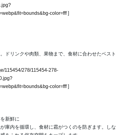
.jpg?
webp&fit=bounds&bg-color=fff
]
在。ドリンクや肉類、果物まで、食材に合わせたベスト
image/115454/278/115454-278-
.jpg?
webp&fit=bounds&bg-color=fff
]
材を新鮮に
気が庫内を循環し、食材に霜がつくのを防ぎます。しな