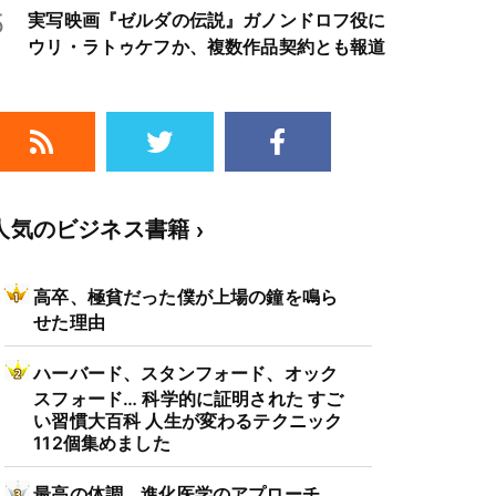
5
実写映画『ゼルダの伝説』ガノンドロフ役に
ウリ・ラトゥケフか、複数作品契約とも報道
人気のビジネス書籍
高卒、極貧だった僕が上場の鐘を鳴ら
せた理由
ハーバード、スタンフォード、オック
スフォード… 科学的に証明された すご
い習慣大百科 人生が変わるテクニック
112個集めました
最高の体調 進化医学のアプローチ