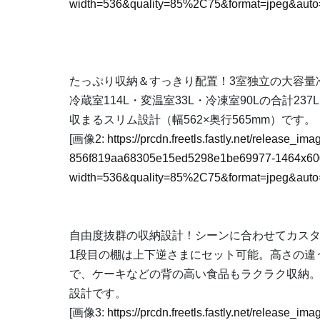
width=536&quality=85%2C75&format=jpeg&auto=
たっぷり収納＆すっきり配置！3室独立の大容量
冷蔵室114L・変温室33L・冷凍室90Lの合計
収まるスリム設計（幅562×奥行565mm）です。
[画像2:
https://prcdn.freetls.fastly.net/release_
856f819aa68305e15ed5298e1be69977-1464x60
width=536&quality=85%2C75&format=jpeg&auto=
自由度抜群の収納設計！シーンに合わせてカス
1段目の棚は上下逆さまにセット可能。高さの違
で、ケーキなどの背の高い食品もラクラク収納
設計です。
[画像3:
https://prcdn.freetls.fastly.net/release_