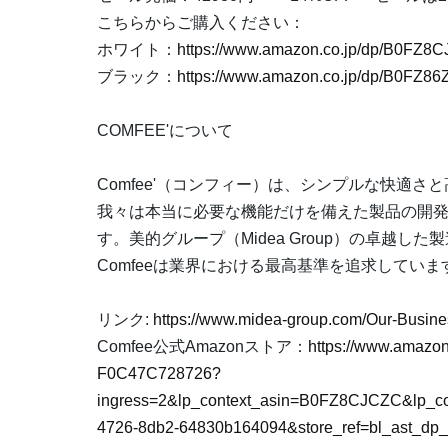
こちらからご購入ください：
ホワイト：
https://www.amazon.co.jp/dp/B0FZ8
ブラック：
https://www.amazon.co.jp/dp/B0FZ8
COMFEE'について
Comfee'（コンフィー）は、シンプルな快適
我々は本当に必要な機能だけを備えた製品の開
す。美的グループ（Midea Group）の卓越
Comfeeは業界における最高基準を追求していま
リンク:
https://www.midea-group.com/Our-Busin
Comfee公式Amazonストア：
https://www.amazo
F0C47C728726?
ingress=2&lp_context_asin=B0FZ8CJCZC&lp_c
4726-8db2-64830b164094&store_ref=bl_ast_dp_