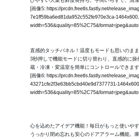
びやすい大葉も鮮度長持ち。手間いらずで、清
[画像5:
https://prcdn.freetls.fastly.net/release_
7e1ff59ba6ed81da952c552fe970e3ca-1464x600.
width=536&quality=85%2C75&format=jpeg&auto=
直感的タッチパネル！温度もモードも思いのま
3秒押しで機能モードに切り替わり、直感的に操
蔵・冷凍・変温室を簡単にコントロールできま
[画像6:
https://prcdn.freetls.fastly.net/release_
43271cfe2f3e63bb5cbd40e9d7377731-1464x600
width=536&quality=85%2C75&format=jpeg&auto=
心を込めたアイデア機能！毎日がもっと使いや
うっかり閉め忘れも安心のドアアラーム機能。庫