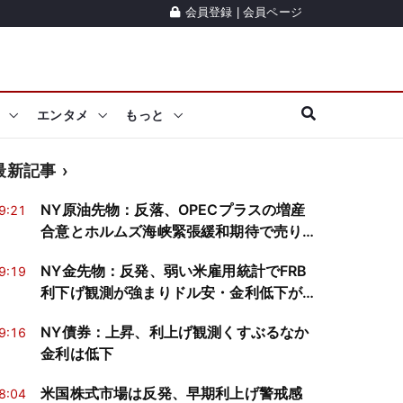
会員登録
|
会員ページ
エンタメ
もっと
最新記事
NY原油先物：反落、OPECプラスの増産
9:21
合意とホルムズ海峡緊張緩和期待で売り
優勢
NY金先物：反発、弱い米雇用統計でFRB
9:19
利下げ観測が強まりドル安・金利低下が
支援
NY債券：上昇、利上げ観測くすぶるなか
9:16
金利は低下
米国株式市場は反発、早期利上げ警戒感
8:04