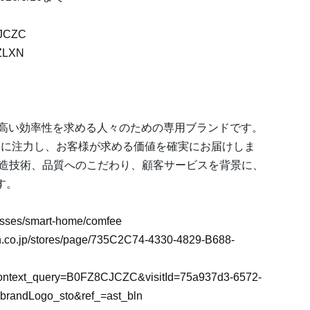
CJCZC
6ZLXN
さと高い効率性を求める人々のための専用ブランドです。
発に注力し、お客様が求める価値を確実にお届けしま
した製造技術、品質へのこだわり、顧客サービスを背景に、
す。
esses/smart-home/comfee
n.co.jp/stores/page/735C2C74-4330-4829-B688-
ontext_query=B0FZ8CJCZC&visitId=75a937d3-6572-
brandLogo_sto&ref_=ast_bln