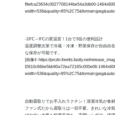
f9efca23634c0027708144be54a3db00-1464x600
width=536&quality=85%2C75&format=jpeg&auto=
-18℃～8℃の変温室！1台で3役の便利設計
温度調整次第で冷蔵・冷凍・野菜保存が自由自
な保存が可能です。
[画像4:
https://prcdn.freetls.fastly.net/release_
f2610c66be5bb90a72ea72165c000e06-1464x600
width=536&quality=85%2C75&format=jpeg&auto=
自動霜取りでお手入れラクチン！清潔冷気が食
ファン式だから霜取りは一切不要。きれいな冷