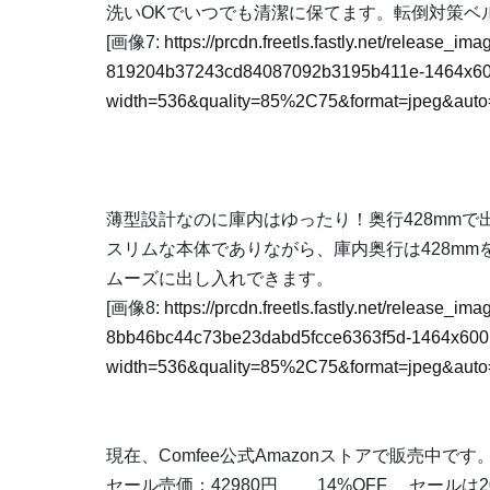
洗いOKでいつでも清潔に保てます。転倒対策ベ
[画像7:
https://prcdn.freetls.fastly.net/release_
819204b37243cd84087092b3195b411e-1464x60
width=536&quality=85%2C75&format=jpeg&auto=
薄型設計なのに庫内はゆったり！奥行428mmで
スリムな本体でありながら、庫内奥行は428m
ムーズに出し入れできます。
[画像8:
https://prcdn.freetls.fastly.net/release_
8bb46bc44c73be23dabd5fcce6363f5d-1464x600
width=536&quality=85%2C75&format=jpeg&auto=
現在、Comfee公式Amazonストアで販売中です
セール売価：42980円 14%OFF セールは202