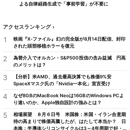
よる自律経路生成で「事前学習」が不要に
アクセスランキング
1
映画『X-ファイル』幻の完全版が8月14日配信、封印
された頭部移植ホラーを復元
2
為替介入でオルカン・S&P500投信の含み益減 円高
のメリットは？
3
【分析】米AMD、過去最高決算でも株価9%安
SpaceXマスク氏の「Nvidia一本化」宣言受け
4
なぜ8GBのMacBook Neoは16GBのWindows PCよ
り速いのか、Apple独自設計の強みとは？
5
相場展望 ８月６日号 米国株：米国・イラン合意期
待の高まりで株価高騰したが、はたして本当か？ 日
本株：半導体シリコンサイクルは3～4年周期で好・