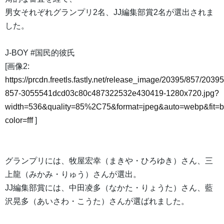
男女それぞれグランプリ2名、JJ編集部賞2名が選出されま
した。
J-BOY #国民的彼氏
[画像2:
https://prcdn.freetls.fastly.net/release_image/20395/857/20395
857-3055541dcd03c80c487322532e430419-1280x720.jpg?
width=536&quality=85%2C75&format=jpeg&auto=webp&fit=
color=fff
]
グランプリには、牧屋宏幸（まきや・ひろゆき）さん、三
上龍（みかみ・りゅう）さんが選出。
JJ編集部賞には、中田凌多（なかた・りょうた）さん、藍
沢晃多（あいさわ・こうた）さんが選ばれました。