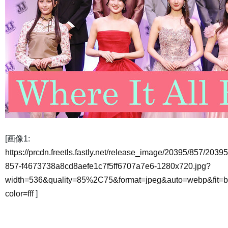
[画像1:
https://prcdn.freetls.fastly.net/release_image/20395/857/20395
857-f4673738a8cd8aefe1c7f5ff6707a7e6-1280x720.jpg?
width=536&quality=85%2C75&format=jpeg&auto=webp&fit=
color=fff
]