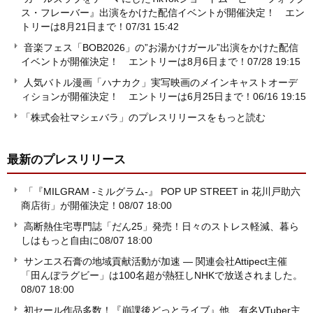
ス・フレーバー』出演をかけた配信イベントが開催決定！ エン
トリーは8月21日まで！
07/31 15:42
音楽フェス「BOB2026」の”お湯かけガール”出演をかけた配信
イベントが開催決定！ エントリーは8月6日まで！
07/28 19:15
人気バトル漫画「ハナカク」実写映画のメインキャストオーデ
ィションが開催決定！ エントリーは6月25日まで！
06/16 19:15
「株式会社マシェバラ」のプレスリリースをもっと読む
最新のプレスリリース
「『MILGRAM -ミルグラム-』 POP UP STREET in 花川戸助六
商店街」が開催決定！
08/07 18:00
高断熱住宅専門誌「だん25」発売！日々のストレス軽減、暮ら
しはもっと自由に
08/07 18:00
サンエス石膏の地域貢献活動が加速 ― 関連会社Attipect主催
「田んぼラグビー」は100名超が熱狂しNHKで放送されました。
08/07 18:00
初セール作品多数！『崩課後どっとライブ』他、有名VTuber主