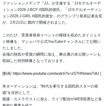
ファッションメディア『JJ』が主催する「JJモデルオーデ
ィション2026 J-BOY #国民的彼氏」「JJモデルオーディシ
ョン2026 J-GIRL #国民的彼女」のグランプリ発表記者会見
が、2月21日に都内で開催されました。
このたび、受賞者発表イベントの模様を収めたダイジェス
ト映像を、マシェバラ公式YouTubeチャンネルにて公開い
たしました。
会場の熱気や受賞の瞬間に加え、舞台裏の未公開シーンも
収録した特別映像となっております。
[動画:
https://www.youtube.com/watch?v=zSTHNmwsTdU
]
本オーディションは、“時代を牽引する国民的スターの発
掘”を目的として、
面接・カメラテストに加え、ライブ配信やWEB投票など多
角的な審査を経て、