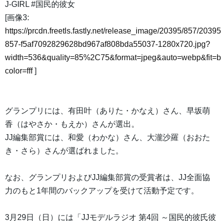
J-GIRL #国民的彼女
[画像3:
https://prcdn.freetls.fastly.net/release_image/20395/857/20395
857-f5af7092829628bd967af808bda55037-1280x720.jpg?
width=536&quality=85%2C75&format=jpeg&auto=webp&fit=
color=fff
]
グランプリには、有田叶（ありた・かなえ）さん、早坂萌
香（はやさか・もえか）さんが選出。
JJ編集部賞には、和愛（わかな）さん、大瀧沙羅（おおた
き・さら）さんが選ばれました。
なお、グランプリおよびJJ編集部賞の受賞者は、JJ全面協
力のもと1年間のバックアップを受けて活動予定です。
3月29日（日）には「JJモデルラジオ 第4回 ～国民的彼氏彼