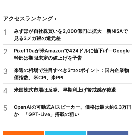
アクセスランキング
1
みずほが自社株買いを2,000億円に拡大 新NISAで
見る3メガ銀の還元差
2
Pixel 10aが米Amazonで424ドルに値下げ―Google
幹部は期限未定の値上げを予告
3
来週の相場で注目すべき3つのポイント：国内企業物
価指数、米CPI、米PPI
4
米国株式市場は反発、早期利上げ警戒感が後退
5
OpenAIの可動式AIスピーカー、価格は最大約6.3万円
か 「GPT-Live」搭載の狙い