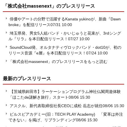
「株式会社massenext」
のプレスリリース
俳優やアートの分野で活躍するKanata yukinoが、新曲『Dawn
broke』を配信リリース
07/31 10:00
埼玉県発、男女5人組バンド・かいじゅうと花束が、3rdシング
ル『リラ』を本日配信リリース！
07/27 10:00
SoundCloud発、オルタナティヴロックバンド・dot10が、初の
リリース音源『e層』を本日配信リリース！
07/24 10:00
「株式会社massenext」のプレスリリースをもっと読む
最新のプレスリリース
【茨城県鉾田市】ラーケーションプログラム神社仏閣周遊体験
「ほこたde謎解き旅行」スタート
08/06 15:30
アスクル、新代表取締役社長CEOに成松 岳志が就任
08/06 15:30
ビルスピアカデミー(旧：TECH PLAY Academy) 「変革は外注
できない」を掲げ、リブランディング
08/06 15:30