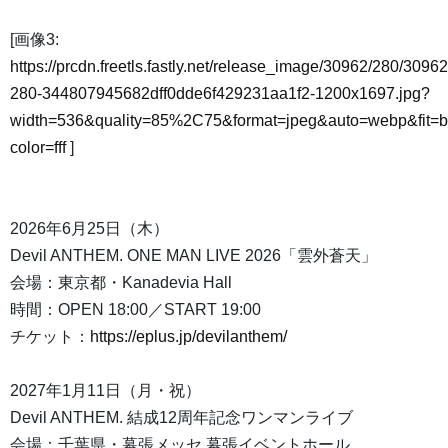
[画像3:
https://prcdn.freetls.fastly.net/release_image/30962/280/30962
280-344807945682dff0dde6f429231aa1f2-1200x1697.jpg?
width=536&quality=85%2C75&format=jpeg&auto=webp&fit=
color=fff
]
2026年6月25日（木）
Devil ANTHEM. ONE MAN LIVE 2026「雲外蒼天」
会場：東京都・Kanadevia Hall
時間：OPEN 18:00／START 19:00
チケット：
https://eplus.jp/devilanthem/
2027年1月11日（月・祝）
Devil ANTHEM. 結成12周年記念ワンマンライブ
会場：千葉県・幕張メッセ 幕張イベントホール