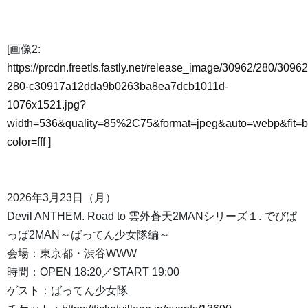
[画像2:
https://prcdn.freetls.fastly.net/release_image/30962/280/30962
280-c30917a12dda9b0263ba8ea7dcb1011d-
1076x1521.jpg?
width=536&quality=85%2C75&format=jpeg&auto=webp&fit=
color=fff
]
2026年3月23日（月）
Devil ANTHEM. Road to 雲外蒼天2MANシリーズ１. でびぱ
っぱ2MAN～ばってん少女隊編～
会場：東京都・渋谷WWW
時間：OPEN 18:20／START 19:00
ゲスト：ばってん少女隊