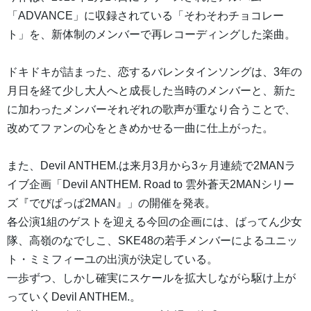
「ADVANCE」に収録されている「そわそわチョコレー
ト」を、新体制のメンバーで再レコーディングした楽曲。
ドキドキが詰まった、恋するバレンタインソングは、3年の
月日を経て少し大人へと成長した当時のメンバーと、新た
に加わったメンバーそれぞれの歌声が重なり合うことで、
改めてファンの心をときめかせる一曲に仕上がった。
また、Devil ANTHEM.は来月3月から3ヶ月連続で2MANラ
イブ企画「Devil ANTHEM. Road to 雲外蒼天2MANシリー
ズ『でびぱっぱ2MAN』」の開催を発表。
各公演1組のゲストを迎える今回の企画には、ばってん少女
隊、高嶺のなでしこ、SKE48の若手メンバーによるユニッ
ト・ミミフィーユの出演が決定している。
一歩ずつ、しかし確実にスケールを拡大しながら駆け上が
っていくDevil ANTHEM.。