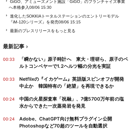
GiGO、アミューズメント施設「GiGO」のフランチャイズ事業
へ本格参入
08/06 15:30
進化したSOKKIAトータルステーションのエントリーモデル
『iM-120シリーズ』を発売
08/06 15:15
最新のプレスリリースをもっと見る
最新記事
「瞬かない」原子時計へ 東大・理研ら、原子のベ
00:33
ルトコンベヤーで1.2ヘルツ幅の分光を実証
Netflixの『イカゲーム』英語版スピンオフが開発
00:33
中止か 韓国特有の「絶望」を再現できるか
中国の火星探査車「祝融」、7億5700万年前の塩
00:24
水からできた一次蒸発岩を発見
Adobe、ChatGPT向け無料プラグイン公開
00:24
Photoshopなど70超のツールを自動選択