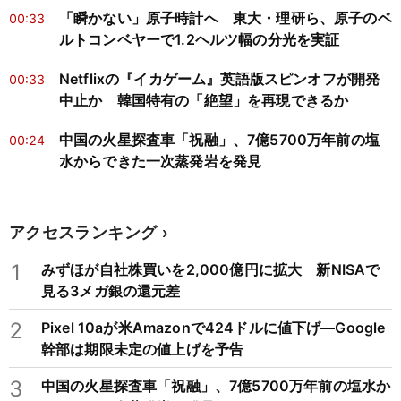
「瞬かない」原子時計へ 東大・理研ら、原子のベ
00:33
ルトコンベヤーで1.2ヘルツ幅の分光を実証
Netflixの『イカゲーム』英語版スピンオフが開発
00:33
中止か 韓国特有の「絶望」を再現できるか
中国の火星探査車「祝融」、7億5700万年前の塩
00:24
水からできた一次蒸発岩を発見
アクセスランキング
1
みずほが自社株買いを2,000億円に拡大 新NISAで
見る3メガ銀の還元差
2
Pixel 10aが米Amazonで424ドルに値下げ―Google
幹部は期限未定の値上げを予告
3
中国の火星探査車「祝融」、7億5700万年前の塩水か