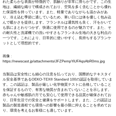
れた柔らかな表面が特徴的で、肌触りが非常に滑らかです。この生
地は、繊細な織りで構成されており、空気を多く含むことから優れ
た保温性を持っています。また、軽量でありながらも温かみがあ
り、冷え込む季節に適しているため、寒い日には体を優しく包み込
んで暖かさを提供します。フランネルは通気性も良く、汗をかいて
も肌にまとわりつかず、快適に使用できるのが魅力です。また、そ
の耐久性と洗濯機での洗いやすさもフランネル生地の大きな利点の
一つです。これにより、日常的に使いやすく、長持ちするブランケ
ットとして理想的です。
画像 :
https://newscast.jp/attachments/JFZPempYiUFAqsAbR0ms.jpg
当製品は安全性にも細心の注意を払っており、国際的なテキスタイ
ル安全基準であるOEKO-TEX® Standard 100の認証を取得していま
す。この認証は、製品が厳しい化学物質テストに合格していること
を保証するもので、有害な物質が含まれていないことを示します。
赤ちゃんや敏感肌の方でも安心して使用できる品質が確保されてお
り、日常生活での安全と健康をサポートします。また、この認証は
製品の製造過程でも環境への影響を最小限に抑えることを求めてお
り、環境を考えるお客様にも適しています。