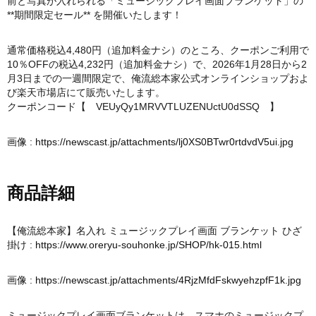
前と写真が入れられる「ミュージックプレイ画面ブランケット」の
**期間限定セール** を開催いたします！
通常価格税込4,480円（追加料金ナシ）のところ、クーポンご利用で
10％OFFの税込4,232円（追加料金ナシ）で、2026年1月28日から2
月3日までの一週間限定で、俺流総本家公式オンラインショップおよ
び楽天市場店にて販売いたします。
クーポンコード【 VEUyQy1MRVVTLUZENUctU0dSSQ 】
画像 :
https://newscast.jp/attachments/lj0XS0BTwr0rtdvdV5ui.jpg
商品詳細
【俺流総本家】名入れ ミュージックプレイ画面 ブランケット ひざ
掛け :
https://www.oreryu-souhonke.jp/SHOP/hk-015.html
画像 :
https://newscast.jp/attachments/4RjzMfdFskwyehzpfF1k.jpg
ミュージックプレイ画面ブランケットは、スマホのミュージックプ