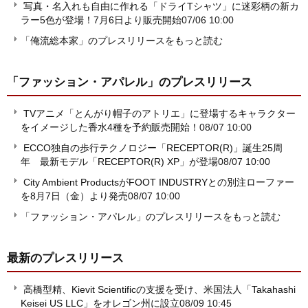
写真・名入れも自由に作れる「ドライTシャツ」に迷彩柄の新カ
ラー5色が登場！7月6日より販売開始
07/06 10:00
「俺流総本家」のプレスリリースをもっと読む
「ファッション・アパレル」
のプレスリリース
TVアニメ「とんがり帽子のアトリエ」に登場するキャラクター
をイメージした香水4種を予約販売開始！
08/07 10:00
ECCO独自の歩行テクノロジー「RECEPTOR(R)」誕生25周
年 最新モデル「RECEPTOR(R) XP」が登場
08/07 10:00
City Ambient ProductsがFOOT INDUSTRYとの別注ローファー
を8月7日（金）より発売
08/07 10:00
「ファッション・アパレル」のプレスリリースをもっと読む
最新のプレスリリース
高橋型精、Kievit Scientificの支援を受け、米国法人「Takahashi
Keisei US LLC」をオレゴン州に設立
08/09 10:45