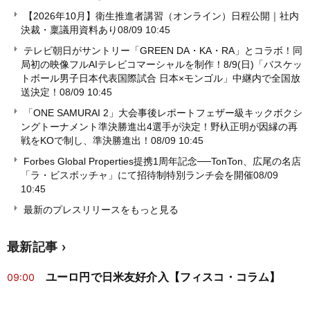
【2026年10月】衛生推進者講習（オンライン）日程公開｜社内
決裁・稟議用資料あり
08/09 10:45
テレビ朝日がサントリー「GREEN DA・KA・RA」とコラボ！同
局初の映像フルAIテレビコマーシャルを制作！8/9(日)「バスケッ
トボール男子日本代表国際試合 日本×モンゴル」中継内で全国放
送決定！
08/09 10:45
「ONE SAMURAI 2」大会事後レポートフェザー級キックボクシ
ングトーナメント準決勝進出4選手が決定！野杁正明が因縁の再
戦をKOで制し、準決勝進出！
08/09 10:45
Forbes Global Properties提携1周年記念──TonTon、広尾の名店
「ラ・ビスボッチャ」にて招待制特別ランチ会を開催
08/09
10:45
最新のプレスリリースをもっと見る
最新記事
ユーロ円で日米友好介入【フィスコ・コラム】
09:00