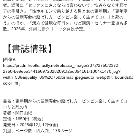
者。近著に『セックスにさよならは言わないで、悩みをなくす腟ケ
アの手引き』『性ホルモンで乗り越える男と女の更年期』『更年期
からの健康寿命の延ばし方 ピンピン楽しく生きてコロリと死の
う』のほか、『漢方で健康な毎日を』など講演・セミナー登壇も多
数。2026年、沖縄に新クリニック開設予定。
【書誌情報】
[画像9:
https://prcdn.freetls.fastly.net/release_image/2372/2750/2372-
2750-be9e5a3441669723282091f2ed854161-1004x1470.jpg?
width=536&quality=85%2C75&format=jpeg&auto=webp&fit=bounds&
color=fff
]
書名：更年期からの健康寿命の延ばし方 ピンピン楽しく生きてコ
ロリと死のう
著者：関口由紀
定価：1650円（税込）
発売日：2025年12月12日(金)
判型、ページ数：四六判、176ページ