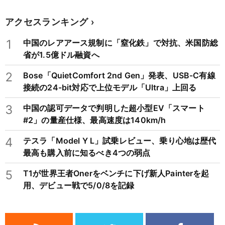
アクセスランキング
1
中国のレアアース規制に「窒化鉄」で対抗、米国防総
省が1.5億ドル融資へ
2
Bose「QuietComfort 2nd Gen」発表、USB-C有線
接続の24-bit対応で上位モデル「Ultra」上回る
3
中国の認可データで判明した超小型EV「スマート
#2」の量産仕様、最高速度は140km/h
4
テスラ「Model Y L」試乗レビュー、乗り心地は歴代
最高も購入前に知るべき4つの弱点
5
T1が世界王者Onerをベンチに下げ新人Painterを起
用、デビュー戦で5/0/8を記録