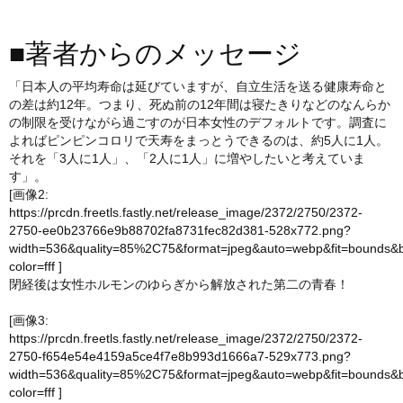
■著者からのメッセージ
「日本人の平均寿命は延びていますが、自立生活を送る健康寿命と
の差は約12年。つまり、死ぬ前の12年間は寝たきりなどのなんらか
の制限を受けながら過ごすのが日本女性のデフォルトです。調査に
よればピンピンコロリで天寿をまっとうできるのは、約5人に1人。
それを「3人に1人」、「2人に1人」に増やしたいと考えていま
す」。
[画像2:
https://prcdn.freetls.fastly.net/release_image/2372/2750/2372-
2750-ee0b23766e9b88702fa8731fec82d381-528x772.png?
width=536&quality=85%2C75&format=jpeg&auto=webp&fit=bounds&
color=fff
]
閉経後は女性ホルモンのゆらぎから解放された第二の青春！
[画像3:
https://prcdn.freetls.fastly.net/release_image/2372/2750/2372-
2750-f654e54e4159a5ce4f7e8b993d1666a7-529x773.png?
width=536&quality=85%2C75&format=jpeg&auto=webp&fit=bounds&
color=fff
]