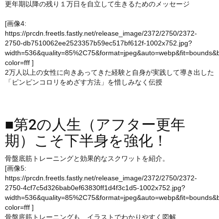
更年期以降の残り１万日を自立して生きるためのメッセージ
[画像4:
https://prcdn.freetls.fastly.net/release_image/2372/2750/2372-
2750-db7510062ee2523357b59ec517bf612f-1002x752.jpg?
width=536&quality=85%2C75&format=jpeg&auto=webp&fit=bounds&
color=fff
]
2万人以上の女性に向きあってきた経験と自身が実践して導き出した
「ピンピンコロリをめざす方法」を惜しみなく伝授
■第2の人生（アフター更年
期）こそ下半身を強化！
骨盤底筋トレーニングと効果的なスクワットを紹介。
[画像5:
https://prcdn.freetls.fastly.net/release_image/2372/2750/2372-
2750-4cf7c5d326bab0ef63830ff1d4f3c1d5-1002x752.jpg?
width=536&quality=85%2C75&format=jpeg&auto=webp&fit=bounds&
color=fff
]
骨盤底筋トレーニングも、イラストでわかりやすく図解