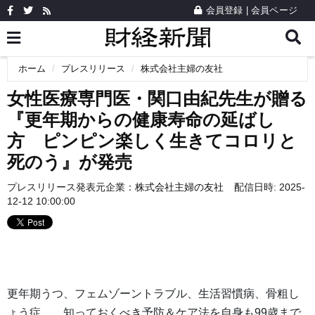
会員登録
|
会員ページ
ホーム
プレスリリース
株式会社主婦の友社
女性医療専門医・関口由紀先生が贈る
『更年期からの健康寿命の延ばし
方 ピンピン楽しく生きてコロリと
死のう』が発売
プレスリリース発表元企業：
株式会社主婦の友社
配信日時: 2025-
12-12 10:00:00
更年期うつ、フェムゾーントラブル、生活習慣病、骨粗し
ょう症…。知っておくべき予防＆ケア法を自身も99歳まで