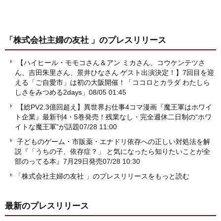
「株式会社主婦の友社 」
のプレスリリース
【ハイヒール・モモコさん＆アン ミカさん、コウケンテツさ
ん、吉田朱里さん、景井ひなさん ゲスト出演決定！】7回目を迎
える「ご自愛市」は初の大阪開催！「ココロとカラダ わたしら
しさをみつめる2days」
08/05 01:45
【総PV2.3億回超え】異世界お仕事4コマ漫画『魔王軍はホワイ
ト企業』最新刊4・5巻発売！残業なし・完全週休二日制の“ホワ
イトな魔王軍”が話題
07/28 11:00
子どものゲーム・市販薬・エナドリ依存への正しい対処法を解
説『「うちの子、依存症？」 と気になったら知りたいことが全
部のってる本』7月29日発売
07/28 10:30
「株式会社主婦の友社 」のプレスリリースをもっと読む
最新のプレスリリース