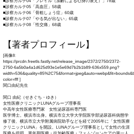
■診察カルテ04「フレイル（加齢による心身の衰え）」78歳
■診察カルテ05「高血圧」58歳
■診察カルテ06「骨粗しょう症」60歳
■診察カルテ07「やる気が出ない」65歳
■診察カルテ08「性交痛」68歳
【著者プロフィール】
[画像8:
https://prcdn.freetls.fastly.net/release_image/2372/2750/2372-
2750-6a5b0a4a1d625d93e1e5e69d7b2b1b89-636x559.png?
width=536&quality=85%2C75&format=jpeg&auto=webp&fit=bounds&
color=fff
]
関口由紀先生
関口 由紀（せきぐち・ゆき）
女性医療クリニックLUNAグループ理事長
中高年女性医療専門家 女性泌尿器科専門医
医学博士。横浜市出身。横浜市立大学大学院医学部泌尿器科病態学
修了後、横浜市立大学附属病院助手などを経て2005年に「女性医療
クリニックLUNA」を開設。LUNAグループ理事長として女性の生涯
医療を提唱。更年期医療・抗加齢医療・フェムゾーンケアの第一人