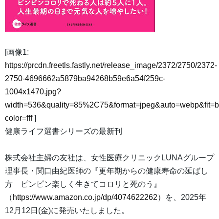
[画像1:
https://prcdn.freetls.fastly.net/release_image/2372/2750/2372-
2750-4696662a5879ba94268b59e6a54f259c-
1004x1470.jpg?
width=536&quality=85%2C75&format=jpeg&auto=webp&fit=
color=fff
]
健康ライフ選書シリーズの最新刊
株式会社主婦の友社は、女性医療クリニックLUNAグループ
理事長・関口由紀医師の『更年期からの健康寿命の延ばし
方 ピンピン楽しく生きてコロリと死のう』
（
https://www.amazon.co.jp/dp/4074622262
）を、2025年
12月12日(金)に発売いたしました。