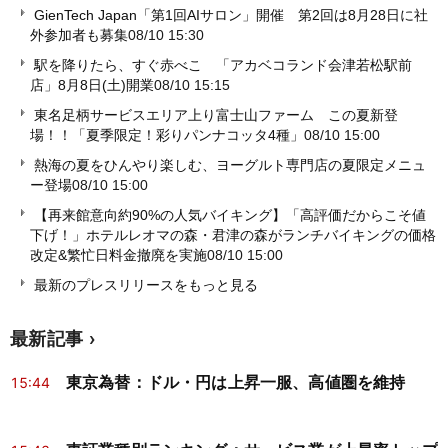
GienTech Japan「第1回AIサロン」開催 第2回は8月28日に社
外参加者も募集
08/10 15:30
駅を降りたら、すぐ赤べこ 「アカベコランド会津若松駅前
店」8月8日(土)開業
08/10 15:15
東名足柄サービスエリア上り富士山ファーム この夏新登
場！！「夏季限定！彩りパンナコッタ4種」
08/10 15:00
熱海の夏をひんやり楽しむ、ヨーグルト専門店の夏限定メニュ
ー登場
08/10 15:00
【再来館意向約90%の人気バイキング】「高評価だからこそ値
下げ！」ホテルレオマの森・君津の森がランチバイキングの価格
改定&繁忙日料金撤廃を実施
08/10 15:00
最新のプレスリリースをもっと見る
最新記事
東京為替：ドル・円は上昇一服、高値圏を維持
15:44