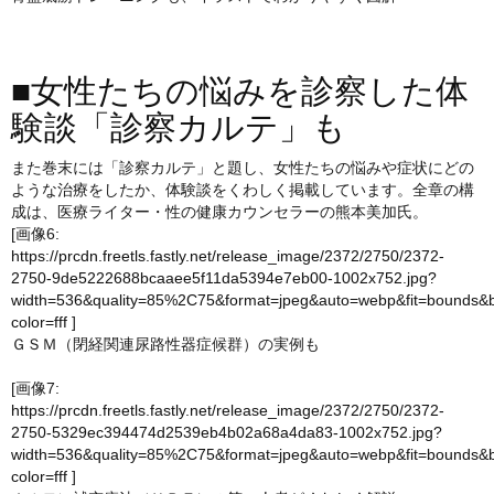
■女性たちの悩みを診察した体
験談「診察カルテ」も
また巻末には「診察カルテ」と題し、女性たちの悩みや症状にどの
ような治療をしたか、体験談をくわしく掲載しています。全章の構
成は、医療ライター・性の健康カウンセラーの熊本美加氏。
[画像6:
https://prcdn.freetls.fastly.net/release_image/2372/2750/2372-
2750-9de5222688bcaaee5f11da5394e7eb00-1002x752.jpg?
width=536&quality=85%2C75&format=jpeg&auto=webp&fit=bounds&
color=fff
]
ＧＳＭ（閉経関連尿路性器症候群）の実例も
[画像7:
https://prcdn.freetls.fastly.net/release_image/2372/2750/2372-
2750-5329ec394474d2539eb4b02a68a4da83-1002x752.jpg?
width=536&quality=85%2C75&format=jpeg&auto=webp&fit=bounds&
color=fff
]