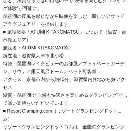
など、滋賀ならではの自然の中で“映像を楽しむグランピン
グ体験”が可能に。
琵琶湖の夜風を感じながら映像を楽しむ、新しいアウトド
アラグジュアリーを提供します。
■ 施設概要「AFUMI KITAKOMATSU」について（滋賀・琵
琶湖エリア）
施設名：AFUMI KITAKOMATSU
所在地：滋賀県大津市北小松
特徴：琵琶湖レイクビューのお部屋／プライベートガーデ
ン／サウナ／露天風呂ドーム／ペット可客室
アクセス：京都市内から約40分、滋賀県内各地から好アク
セス
滋賀・琵琶湖で“自然も快適さも楽しめるグランピング”とし
て高い支持をいただいています。
■ Resort Glamping.com（リゾートグランピングドットコ
ム）
リゾートグランピングドットコムは、全国のグランピング