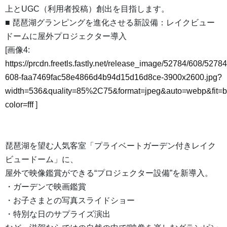
上とUGC（利用者投稿）創出を目指します。
■ 琵琶湖グランピングを進化させる新設備：レイクビュー
ドームに屋外プロジェクター導入
[画像4:
https://prcdn.freetls.fastly.net/release_image/52784/608/52784
608-faa7469fac58e4866d4b94d15d16d8ce-3900x2600.jpg?
width=536&quality=85%2C75&format=jpeg&auto=webp&fit=
color=fff
]
琵琶湖を望む人気客室「プライベートガーデン付きレイク
ビュードーム」に、
屋外で映像鑑賞ができる“プロジェクター設備”を新導入。
・ガーデンで映画鑑賞
・お子さまとの写真スライドショー
・特別な日のサプライズ演出