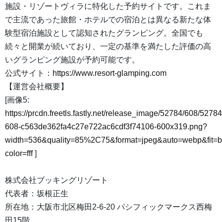
施設・リゾートヴィラに特化した予約サイトです。これま
で主流であった旅館・ホテルでの宿泊とは異なる新たな体
験型宿泊施設として認知されたグランピング。全国でも
続々と開業が続いており、一定の基準を満たした評価の高
いグランピング施設が予約可能です。
公式サイト：
https://www.resort-glamping.com
【運営会社概要】
[画像5:
https://prcdn.freetls.fastly.net/release_image/52784/608/52784
608-c563de362fa4c27e722ac6cdf3f74106-600x319.png?
width=536&quality=85%2C75&format=jpeg&auto=webp&fit=
color=fff
]
株式会社ブッキングリゾート
代表者：坂根正生
所在地：大阪市北区梅田2-6-20 パシフィックマークス西梅
田15階