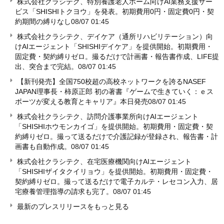
株式会社クラシテク、特別養護老人ホーム向けAI業務支援サー
ビス「SHISHIトクヨウ」を発表。初期費用0円・固定費0円・契
約期間の縛りなし
08/07 01:45
株式会社クラシテク、デイケア（通所リハビリテーション）向
けAIエージェント「SHISHIデイケア」を提供開始。初期費用・
固定費・契約縛りゼロ。撮るだけで計画書・報告書作成、LIFE提
出、突合まで完結。
08/07 01:45
【新刊発売】全国750校超の高校ネットワークを誇るNASEF
JAPAN理事長・柿原正郎 初の著書『ゲームで生きていく：ｅス
ポーツが変える教育とキャリア』本日発売
08/07 01:45
株式会社クラシテク、訪問介護事業所向けAIエージェント
「SHISHIホウモンカイゴ」を提供開始。初期費用・固定費・契
約縛りゼロ。撮って送るだけで介護記録が登録され、報告書・計
画書も自動作成。
08/07 01:45
株式会社クラシテク、在宅医療機関向けAIエージェント
「SHISHIザイタクイリョウ」を提供開始。初期費用・固定費・
契約縛りゼロ。撮って送るだけで電子カルテ・レセコン入力、居
宅療養管理指導の請求も完了。
08/07 01:45
最新のプレスリリースをもっと見る