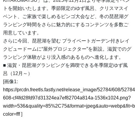
KITAKOMATSU」 は、2025年12月1日より冬季限定イベン
トを開始いたします。季節限定のゆず風呂、クリスマスイ
ベント、ご家族で楽しめるビンゴ大会など、冬の琵琶湖グ
ランピング時間をさらに魅力的にするコンテンツを多数ご
用意しています。
さらに今回、琵琶湖を望む プライベートガーデン付きレイ
クビュードームに“屋外プロジェクター”を新設。滋賀でのグ
ランピング体験がより没入感のあるものへ進化します。
■ 滋賀・琵琶湖グランピングを満喫できる冬季限定ゆず風
呂（12月～）
[画像1:
https://prcdn.freetls.fastly.net/release_image/52784/608/52784
608-cf4fd28fd97d31324ea7ef82704a814a-1536x1024.png?
width=536&quality=85%2C75&format=jpeg&auto=webp&fit=
color=fff
]