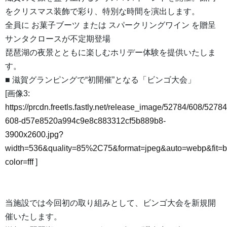
をクリスマス装飾で彩り、特別な時間を演出します。
全員に お菓子ブーツ または スパークリングワイン を贈呈
サンタクロースが不定期登場
琵琶湖の夜景とともに楽しむホリデー体験を提供いたしま
す。
■ 滋賀グランピングで“初開催”となる「ビンゴ大会」
[画像3:
https://prcdn.freetls.fastly.net/release_image/52784/608/52784
608-d57e8520a994c9e8c883312cf5b889b8-
3900x2600.jpg?
width=536&quality=85%2C75&format=jpeg&auto=webp&fit=
color=fff
]
当施設では今回初の取り組みとして、ビンゴ大会を新規開
催いたします。