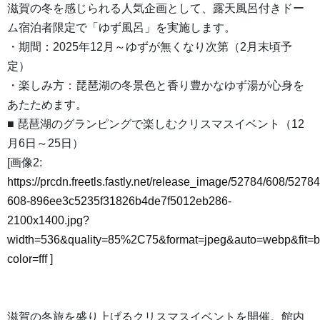
滋賀の冬を感じられる人気企画として、露天風呂付きドー
ム宿泊者限定で「ゆず風呂」を実施します。
・期間：2025年12月～ゆずが無くなり次第（2月末頃予
定）
・楽しみ方：琵琶湖の冬景色と香り豊かなゆず湯が心身を
あたためます。
■ 琵琶湖のグランピングで楽しむクリスマスイベント（12
月6日～25日）
[画像2:
https://prcdn.freetls.fastly.net/release_image/52784/608/52784
608-896ee3c5235f31826b4de7f5012eb286-
2100x1400.jpg?
width=536&quality=85%2C75&format=jpeg&auto=webp&fit=
color=fff
]
滋賀の冬旅を盛り上げるクリスマスイベントを開催。館内