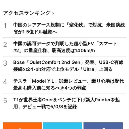
アクセスランキング
1
中国のレアアース規制に「窒化鉄」で対抗、米国防総
省が1.5億ドル融資へ
2
中国の認可データで判明した超小型EV「スマート
#2」の量産仕様、最高速度は140km/h
3
Bose「QuietComfort 2nd Gen」発表、USB-C有線
接続の24-bit対応で上位モデル「Ultra」上回る
4
テスラ「Model Y L」試乗レビュー、乗り心地は歴代
最高も購入前に知るべき4つの弱点
5
T1が世界王者Onerをベンチに下げ新人Painterを起
用、デビュー戦で5/0/8を記録