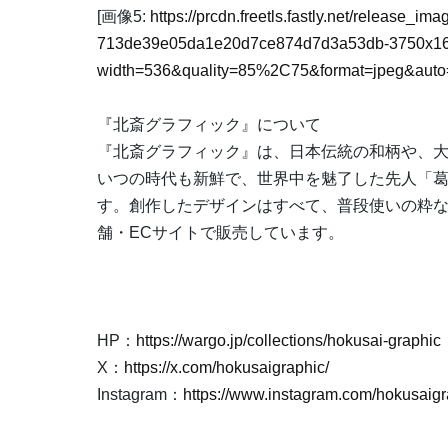
[画像5:
https://prcdn.freetls.fastly.net/release_i
713de39e05da1e20d7ce874d7d3a53db-3750x16
width=536&quality=85%2C75&format=jpeg&auto=
『北斎グラフィック』について
『北斎グラフィック』は、日本伝統の和柄や、
いつの時代も新鮮で、世界中を魅了した先人「
す。創作したデザインはすべて、普段使いの粋
舗・ECサイトで販売しています。
HP：
https://wargo.jp/collections/hokusai-graphic
X：
https://x.com/hokusaigraphic/
Instagram：
https://www.instagram.com/hokusaigr