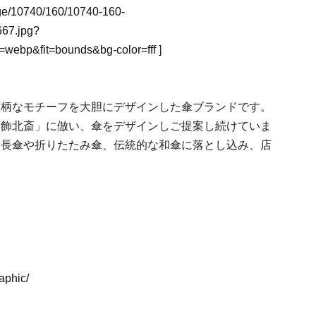
mage/10740/160/10740-160-
67.jpg?
webp&fit=bounds&bg-color=fff
]
大柄なモチーフを大胆にデザインした傘ブランドです。
葛飾北斎」に倣い、傘をデザインしご提案し続けていま
な長傘や折りたたみ傘、伝統的な和傘に落とし込み、店
aphic/