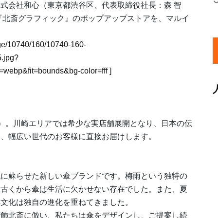
式会社和心（東京都渋谷区、代表取締役社長：森 智
ド『北斎グラフィック』のポップアップストアを、マルイ
。
mage/10740/160/10740-160-
.jpg?
webp&fit=bounds&bg-color=fff
]
日（火）。川崎エリアでは希少な実店舗展開となり、日本の伝
を、幅広い世代のお客様に直接お届けします。
代に蘇らせた新しい傘ブランドです。梅雨という独特の
、古くから傘は生活に欠かせない存在でした。また、夏
具文化は独自の進化を重ねてきました。
葛飾北斎に倣い、私たちは傘をデザインし、ご提案し続