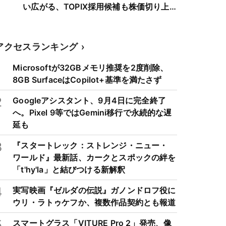
い広がる、TOPIX採用候補も株価切り上
げへ
アクセスランキング
1
Microsoftが32GBメモリ推奨を2度削除、
8GB SurfaceはCopilot+基準を満たさず
2
Googleアシスタント、9月4日に完全終了
へ。Pixel 9等ではGemini移行で永続的な遅
延も
3
『スタートレック：ストレンジ・ニュー・
ワールド』最新話、カークとスポックの絆を
「t'hy'la」と結びつける新解釈
4
実写映画『ゼルダの伝説』ガノンドロフ役に
ウリ・ラトゥケフか、複数作品契約とも報道
5
スマートグラス「VITURE Pro 2」発売、像