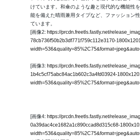
けています。和傘のような趣と現代的な機能性を
能を備えた晴雨兼用タイプなど、ファッション
ています。
[画像2:
https://prcdn.freetls.fastly.net/release_i
78cb736f50b2b3df771f759c112e3170-1800x1201
width=536&quality=85%2C75&format=jpeg&auto=
[画像3:
https://prcdn.freetls.fastly.net/release_i
1b4c5cf75abc84ac1b602c3a4fd03924-1800x120
width=536&quality=85%2C75&format=jpeg&auto=
[画像4:
https://prcdn.freetls.fastly.net/release_i
0a39dac4ce1682a1c890ccad8d315c68-1800x101
width=536&quality=85%2C75&format=jpeg&auto=