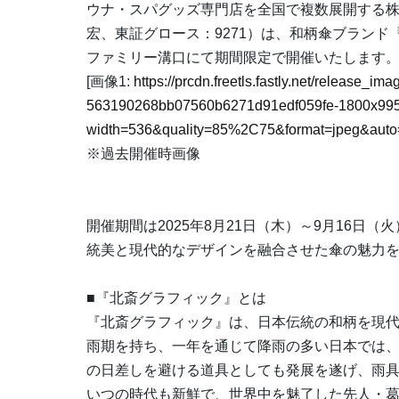
ウナ・スパグッズ専門店を全国で複数展開する株
宏、東証グロース：9271）は、和柄傘ブラン
ファミリー溝口にて期間限定で開催いたします
[画像1:
https://prcdn.freetls.fastly.net/release_i
563190268bb07560b6271d91edf059fe-1800x995
width=536&quality=85%2C75&format=jpeg&auto=
※過去開催時画像
開催期間は2025年8月21日（木）～9月16
統美と現代的なデザインを融合させた傘の魅力
■『北斎グラフィック』とは
『北斎グラフィック』は、日本伝統の和柄を現
雨期を持ち、一年を通じて降雨の多い日本では
の日差しを避ける道具としても発展を遂げ、雨
いつの時代も新鮮で、世界中を魅了した先人・