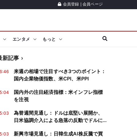
会員登録
|
会員ページ
エンタメ
もっと
最新記事
来週の相場で注目すべき3つのポイント：
6:46
国内企業物価指数、米CPI、米PPI
国内外の注目経済指標：米インフレ指標
5:04
を注視
為替週間見通し：ドルは底堅い展開か、
5:03
日米協調介入による急落の反動でドルに
買戻し
新興市場見通し：日韓生成AI株反騰で買
5:03