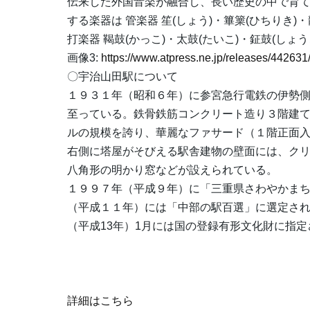
伝来した外国音楽が融合し、長い歴史の中で育
する楽器は 管楽器 笙(しょう)・篳篥(ひちりき)・
打楽器 鞨鼓(かっこ)・太鼓(たいこ)・鉦鼓(しょ
画像3:
https://www.atpress.ne.jp/releases/44263
〇宇治山田駅について
１９３１年（昭和６年）に参宮急行電鉄の伊勢
至っている。鉄骨鉄筋コンクリート造り３階建
ルの規模を誇り、華麗なファサード（１階正面
右側に塔屋がそびえる駅舎建物の壁面には、ク
八角形の明かり窓などが設えられている。
１９９７年（平成９年）に「三重県さわやかま
（平成１１年）には「中部の駅百選」に選定さ
（平成13年）1月には国の登録有形文化財に指
詳細はこちら