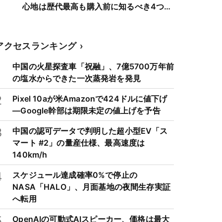
心地は歴代最高も購入前に知るべき4つの
弱点
アクセスランキング
1
中国の火星探査車「祝融」、7億5700万年前
の塩水からできた一次蒸発岩を発見
2
Pixel 10aが米Amazonで424ドルに値下げ
―Google幹部は期限未定の値上げを予告
3
中国の認可データで判明した超小型EV「ス
マート #2」の量産仕様、最高速度は
140km/h
4
スケジュール達成確率0%で停止の
NASA「HALO」、月面基地の夜間生存実証
へ転用
5
OpenAIの可動式AIスピーカー、価格は最大