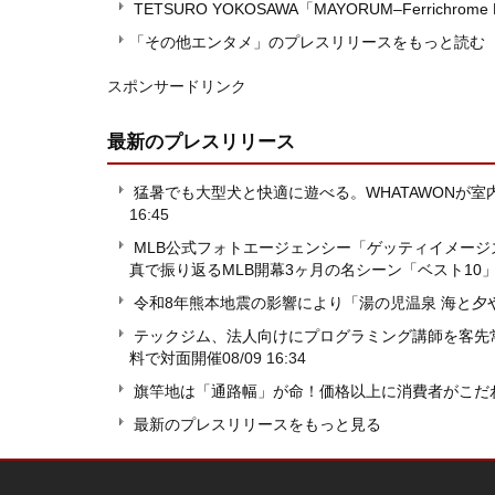
TETSURO YOKOSAWA「MAYORUM–Ferrichrome
「その他エンタメ」のプレスリリースをもっと読む
スポンサードリンク
最新のプレスリリース
猛暑でも大型犬と快適に遊べる。WHATAWONが室内イベ
16:45
MLB公式フォトエージェンシー「ゲッティイメージズ
真で振り返るMLB開幕3ヶ月の名シーン「ベスト10
令和8年熊本地震の影響により「湯の児温泉 海と
テックジム、法人向けにプログラミング講師を客先常駐派
料で対面開催
08/09 16:34
旗竿地は「通路幅」が命！価格以上に消費者がこだ
最新のプレスリリースをもっと見る