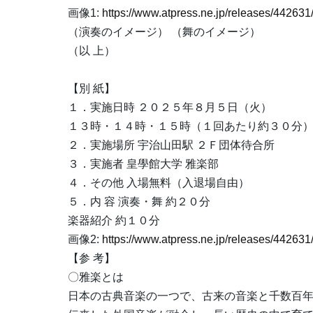
画像1:
https://www.atpress.ne.jp/releases/44263
（演奏のイメージ） （舞のイメージ）
（以 上）
【別 紙】
１．実施日時 ２０２５年８月５日（火）
１３時・１４時・１５時（１回あたり約３０分
２．実施場所 宇治山田駅 ２Ｆ団体待合所
３．実施者 皇學館大学 雅楽部
４．その他 入場無料（入退場自由）
５．内 容 演奏・舞 約２０分
楽器紹介 約１０分
画像2:
https://www.atpress.ne.jp/releases/44263
【参 考】
〇雅楽とは
日本の古典音楽の一つで、古来の音楽と千数百