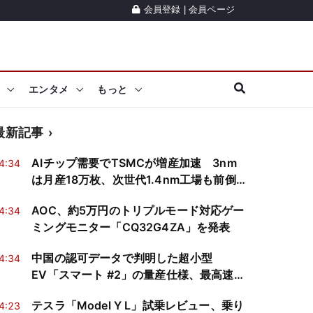
会員登録
|
会員ページ
エンタメ
もっと
最新記事
AIチップ需要でTSMCが増産加速 3nm
4:34
は月産18万枚、次世代1.4nm工場も前倒
し
AOC、約5万円のトリプルモード対応ゲー
4:34
ミングモニター「CQ32G4ZA」を発表
中国の認可データで判明した超小型
4:34
EV「スマート #2」の量産仕様、最高速度
は140km/h
テスラ「Model Y L」試乗レビュー、乗り
4:23