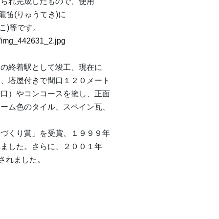
てられ完成したもので、使用
龍笛(りゅうてき)に
うこ)等です。
1/img_442631_2.jpg
側の終着駅として竣工、現在に
て、塔屋付きで間口１２０メート
入口）やコンコースを擁し、正面
リーム色のタイル、スペイン瓦、
ちづくり賞」を受賞、１９９９年
れました。さらに、２００１年
定されました。