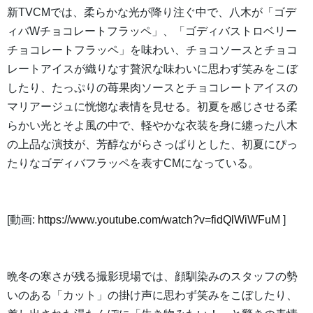
新TVCMでは、柔らかな光が降り注ぐ中で、八木が「ゴデ
ィバWチョコレートフラッペ」、「ゴディバストロベリー
チョコレートフラッペ」を味わい、チョコソースとチョコ
レートアイスが織りなす贅沢な味わいに思わず笑みをこぼ
したり、たっぷりの苺果肉ソースとチョコレートアイスの
マリアージュに恍惚な表情を見せる。初夏を感じさせる柔
らかい光とそよ風の中で、軽やかな衣装を身に纏った八木
の上品な演技が、芳醇ながらさっぱりとした、初夏にぴっ
たりなゴディバフラッペを表すCMになっている。
[動画:
https://www.youtube.com/watch?v=fidQlWiWFuM
]
晩冬の寒さが残る撮影現場では、顔馴染みのスタッフの勢
いのある「カット」の掛け声に思わず笑みをこぼしたり、