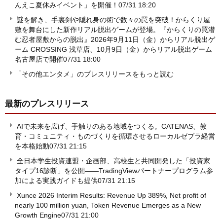
んえこ夏休みイベント」を開催！
07/31 18:20
謎を解き、手裏剣や隠れ身の術で数々の罠を突破！からくり屋
敷を舞台にした新作リアル脱出ゲームが登場。『からくりの罠潜
む忍者屋敷からの脱出』2026年9月11日（金）からリアル脱出ゲ
ーム CROSSING 浅草店、10月9日（金）からリアル脱出ゲーム
名古屋店で開催
07/31 18:00
「その他エンタメ」のプレスリリースをもっと読む
最新のプレスリリース
AIで未来を広げ、手触りのある地域をつくる。CATENAS、教
育・コミュニティ・ものづくりを循環させるローカルゼブラ経営
を本格始動
07/31 21:15
全日本学生投資連盟・企画部、高校生と共同開発した「投資家
タイプ16診断」を公開――TradingViewパートナープログラム参
加による実践ガイドも提供
07/31 21:15
Xunce 2026 Interim Results: Revenue Up 389%, Net profit of
nearly 100 million yuan, Token Revenue Emerges as a New
Growth Engine
07/31 21:00