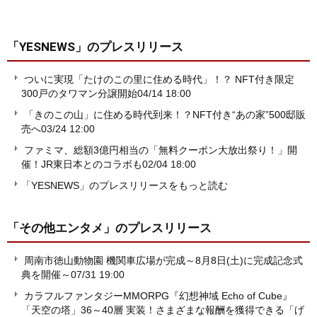
「YESNEWS」
のプレスリリース
ついに実現「たけのこの里に住める時代」！？ NFT付き限定
300戸のタワマン分譲開始
04/14 18:00
「きのこの山」に住める時代到来！？NFT付き“あの家”500邸販
売へ
03/24 12:00
ファミマ、総額3億円相当の「無料クーポン大放出祭り！」開
催！JR東日本とのコラボも
02/04 18:00
「YESNEWS」のプレスリリースをもっと読む
「その他エンタメ」
のプレスリリース
周南市徳山動物園 機関車広場が完成～8月8日(土)に完成記念式
典を開催～
07/31 19:00
カラフルファンタジーMMORPG『幻想神域 Echo of Cube』
「天空の塔」36～40層 実装！さまざまな報酬を獲得できる「げ