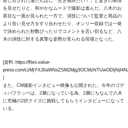
差し出された湯たんぽに「生き物みたい！」と驚きの表情
を見せたりと、和やかなムードで撮影は進んだ。八木のお
茶目な一面が見られた一方で、演技について監督と商品の
より良い見せ方をすり合わせたり、オンリー収録では一発
で決められた秒数ぴったりでコメントを言い切るなど、八
木の演技に対する真摯な姿勢が見られる現場となった。
[資料:
https://files.value-
press.com/czMjYXJ0aWNsZSM2Mjg3OCMzNTUwODIjNjI4N
]
また、CM撮影インタビュー映像も公開された。今年のゴデ
ィバフラッペは、2層になっている為、2層にちなんで八木
に究極の2択クイズに挑戦してもらうインタビューになって
いる。