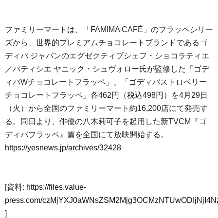
ファミリーマートは、「FAMIMA CAFÉ」のフラッペシリー
ズから、世界的プレミアムチョコレートブランドであるゴ
ディバ ジャパンのエグゼクティブシェフ・ショコラティエ
／パティシエ ヤニック・シュヴォロー氏が監修した「ゴデ
ィバWチョコレートフラッペ」、「ゴディバストロベリー
チョコレートフラッペ」各462円（税込498円）を4月29日
（火）から全国のファミリーマート約16,200店にて発売す
る。同日より、俳優の八木莉可子を起用した新TVCM『ゴ
ディバフラッペ』篇を全国にて放映開始する。
https://yesnews.jp/archives/32428
[資料:
https://files.value-
press.com/czMjYXJ0aWNsZSM2Mjg3OCMzNTUwODIjNjI4Nz
]