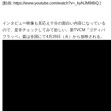
[動画:
https://www.youtube.com/watch?v=_kyNJM9I8iQ
]
インタビュー映像も見応え十分の面白い内容になっている
ので、是非チェックしてみて欲しい。新TVCM『ゴディバ
フラッペ』篇は全国にて4月29日（火）から放映される。