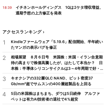
イチネンホールディングス 1Qは2ケタ増収増益、
18:39
通期予想の上方修正を発表
アクセスランキング
1
Kindleファームウェア「5.19.6」配信開始、半年続い
たマンガの表示バグを修正
2
相場展望 ８月６日号 米国株：米国・イラン合意期
待の高まりで株価高騰したが、はたして本当か？ 日
本株：半導体シリコンサイクルは3～4年周期で好・
不況を繰り返すため注意
3
キオクシアの332層QLC NAND、ビット密度37
Gb/mm²超でサムスンの400層超製品を上回る
4
5日の米国株はまちまち、ダウは5日続伸 アルファ
ベットは有力AI技術者の退社で4%超安