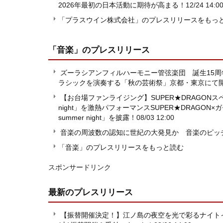
2026年最初の日本活動に期待が高まる！
12/24 14:0
「プラスウイン株式会社」のプレスリリースをもっ
「音楽」
のプレスリリース
ズーラシアンフィルハーモニー管弦楽団 誕生15周
ラシックを演奏する「秋の芸術祭」京都・東京にて
【お台場ファンライジング】SUPER★DRAGONスペシ
night」を激熱パフォーマンスSUPER★DRAGON×
summer night」を披露！
08/03 12:00
音楽の周波数の認知に世紀の大発見か 音楽のピッ
「音楽」のプレスリリースをもっと読む
スポンサードリンク
最新のプレスリリース
【振替開催決定！】江ノ島の夜空を光で彩るナイトイベント「E