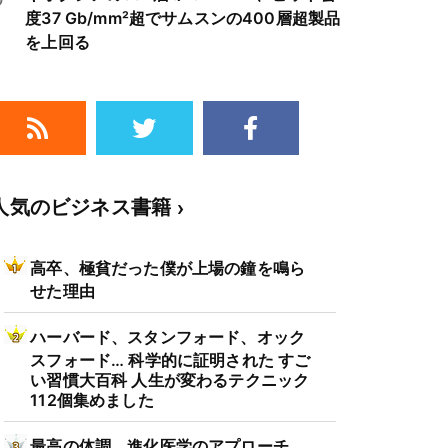
度37 Gb/mm²超でサムスンの400層超製品
を上回る
人気のビジネス書籍
高卒、極貧だった僕が上場の鐘を鳴ら
せた理由
ハーバード、スタンフォード、オック
スフォード… 科学的に証明された すご
い習慣大百科 人生が変わるテクニック
112個集めました
最高の体調 進化医学のアプローチ