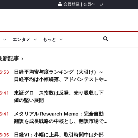
会員登録
|
会員ページ
エンタメ
もっと
最新記事
日経平均寄与度ランキング（大引け）～
6:53
日経平均は小幅続落、アドバンテストや
ソフトバンクGが2銘柄で約293円分押し
東証グロ－ス指数は反発、売り吸収し下
6:41
下げ
値の堅い展開
メタリアル Research Memo：完全自動
6:41
翻訳を成長戦略の中核とし、翻訳市場で
代替不可能なポジション確立を目指す
日経VI：小幅に上昇、取引時間中は外部
6:35