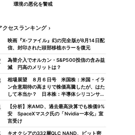
環境の悪化を警戒
アクセスランキング
1
映画『X-ファイル』幻の完全版が8月14日配
信、封印された頭部移植ホラーを復元
2
為替介入でオルカン・S&P500投信の含み益
減 円高のメリットは？
3
相場展望 ８月６日号 米国株：米国・イラ
ン合意期待の高まりで株価高騰したが、はた
して本当か？ 日本株：半導体シリコンサイ
クルは3～4年周期で好・不況を繰り返すた
4
【分析】米AMD、過去最高決算でも株価9%
め注意
安 SpaceXマスク氏の「Nvidia一本化」宣
言受け
5
キオクシアの332層QLC NAND、ビット密