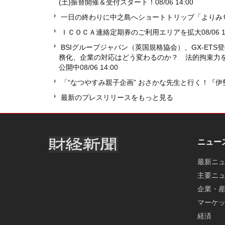
(土)振替開催＆受付スタート！
08/06 14:00
一日の終わりに中之島へショートトリップ「よりみちSun
ＩＣＯＣＡ連絡定期券のご利用エリアを拡大
08/06 
BSIグループジャパン（英国規格協会）、GX-ET
務化、企業の対応はどう変わるのか？ 法的拘束力を
公開中
08/06 14:00
「“なつやすみ親子企画” おさかな先生と行く！『
最新のプレスリリースをもっと見る
ニュー
最新ニ
主要ニ
企業・
マーケ
経済