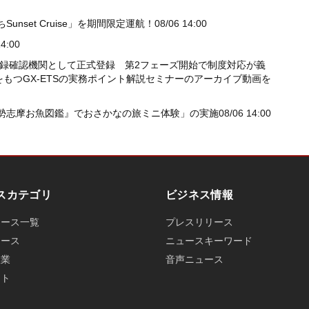
set Cruise」を期間限定運航！
08/06 14:00
14:00
S登録確認機関として正式登録 第2フェーズ開始で制度対応が義
もつGX-ETSの実務ポイント解説セミナーのアーカイブ動画を
伊勢志摩お魚図鑑』でおさかなの旅ミニ体験」の実施
08/06 14:00
スカテゴリ
ビジネス情報
ュース一覧
プレスリリース
ュース
ニュースキーワード
産業
音声ニュース
ット