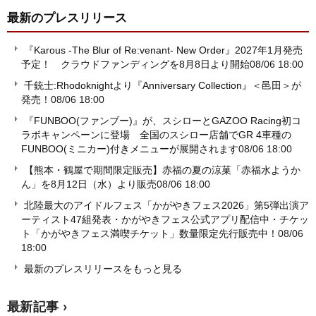
最新のプレスリリース
『Karous -The Blur of Re:venant- New Order』2027年1月発売
予定！ クラウドファンディングを8月8日より開始
08/06 18:00
千銃士:Rhodoknightより『Anniversary Collection』＜邑田＞が
発売！
08/06 18:00
『FUNBOO(ファンブー)』が、スシローとGAZOO Racing初コ
ラボキャンペーンに登場 全国のスシロー店舗でGR 4車種の
FUNBOO(ミニカー)付きメニューが展開されます
08/06 18:00
【熊本・鶴屋で期間限定販売】赤福の夏の涼菓「赤福水ようか
ん」を8月12日（水）より販売
08/06 18:00
北陸最大のアイドルフェス「かがやきフェス2026」第5弾出演ア
ーティスト47組発表・かがやきフェス公式アプリ配信中・チケッ
ト「かがやきフェス満喫チケット」数量限定先行販売中！
08/06
18:00
最新のプレスリリースをもっと見る
最新記事