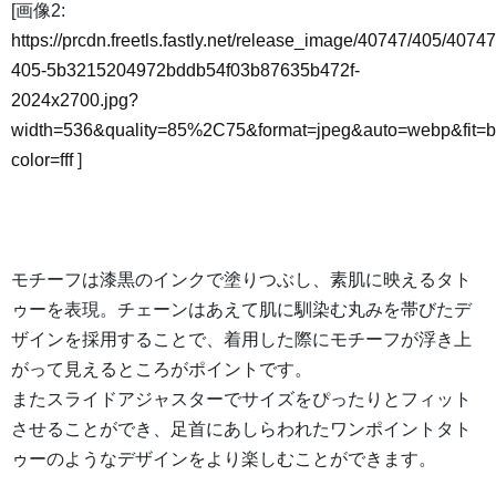
[画像2:
https://prcdn.freetls.fastly.net/release_image/40747/405/40747
405-5b3215204972bddb54f03b87635b472f-
2024x2700.jpg?
width=536&quality=85%2C75&format=jpeg&auto=webp&fit=
color=fff
]
モチーフは漆黒のインクで塗りつぶし、素肌に映えるタト
ゥーを表現。チェーンはあえて肌に馴染む丸みを帯びたデ
ザインを採用することで、着用した際にモチーフが浮き上
がって見えるところがポイントです。
またスライドアジャスターでサイズをぴったりとフィット
させることができ、足首にあしらわれたワンポイントタト
ゥーのようなデザインをより楽しむことができます。