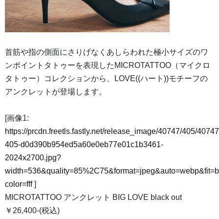
首筋や指の側面にさりげなくあしらわれた極小サイズのワ
ンポイントタトゥーを表現したMICROTATTOO（マイクロ
タトゥー）コレクションから、LOVE((ハート))モチーフの
アンクレットが登場します。
[画像1:
https://prcdn.freetls.fastly.net/release_image/40747/405/40747
405-d0d390b954ed5a60e0eb77e01c1b3461-
2024x2700.jpg?
width=536&quality=85%2C75&format=jpeg&auto=webp&fit=
color=fff
]
MICROTATTOO アンクレット BIG LOVE black out
￥26,400-(税込)