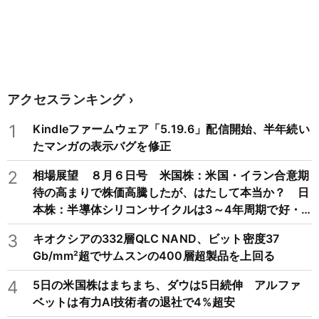
アクセスランキング
1
Kindleファームウェア「5.19.6」配信開始、半年続い
たマンガの表示バグを修正
2
相場展望 ８月６日号 米国株：米国・イラン合意期
待の高まりで株価高騰したが、はたして本当か？ 日
本株：半導体シリコンサイクルは3～4年周期で好・
不況を繰り返すため注意
3
キオクシアの332層QLC NAND、ビット密度37
Gb/mm²超でサムスンの400層超製品を上回る
4
5日の米国株はまちまち、ダウは5日続伸 アルファ
ベットは有力AI技術者の退社で4%超安