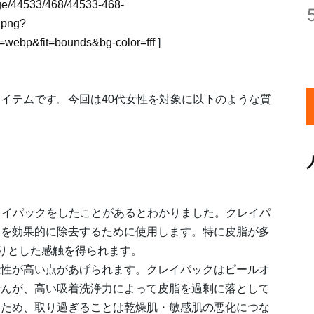
mage/44533/468/44533-468-
.png?
webp&fit=bounds&bg-color=fff
]
イテムです。今回は40代女性を対象に以下のような質
クレイパックをしたことがあるとわかりました。クレイパ
質を効果的に除去するために使用します。特に皮脂が多
りとした感触を得られます。
能性が高い点があげられます。クレイパックはピールオ
せんが、高い吸着洗浄力によって皮脂を過剰に落として
るため、取り過ぎることは乾燥肌・敏感肌の悪化につな