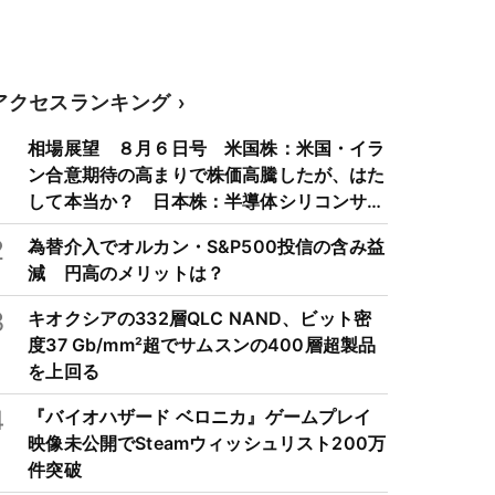
アクセスランキング
1
相場展望 ８月６日号 米国株：米国・イラ
ン合意期待の高まりで株価高騰したが、はた
して本当か？ 日本株：半導体シリコンサイ
クルは3～4年周期で好・不況を繰り返すた
2
為替介入でオルカン・S&P500投信の含み益
め注意
減 円高のメリットは？
3
キオクシアの332層QLC NAND、ビット密
度37 Gb/mm²超でサムスンの400層超製品
を上回る
4
『バイオハザード ベロニカ』ゲームプレイ
映像未公開でSteamウィッシュリスト200万
件突破