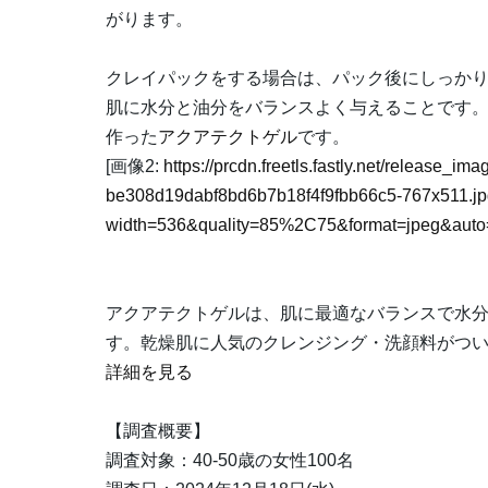
がります。
クレイパックをする場合は、パック後にしっか
肌に水分と油分をバランスよく与えることです
作った
アクアテクトゲル
です。
[画像2:
https://prcdn.freetls.fastly.net/release_i
be308d19dabf8bd6b7b18f4f9fbb66c5-767x511.j
width=536&quality=85%2C75&format=jpeg&auto=
アクアテクトゲルは、肌に最適なバランスで水分
す。乾燥肌に人気のクレンジング・洗顔料がつい
詳細を見る
【調査概要】
調査対象：40-50歳の女性100名