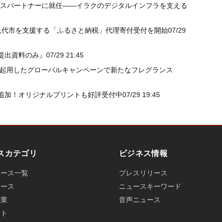
ネスパートナーに就任——イラクのデジタルインフラを支える
八代市を支援する「ふるさと納税」代理寄付受付を開始
07/29
提出資料のみ』
07/29 21:45
を起用したグローバルキャンペーンで新たなフレグランス
追加！オリジナルプリントも好評受付中
07/29 19:45
スカテゴリ
ビジネス情報
ュース一覧
プレスリリース
ュース
ニュースキーワード
産業
音声ニュース
ット