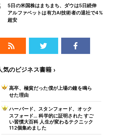
5
5日の米国株はまちまち、ダウは5日続伸
アルファベットは有力AI技術者の退社で4%
超安
人気のビジネス書籍
高卒、極貧だった僕が上場の鐘を鳴ら
せた理由
ハーバード、スタンフォード、オック
スフォード… 科学的に証明された すご
い習慣大百科 人生が変わるテクニック
112個集めました