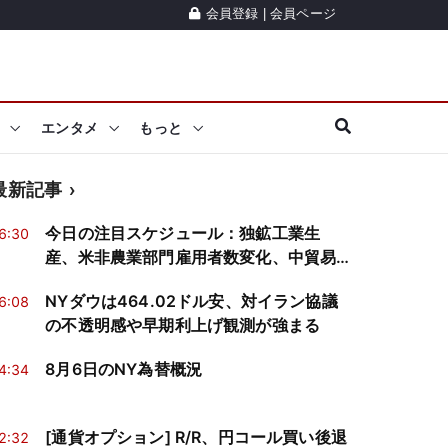
会員登録
|
会員ページ
エンタメ
もっと
最新記事
今日の注目スケジュール：独鉱工業生
6:30
産、米非農業部門雇用者数変化、中貿易
収支など
NYダウは464.02ドル安、対イラン協議
6:08
の不透明感や早期利上げ観測が強まる
8月6日のNY為替概況
4:34
[通貨オプション] R/R、円コール買い後退
2:32