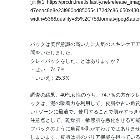
[画像1:
https://prcdn.freetls.fastly.net/release_i
d7eeac8e8e23f980bd850554172d2c86-650x430
width=536&quality=85%2C75&format=jpeg&auto=
パックは美容意識の高い方に人気のスキンケアア
問をいたしました。
クレイパックをしたことはありますか？
・はい：74.7％
・いいえ：25.3％
調査の結果、40代女性のうち、74.7％の方が
ックは、泥の吸着力を利用して、皮脂や古い角
いTゾーンに最適で、使用することで肌がすっき
注意点として、乾燥肌・敏感肌を悪化させる可
フパックのように角質を剥がすわけではありま
しまいます。皮脂は肌のバリア機能を担ってい