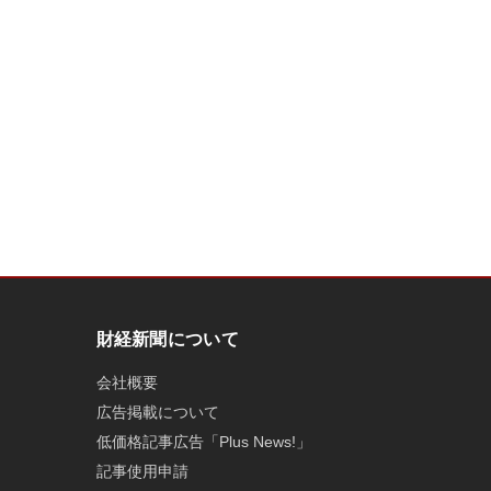
財経新聞について
会社概要
広告掲載について
低価格記事広告「Plus News!」
記事使用申請