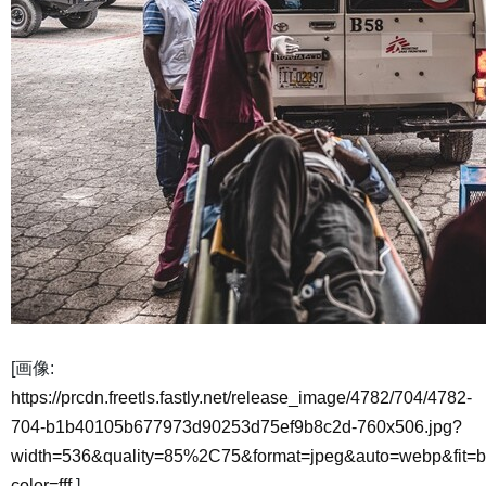
[画像:
https://prcdn.freetls.fastly.net/release_image/4782/704/4782-
704-b1b40105b677973d90253d75ef9b8c2d-760x506.jpg?
width=536&quality=85%2C75&format=jpeg&auto=webp&fit=
color=fff
]