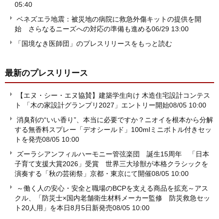
05:40
ベネズエラ地震：被災地の病院に救急外傷キットの提供を開
始 さらなるニーズへの対応の準備も進める
06/29 13:00
「国境なき医師団」のプレスリリースをもっと読む
最新のプレスリリース
【エヌ・シー・エヌ協賛】建築学生向け 木造住宅設計コンテス
ト 「木の家設計グランプリ2027」エントリー開始
08/05 10:00
消臭剤の“いい香り”、本当に必要ですか？ニオイを根本から分解
する無香料スプレー「デオシールド」100mlミニボトル付きセッ
トを発売
08/05 10:00
ズーラシアンフィルハーモニー管弦楽団 誕生15周年 「日本
子育て支援大賞2026」受賞 世界三大珍獣が本格クラシックを
演奏する「秋の芸術祭」京都・東京にて開催
08/05 10:00
～働く人の安心・安全と職場のBCPを支える商品を拡充～アス
クル、「防災士×国内老舗衛生材料メーカー監修 防災救急セッ
ト20人用」を本日8月5日新発売
08/05 10:00