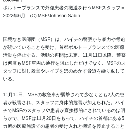
ポルトープランスで外傷患者の搬送を行うMSFスタッフ＝
2022年6月 (C) MSF/Johnson Sabin
国境なき医師団（MSF）は、ハイチの警察から暴力や脅迫
が続いていることを受け、首都ポルトープランスでの医療
活動を停止する。活動の再開は未定。11月11日以降、警察
は何度もMSF車両の通行を阻止しただけでなく、MSFのス
タッフに対し殺害やレイプをほのめかす脅迫を繰り返して
いる。
11月11日、MSFの救急車が襲撃されて少なくとも2人の患
者が殺害され、スタッフに身体的危害が加えられた。ハイ
チでMSFのスタッフや患者が直接標的にされているのは明
らかで、MSFは11月20日をもって、ハイチの首都にある5
カ所の医療施設での患者の受け入れと搬送を停止すること