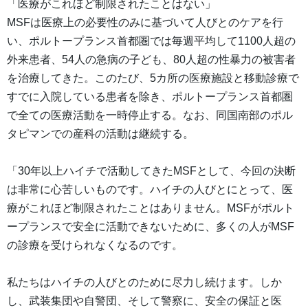
「医療がこれほど制限されたことはない」
MSFは医療上の必要性のみに基づいて人びとのケアを行
い、ポルトープランス首都圏では毎週平均して1100人超の
外来患者、54人の急病の子ども、80人超の性暴力の被害者
を治療してきた。このたび、5カ所の医療施設と移動診療で
すでに入院している患者を除き、ポルトープランス首都圏
で全ての医療活動を一時停止する。なお、同国南部のポル
タピマンでの産科の活動は継続する。
「30年以上ハイチで活動してきたMSFとして、今回の決断
は非常に心苦しいものです。ハイチの人びとにとって、医
療がこれほど制限されたことはありません。MSFがポルト
ープランスで安全に活動できないために、多くの人がMSF
の診療を受けられなくなるのです。
私たちはハイチの人びとのために尽力し続けます。しか
し、武装集団や自警団、そして警察に、安全の保証と医