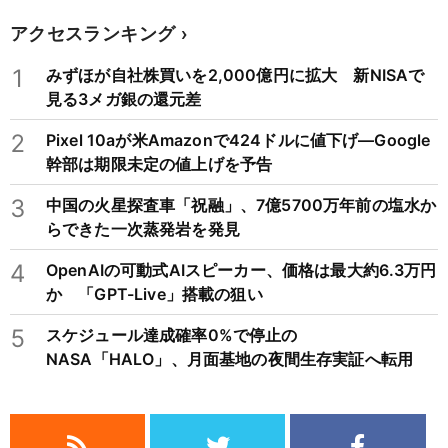
アクセスランキング
1
みずほが自社株買いを2,000億円に拡大 新NISAで
見る3メガ銀の還元差
2
Pixel 10aが米Amazonで424ドルに値下げ―Google
幹部は期限未定の値上げを予告
3
中国の火星探査車「祝融」、7億5700万年前の塩水か
らできた一次蒸発岩を発見
4
OpenAIの可動式AIスピーカー、価格は最大約6.3万円
か 「GPT-Live」搭載の狙い
5
スケジュール達成確率0%で停止の
NASA「HALO」、月面基地の夜間生存実証へ転用