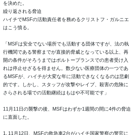
を決めた。
繰り返される脅迫
ハイチでMSFの活動責任者を務めるクリストフ・ガルニエ
はこう憤る。
「MSFは安全でない場所でも活動する団体ですが、法の執
行機関である警察までが直接的脅威となっている以上、再
開の条件がそろうまではポルトープランスでの患者受け入
れは停止せざるを得ません。数少ない医療団体の一つであ
るMSFが、ハイチが大変な年に活動できなくなるのは悲劇
的です。しかし、スタッフが攻撃やレイプ、殺害の危険に
さらされる場での活動継続はもはや不可能です」
11月11日の襲撃の後、MSFはわずか1週間の間に4件の脅迫
に直面した。
1. 11月12日、MSFの救急車2台がハイチ国家警察の警官に