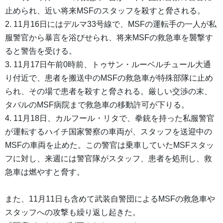
止められ、近い将来MSFのスタッフを殺すと脅される。
2. 11月16日にはデルマ33号線で、MSFの運転手の一人が私
服警官から暴言を浴びせられ、将来MSFの救急車を襲撃す
ると警告を受ける。
3. 11月17日午前0時前、トゥサン・ルーベルチュール大通
り付近で、患者を搬送中のMSFの救急車が特殊部隊に止め
られ、その場で患者を殺すと脅される。厳しい交渉の末、
タバルのMSF病院まで救急車の移動許可が下りる。
4. 11月18日、カルフール・リタで、拳銃を持った私服警官
が運転するハイチ国家警察の車両が、スタッフを送迎中の
MSFの車両を止めた。この警官は乗車していたMSFスタッ
フに対し、来週には警官隊がスタッフ、患者を処刑し、救
急車は燃やすと脅す。
また、11月11日も含めて武装自警団によるMSFの救急車や
スタッフへの攻撃も繰り返し起きた。