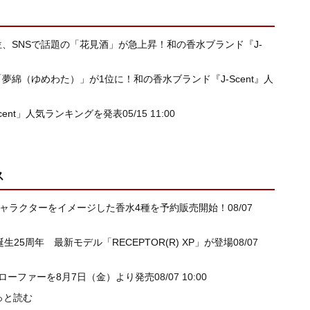
、SNSで話題の「花見酒」が急上昇！和の香水ブランド『J-
綿（ゆめわた）」が1位に！和の香水ブランド『J-Scent』人
cent」人気ランキングを発表
05/15 11:00
ス
キャラクターをイメージした香水4種を予約販売開始！
08/07
生25周年 最新モデル「RECEPTOR(R) XP」が登場
08/07
RYとの別注ローファーを8月7日（金）より発売
08/07 10:00
っと読む