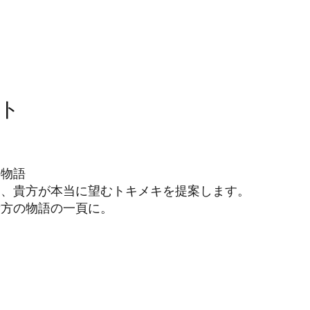
プト
の物語
た、貴方が本当に望むトキメキを提案します。
貴方の物語の一頁に。