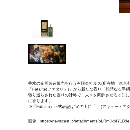
香水の企画製造販売を行う有限会社ルズ(所在地：東京都
「Fatalite(ファタリテ)」から新たな香り「聡慧なる手
張り巡らされた香りの計略で、人々を陶酔させる才知に
に香ります。
※「Fatalite」正式表記は“e”の上に「'」(アキュートア
画像 :
https://newscast.jp/attachments/oLRmJxbIY1B8e