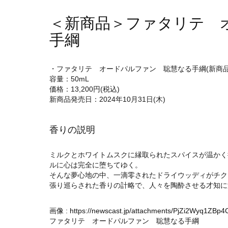
＜新商品＞ファタリテ 
手綱
・ファタリテ オードパルファン 聡慧なる手綱(新商品
容量：50mL
価格：13,200円(税込)
新商品発売日：2024年10月31日(木)
香りの説明
ミルクとホワイトムスクに縁取られたスパイスが温かく
ルに心は完全に堕ちてゆく。
そんな夢心地の中、一滴零されたドライウッディがチク
張り巡らされた香りの計略で、人々を陶酔させる才知に
画像 :
https://newscast.jp/attachments/PjZi2Wyq1ZBp
ファタリテ オードパルファン 聡慧なる手綱