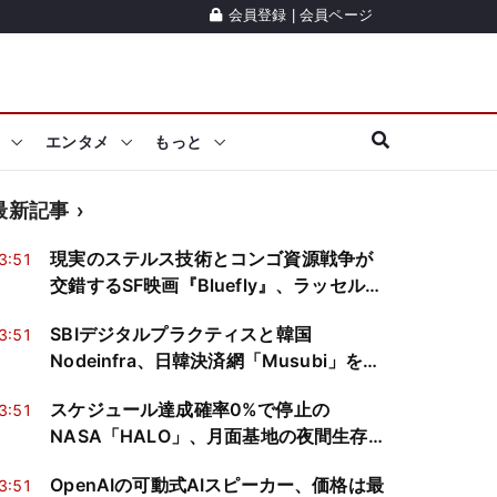
会員登録
|
会員ページ
エンタメ
もっと
最新記事
現実のステルス技術とコンゴ資源戦争が
3:51
交錯するSF映画『Bluefly』、ラッセル・
クロウら出演で製作開始へ
SBIデジタルプラクティスと韓国
3:51
Nodeinfra、日韓決済網「Musubi」を共
同検討
スケジュール達成確率0%で停止の
3:51
NASA「HALO」、月面基地の夜間生存実
証へ転用
OpenAIの可動式AIスピーカー、価格は最
3:51