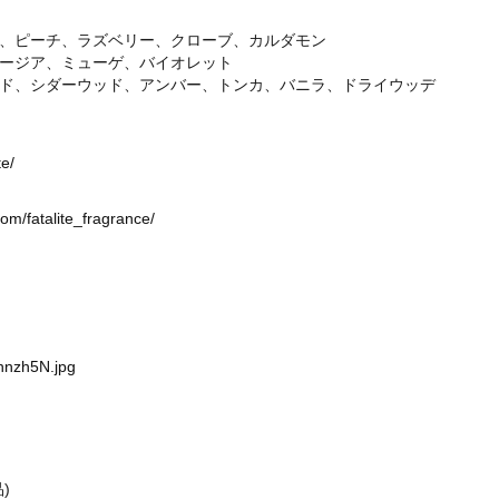
、ピーチ、ラズベリー、クローブ、カルダモン
ージア、ミューゲ、バイオレット
ド、シダーウッド、アンバー、トンカ、バニラ、ドライウッデ
te/
om/fatalite_fragrance/
tnnzh5N.jpg
)