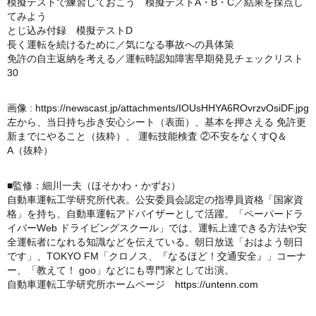
模擬テストで練習しておこう 模擬テストA・B・C／結果を採点し
てみよう
とじ込み付録 模擬テストD
長く運転を続けるために／気になる事故への具体策
免許の自主返納を考える／運転時認知障害早期発見チェックリスト
30
画像 :
https://newscast.jp/attachments/IOUsHHYA6ROvrzvOsiDF.jpg
左から、当日持ち歩き安心シート（表面）、基本を押さえる 免許更
新までにやること（抜粋）、 運転技能検査 ②不安をなくすQ＆
A（抜粋）
■監修：細川一夫（ほそかわ・かずお）
自動車運転工学研究所代表。公安委員会認定の指導員資格「国家資
格」を持ち、自動車運転アドバイザーとして活躍。「ペーパードラ
イバーWeb ドライビングスクール」では、運転上達できる方法や安
全運転者になれる知識などを伝えている。朝日放送「おはよう朝日
です」、TOKYO FM「クロノス、『なるほど！交通安全』」コーナ
ー、「教えて！ goo」などにも専門家として出演。
自動車運転工学研究所ホームページ
https://untenn.com