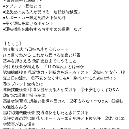
～最新情報も満載！～
●タブレット受検とは
●違反歴のある人が受ける「運転技能検査」
●サポートカー限定免許＆下位免許
●長く運転を続けるポイント
●運転機能を維持するおすすめの運動 など
【もくじ】
切り取り式 当日持ち歩き安心シート
ひと目でわかる これから受ける検査と順番
基本を押さえる 免許更新までにやること
受ける検査が増える 「11の違反」とは何か
認知機能検査 ①記憶力・判断力を調べるテスト ②知って安心 検
査当日の流れ ③不安をなくすQ＆A ④パスするためのポイント
⑤タブレット受検とは
運転技能検査 ①違反歴がある人が受ける ②不安をなくすQ＆A
③5つの課題と採点基準
高齢者講習 ① 講義と指導を受ける ②不安をなくすQ＆A ③運転
の適性をみる
臨時認知機能検査 交通違反をしたときに受ける
免許更新の選択肢 ①サポートカー限定免許と下位免許 ②老化現象
や障害がある場合