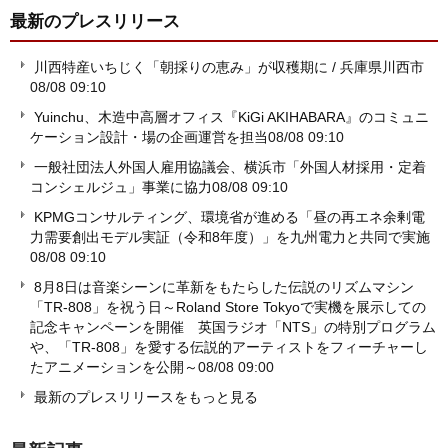
最新のプレスリリース
川西特産いちじく「朝採りの恵み」が収穫期に / 兵庫県川西市
08/08 09:10
Yuinchu、木造中高層オフィス『KiGi AKIHABARA』のコミュニ
ケーション設計・場の企画運営を担当
08/08 09:10
一般社団法人外国人雇用協議会、横浜市「外国人材採用・定着
コンシェルジュ」事業に協力
08/08 09:10
KPMGコンサルティング、環境省が進める「昼の再エネ余剰電
力需要創出モデル実証（令和8年度）」を九州電力と共同で実施
08/08 09:10
8月8日は音楽シーンに革新をもたらした伝説のリズムマシン
「TR-808」を祝う日～Roland Store Tokyoで実機を展示しての
記念キャンペーンを開催 英国ラジオ「NTS」の特別プログラム
や、「TR-808」を愛する伝説的アーティストをフィーチャーし
たアニメーションを公開～
08/08 09:00
最新のプレスリリースをもっと見る