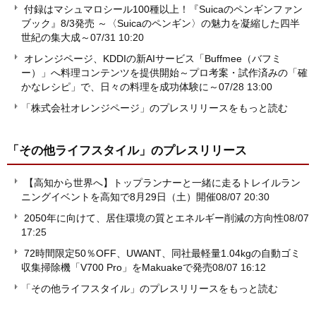
付録はマシュマロシール100種以上！『Suicaのペンギンファン
ブック』8/3発売 ～〈Suicaのペンギン〉の魅力を凝縮した四半
世紀の集大成～
07/31 10:20
オレンジページ、KDDIの新AIサービス「Buffmee（バフミ
ー）」へ料理コンテンツを提供開始～プロ考案・試作済みの「確
かなレシピ」で、日々の料理を成功体験に～
07/28 13:00
「株式会社オレンジページ」のプレスリリースをもっと読む
「その他ライフスタイル」
のプレスリリース
【高知から世界へ】トップランナーと一緒に走るトレイルラン
ニングイベントを高知で8月29日（土）開催
08/07 20:30
2050年に向けて、居住環境の質とエネルギー削減の方向性
08/07
17:25
72時間限定50％OFF、UWANT、同社最軽量1.04kgの自動ゴミ
収集掃除機「V700 Pro」をMakuakeで発売
08/07 16:12
「その他ライフスタイル」のプレスリリースをもっと読む