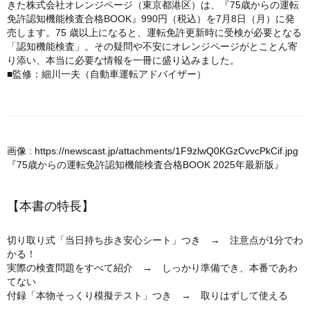
きた株式会社オレンジページ（東京都港区）は、『75歳からの運転
免許認知機能検査合格BOOK』990円（税込）を7月8日（月）に発
売します。75 歳以上になると、運転免許更新時に受検が必要となる
「認知機能検査」。その疑問や不安にオレンジページがとことん寄
り添い、本当に必要な情報を一冊に盛り込みました。
■監修：細川一夫（自動車運転アドバイザー）
画像 :
https://newscast.jp/attachments/1F9zlwQ0KGzCvvcPkCif.jpg
『75歳からの運転免許認知機能検査合格BOOK 2025年最新版』
【本書の特長】
切り取り式「当日持ち歩き安心シート」つき → 注意点が1分でわ
かる！
実際の検査問題をすべて紹介 → しっかり準備でき、本番であわ
てない
付録「本物そっくり模擬テスト」つき → 取りはずして使える