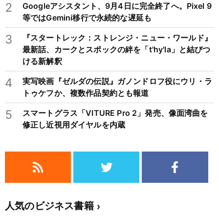
2
Googleアシスタント、9月4日に完全終了へ。Pixel 9
等ではGemini移行で永続的な遅延も
3
『スタートレック：ストレンジ・ニュー・ワールド』
最新話、カークとスポックの絆を「t'hy'la」と結びつ
ける新解釈
4
実写映画『ゼルダの伝説』ガノンドロフ役にウリ・ラ
トゥケフか、複数作品契約とも報道
5
スマートグラス「VITURE Pro 2」発売、像面湾曲を
修正し近視用ダイヤルを内蔵
人気のビジネス書籍