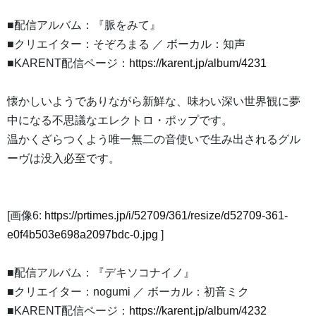
■配信アルバム：『脈をみて』
■クリエイター：そぞろまる ／ ボーカル：知声
■KARENT配信ページ：
https://karent.jp/album/4231
懐かしいようでありながら新鮮な、味わい深い世界観に夢
中になる不思議なエレクトロ・ポップです。
温かくざらつくよう唯一無二の音使いで生み出されるグル
ーヴは没入必至です。
[画像6:
https://prtimes.jp/i/52709/361/resize/d52709-361-
e0f4b503e698a2097bdc-0.jpg
]
■配信アルバム：『デキソコナイノ』
■クリエイター：nogumi ／ ボーカル：初音ミク
■KARENT配信ページ：
https://karent.jp/album/4232