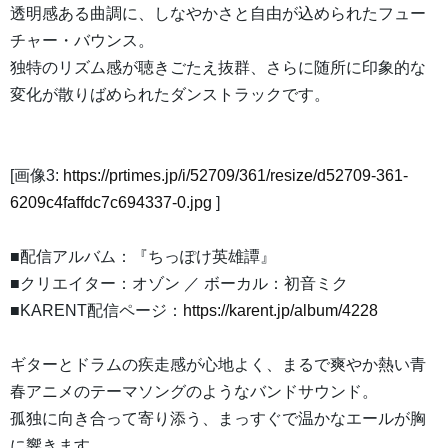
透明感ある曲調に、しなやかさと自由が込められたフュー
チャー・バウンス。
独特のリズム感が聴きごたえ抜群、さらに随所に印象的な
変化が散りばめられたダンストラックです。
[画像3:
https://prtimes.jp/i/52709/361/resize/d52709-361-
6209c4faffdc7c694337-0.jpg
]
■配信アルバム：『ちっぽけ英雄譚』
■クリエイター：オゾン ／ ボーカル：初音ミク
■KARENT配信ページ：
https://karent.jp/album/4228
ギターとドラムの疾走感が心地よく、まるで爽やか熱い青
春アニメのテーマソングのようなバンドサウンド。
孤独に向き合って寄り添う、まっすぐで温かなエールが胸
に響きます。