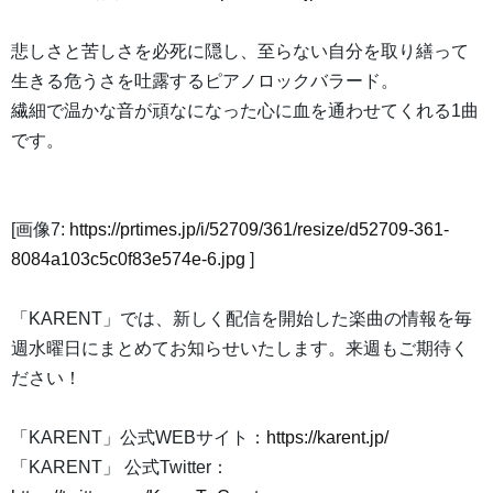
悲しさと苦しさを必死に隠し、至らない自分を取り繕って
生きる危うさを吐露するピアノロックバラード。
繊細で温かな音が頑なになった心に血を通わせてくれる1曲
です。
[画像7:
https://prtimes.jp/i/52709/361/resize/d52709-361-
8084a103c5c0f83e574e-6.jpg
]
「KARENT」では、新しく配信を開始した楽曲の情報を毎
週水曜日にまとめてお知らせいたします。来週もご期待く
ださい！
「KARENT」公式WEBサイト：
https://karent.jp/
「KARENT」 公式Twitter：