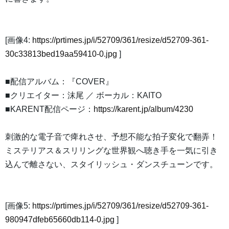
[画像4:
https://prtimes.jp/i/52709/361/resize/d52709-361-
30c33813bed19aa59410-0.jpg
]
■配信アルバム：『COVER』
■クリエイター：沫尾 ／ ボーカル：KAITO
■KARENT配信ページ：
https://karent.jp/album/4230
刺激的な電子音で痺れさせ、予想不能な拍子変化で翻弄！
ミステリアス＆スリリングな世界観へ聴き手を一気に引き
込んで離さない、スタイリッシュ・ダンスチューンです。
[画像5:
https://prtimes.jp/i/52709/361/resize/d52709-361-
980947dfeb65660db114-0.jpg
]