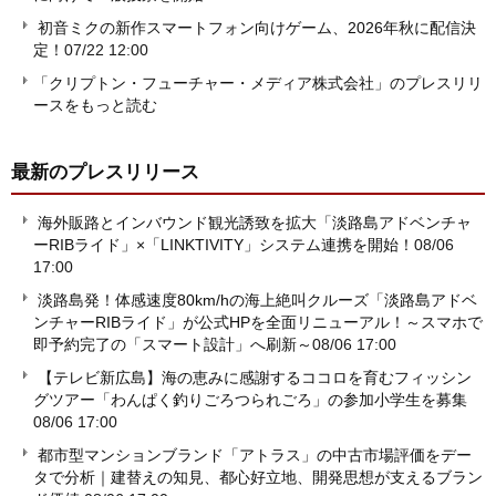
初音ミクの新作スマートフォン向けゲーム、2026年秋に配信決
定！
07/22 12:00
「クリプトン・フューチャー・メディア株式会社」のプレスリリ
ースをもっと読む
最新のプレスリリース
海外販路とインバウンド観光誘致を拡大「淡路島アドベンチャ
ーRIBライド」×「LINKTIVITY」システム連携を開始！
08/06
17:00
淡路島発！体感速度80km/hの海上絶叫クルーズ「淡路島アドベ
ンチャーRIBライド」が公式HPを全面リニューアル！～スマホで
即予約完了の「スマート設計」へ刷新～
08/06 17:00
【テレビ新広島】海の恵みに感謝するココロを育むフィッシン
グツアー「わんぱく釣りごろつられごろ」の参加小学生を募集
08/06 17:00
都市型マンションブランド「アトラス」の中古市場評価をデー
タで分析｜建替えの知見、都心好立地、開発思想が支えるブラン