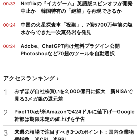
Netflixの『イカゲーム』英語版スピンオフが開発
00:33
中止か 韓国特有の「絶望」を再現できるか
中国の火星探査車「祝融」、7億5700万年前の塩
00:24
水からできた一次蒸発岩を発見
Adobe、ChatGPT向け無料プラグイン公開
00:24
Photoshopなど70超のツールを自動選択
アクセスランキング
1
みずほが自社株買いを2,000億円に拡大 新NISAで
見る3メガ銀の還元差
2
Pixel 10aが米Amazonで424ドルに値下げ―Google
幹部は期限未定の値上げを予告
3
来週の相場で注目すべき3つのポイント：国内企業物
価指数、米CPI、米PPI