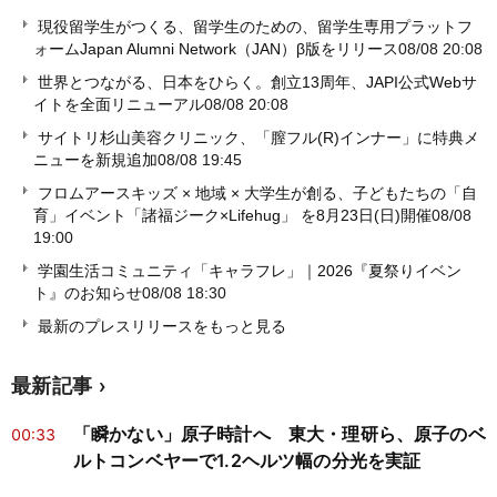
現役留学生がつくる、留学生のための、留学生専用プラットフ
ォームJapan Alumni Network（JAN）β版をリリース
08/08 20:08
世界とつながる、日本をひらく。創立13周年、JAPI公式Webサ
イトを全面リニューアル
08/08 20:08
サイトリ杉山美容クリニック、「膣フル(R)インナー」に特典メ
ニューを新規追加
08/08 19:45
フロムアースキッズ × 地域 × 大学生が創る、子どもたちの「自
育」イベント「諸福ジーク×Lifehug」 を8月23日(日)開催
08/08
19:00
学園生活コミュニティ「キャラフレ」｜2026『夏祭りイベン
ト』のお知らせ
08/08 18:30
最新のプレスリリースをもっと見る
最新記事
「瞬かない」原子時計へ 東大・理研ら、原子のベ
00:33
ルトコンベヤーで1.2ヘルツ幅の分光を実証