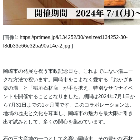
[画像1:
https://prtimes.jp/i/134252/30/resize/d134252-30-
f8db33e66e32ba90a14e-2.jpg
]
岡崎市の発展を祝う市政記念日を、これまでにない湯ニー
クな方法で祝います。岡崎市をこよなく愛する「おかざき
楽の湯」と「稲垣石材店」が手を携え、特別なサウナイベ
ントを開催することとなりました。期間は2024年7月1日か
ら7月31日までの1ヶ月間です。このコラボレーションは、
地域の歴史と文化を尊重し、岡崎市の魅力を最大限に引き
出す試みとして、多くの関心を集めています。
石の三大産地の一つとして名高い岡崎市。その豊かな石材