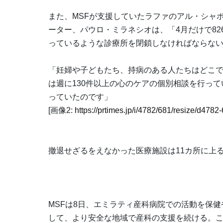
また、MSFが支援していたラファのアル・シャ
ーター、パウロ・ミラネシオは、「4月だけで82
っているような診療所を閉鎖しなければならな
「妊婦や子どもたち、持病のある人たちはどこで
は週に130件以上の心のケアの個別相談を行っ
っていたのです」
[画像2:
https://prtimes.jp/i/4782/681/resize/d47
撤退せざるをえなかった医療施設は11カ所に上
MSFは8日、エミラティ産科病院での活動を保
して、より安全な地域で産科の支援を続ける。こ