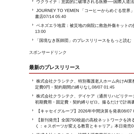
ウクライナ：意図的に破壊される医療──国際人道
JOURNEY TO YEMEN 「コーヒーからめぐる世
書店
07/14 05:40
ベネズエラ地震：被災地の病院に救急外傷キットの
13:00
「国境なき医師団」のプレスリリースをもっと読む
スポンサードリンク
最新のプレスリリース
株式会社クラシテク、特別養護老人ホーム向けAI業務
定費0円・契約期間の縛りなし
08/07 01:45
株式会社クラシテク、デイケア（通所リハビリテーショ
初期費用・固定費・契約縛りゼロ。撮るだけで計画書
【キャセイグループ】2026年中間決算を発表
08/07 
【新刊発売】全国750校超の高校ネットワークを誇るN
く：ｅスポーツが変える教育とキャリア』本日発売
0