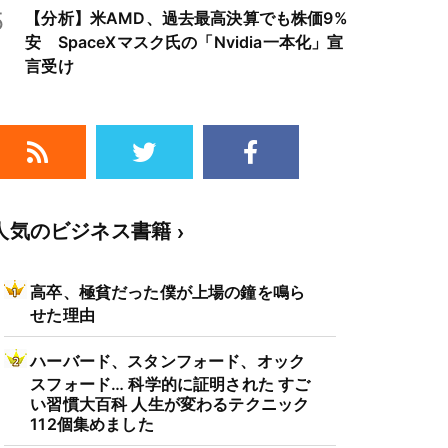
5
【分析】米AMD、過去最高決算でも株価9%
安 SpaceXマスク氏の「Nvidia一本化」宣
言受け
人気のビジネス書籍
高卒、極貧だった僕が上場の鐘を鳴ら
せた理由
ハーバード、スタンフォード、オック
スフォード… 科学的に証明された すご
い習慣大百科 人生が変わるテクニック
112個集めました