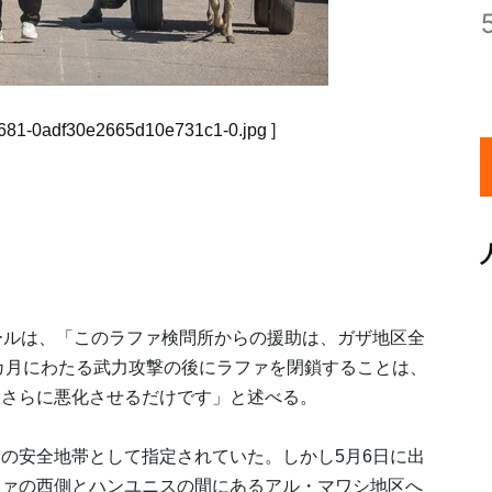
82-681-0adf30e2665d10e731c1-0.jpg
]
ールは、「このラファ検問所からの援助は、ガザ地区全
7カ月にわたる武力攻撃の後にラファを閉鎖することは、
をさらに悪化させるだけです」と述べる。
の安全地帯として指定されていた。しかし5月6日に出
ファの西側とハンユニスの間にあるアル・マワシ地区へ