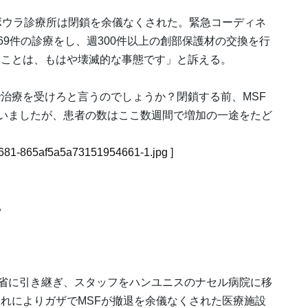
ボウラ診療所は閉鎖を余儀なくされた。緊急コーディネ
69件の診療をし、週300件以上の創部保護材の交換を行
いことは、もはや壊滅的な事態です」と訴える。
治療を受けろと言うのでしょうか？閉鎖する前、MSF
ていましたが、患者の数はここ数週間で増加の一途をたど
82-681-865af5a5a73151954661-1.jpg
]
る
健省に引き継ぎ、スタッフをハンユニスのナセル病院に移
れによりガザでMSFが撤退を余儀なくされた医療施設