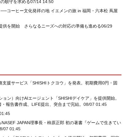
法の順守を求める
07/14 14:50
界」──コーヒー文化発祥の地 イエメンの旅 in 福岡・六本松 蔦屋
提供を開始 さらなるニーズへの対応の準備も進める
06/29
支援サービス「SHISHIトクヨウ」を発表。初期費用0円・固
ン）向けAIエージェント「SHISHIデイケア」を提供開始。
・報告書作成、LIFE提出、突合まで完結。
08/07 01:45
01:45
ASEF JAPAN理事長・柿原正郎 初の著書『ゲームで生きてい
8/07 01:45