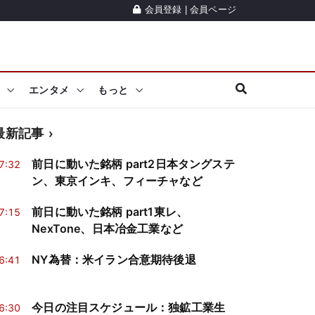
会員登録
|
会員ページ
エンタメ
もっと
最新記事
前日に動いた銘柄 part2日本タングステ
7:32
ン、東京インキ、フィーチャなど
前日に動いた銘柄 part1東レ、
7:15
NexTone、日本冶金工業など
NY為替：米イラン合意期待後退
6:41
今日の注目スケジュール：独鉱工業生
6:30