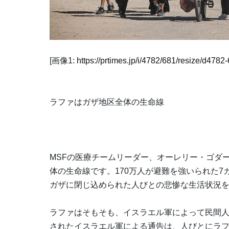
[画像1:
https://prtimes.jp/i/4782/681/resize/d47
ラファはガザ地区全体の生命線
MSFの医療チームリーダー、オーレリー・ゴダ
体の生命線です。170万人が避難を強いられた
ガザに閉じ込められた人びとの悲惨な生活状況
ラファはそもそも、イスラエル軍によって民間人
されたイスラエル軍による通告は、人びとにラ