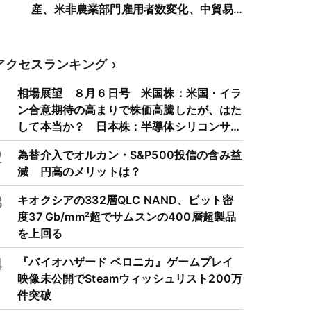
産、米非農業部門雇用者数変化、中貿易
収支など
アクセスランキング
1
相場展望 ８月６日号 米国株：米国・イラ
ン合意期待の高まりで株価高騰したが、はた
して本当か？ 日本株：半導体シリコンサイ
クルは3～4年周期で好・不況を繰り返すた
2
為替介入でオルカン・S&P500投信の含み益
め注意
減 円高のメリットは？
3
キオクシアの332層QLC NAND、ビット密
度37 Gb/mm²超でサムスンの400層超製品
を上回る
4
『バイオハザード ベロニカ』ゲームプレイ
映像未公開でSteamウィッシュリスト200万
件突破