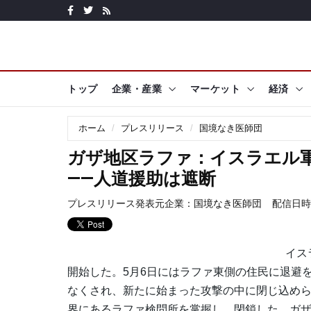
トップ
企業・産業
マーケット
経済
ホーム
プレスリリース
国境なき医師団
ガザ地区ラファ：イスラエル軍
――人道援助は遮断
プレスリリース発表元企業：
国境なき医師団
配信日時: 2
イス
開始した。5月6日にはラファ東側の住民に退避
なくされ、新たに始まった攻撃の中に閉じ込めら
界にあるラファ検問所を掌握し、閉鎖した。ガ