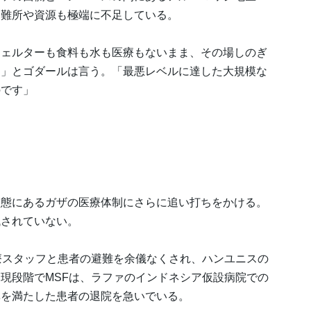
避難所や資源も極端に不足している。
シェルターも食料も水も医療もないまま、その場しのぎ
す」とゴダールは言う。「最悪レベルに達した大規模な
のです」
状態にあるガザの医療体制にさらに追い打ちをかける。
残されていない。
療スタッフと患者の避難を余儀なくされ、ハンユニスの
現段階でMSFは、ラファのインドネシア仮設病院での
準を満たした患者の退院を急いでいる。