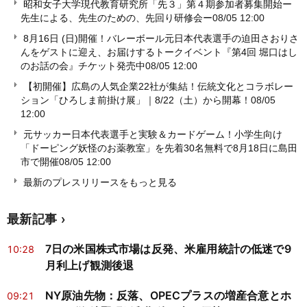
昭和女子大学現代教育研究所「先３」第４期参加者募集開始ー
先生による、先生のための、先回り研修会ー
08/05 12:00
8月16日 (日)開催！バレーボール元日本代表選手の迫田さおりさ
んをゲストに迎え、お届けするトークイベント『第4回 堀口はし
のお話の会』チケット発売中
08/05 12:00
【初開催】広島の人気企業22社が集結！伝統文化とコラボレー
ション「ひろしま前掛け展」｜8/22（土）から開幕！
08/05
12:00
元サッカー日本代表選手と実験＆カードゲーム！小学生向け
「ドーピング妖怪のお薬教室」を先着30名無料で8月18日に島田
市で開催
08/05 12:00
最新のプレスリリースをもっと見る
最新記事
7日の米国株式市場は反発、米雇用統計の低迷で9
10:28
月利上げ観測後退
NY原油先物：反落、OPECプラスの増産合意とホ
09:21