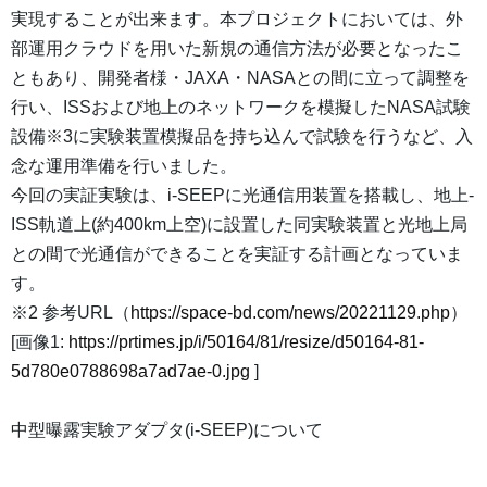
実現することが出来ます。本プロジェクトにおいては、外
部運用クラウドを用いた新規の通信方法が必要となったこ
ともあり、開発者様・JAXA・NASAとの間に立って調整を
行い、ISSおよび地上のネットワークを模擬したNASA試験
設備※3に実験装置模擬品を持ち込んで試験を行うなど、入
念な運用準備を行いました。
今回の実証実験は、i-SEEPに光通信用装置を搭載し、地上-
ISS軌道上(約400km上空)に設置した同実験装置と光地上局
との間で光通信ができることを実証する計画となっていま
す。
※2 参考URL（
https://space-bd.com/news/20221129.php
）
[画像1:
https://prtimes.jp/i/50164/81/resize/d50164-81-
5d780e0788698a7ad7ae-0.jpg
]
中型曝露実験アダプタ(i-SEEP)について