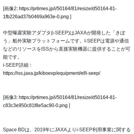
[画像2:
https://prtimes.jp/i/50164/81/resize/d50164-81-
1fb226ad37b0469a963e-0.png
]
中型曝露実験アダプタ(i-SEEP)はJAXAが開発した「きぼ
う」船外実験プラットフォームです。I-SEEPは電源や通信
などのリソースをISSから直接実験機器に提供することが可
能です。
i-SEEP詳細：
https://iss.jaxa.jp/kiboexp/equipment/ef/i-seep/
[画像3:
https://prtimes.jp/i/50164/81/resize/d50164-81-
c83c3e950c81f8e5ac90-0.png
]
Space BDは、2019年にJAXAよりi-SEEP利用事業に関する