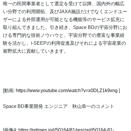
唯一の民間事業者として選定を受けて以降、国内外の幅広
い分野での利用開拓、及びJAXA施設だけでなくエンドユー
ザーによる外部運用が可能となる機能等のサービス拡充に
取り組んできました。引き続き、Space BDの宇宙分野にお
ける専門的な技術ノウハウと、宇宙分野での豊富な事業経
験を活かし、i-SEEPの利用促進及びそれによる宇宙産業の
裾野拡大に貢献していきます。
[動画:
https://www.youtube.com/watch?v=x0DLZ1k9xng
]
Space BD事業開発 エンジニア 秋山恭一のコメント
[画像4:
https://prtimes.jp/i/50164/81/resize/d50164-81-