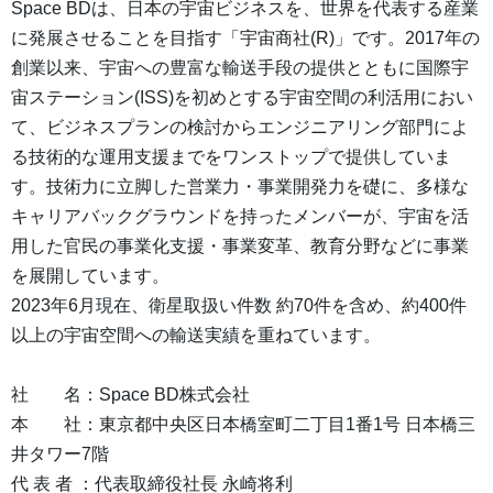
Space BDは、日本の宇宙ビジネスを、世界を代表する産業
に発展させることを目指す「宇宙商社(R)」です。2017年の
創業以来、宇宙への豊富な輸送手段の提供とともに国際宇
宙ステーション(ISS)を初めとする宇宙空間の利活用におい
て、ビジネスプランの検討からエンジニアリング部門によ
る技術的な運用支援までをワンストップで提供していま
す。技術力に立脚した営業力・事業開発力を礎に、多様な
キャリアバックグラウンドを持ったメンバーが、宇宙を活
用した官民の事業化支援・事業変革、教育分野などに事業
を展開しています。
2023年6月現在、衛星取扱い件数 約70件を含め、約400件
以上の宇宙空間への輸送実績を重ねています。
社 名：Space BD株式会社
本 社：東京都中央区日本橋室町二丁目1番1号 日本橋三
井タワー7階
代 表 者 ：代表取締役社長 永崎将利