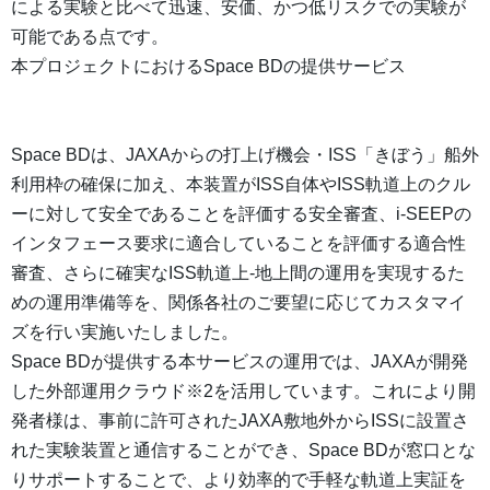
による実験と比べて迅速、安価、かつ低リスクでの実験が
可能である点です。
本プロジェクトにおけるSpace BDの提供サービス
Space BDは、JAXAからの打上げ機会・ISS「きぼう」船外
利用枠の確保に加え、本装置がISS自体やISS軌道上のクル
ーに対して安全であることを評価する安全審査、i-SEEPの
インタフェース要求に適合していることを評価する適合性
審査、さらに確実なISS軌道上-地上間の運用を実現するた
めの運用準備等を、関係各社のご要望に応じてカスタマイ
ズを行い実施いたしました。
Space BDが提供する本サービスの運用では、JAXAが開発
した外部運用クラウド※2を活用しています。これにより開
発者様は、事前に許可されたJAXA敷地外からISSに設置さ
れた実験装置と通信することができ、Space BDが窓口とな
りサポートすることで、より効率的で手軽な軌道上実証を