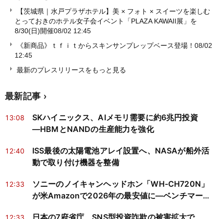
【茨城県｜水戸プラザホテル】美 × フォト × スイーツを楽しむ
とっておきのホテル女子会イベント「PLAZA KAWAII展」を
8/30(日)開催
08/02 12:45
《新商品》ｔｆｉｔからスキンサンプレップベース登場！
08/02
12:45
最新のプレスリリースをもっと見る
最新記事
SKハイニックス、AIメモリ需要に約6兆円投資
13:08
―HBMとNANDの生産能力を強化
ISS最後の太陽電池アレイ設置へ、NASAが船外活
12:40
動で取り付け機器を整備
ソニーのノイキャンヘッドホン「WH-CH720N」
12:33
が米Amazonで2026年の最安値に―ベンチマーク
が示す「買い」の条件とは
日本の7府省庁、SNS型投資詐欺の被害拡大で
12:33