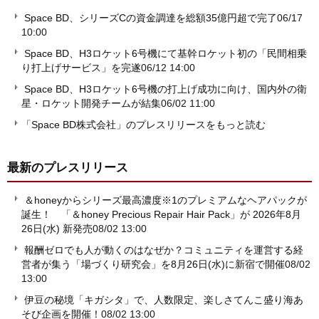
Space BD、シリーズCの資金調達を総額35億円超で完了
06/17
10:00
Space BD、H3ロケット6号機にて基幹ロケット初の「民間相乗
り打上げサービス」を完遂
06/12 14:00
Space BD、H3ロケット6号機の打上げ成功に向け、国内外の衛
星・ロケット開発チームが結集
06/02 11:00
「Space BD株式会社」のプレスリリースをもっと読む
最新のプレスリリース
＆honeyからシリーズ最高濃度※1のプレミアムなヘアパックが
誕生！ 「＆honey Precious Repair Hair Pack」が 2026年8月
26日(水) 新発売
08/02 13:00
報酬ゼロでも人が動くのはなぜか？コミュニティを運営する経
営者が集う「場づくり研究会」を8月26日(水)に新宿で開催
08/02
13:00
伊豆の秘境「キガシタ」で、人数限定、楽しさてんこ盛り海あ
そび企画を開催！
08/02 13:00