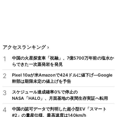
アクセスランキング
1
中国の火星探査車「祝融」、7億5700万年前の塩水か
らできた一次蒸発岩を発見
2
Pixel 10aが米Amazonで424ドルに値下げ―Google
幹部は期限未定の値上げを予告
3
スケジュール達成確率0%で停止の
NASA「HALO」、月面基地の夜間生存実証へ転用
4
中国の認可データで判明した超小型EV「スマート
#2」の量産仕様、最高速度は140km/h