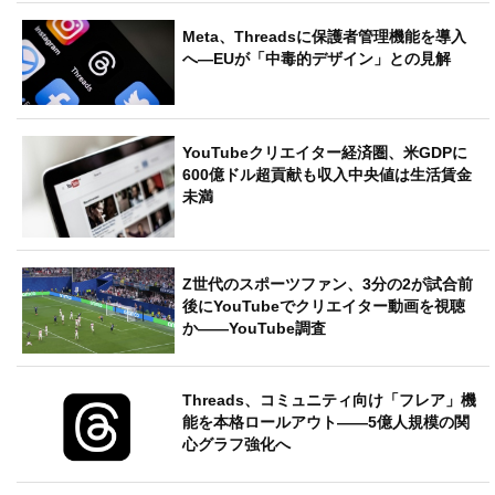
Meta、Threadsに保護者管理機能を導入
へ―EUが「中毒的デザイン」との見解
YouTubeクリエイター経済圏、米GDPに
600億ドル超貢献も収入中央値は生活賃金
未満
Z世代のスポーツファン、3分の2が試合前
後にYouTubeでクリエイター動画を視聴
か――YouTube調査
Threads、コミュニティ向け「フレア」機
能を本格ロールアウト――5億人規模の関
心グラフ強化へ