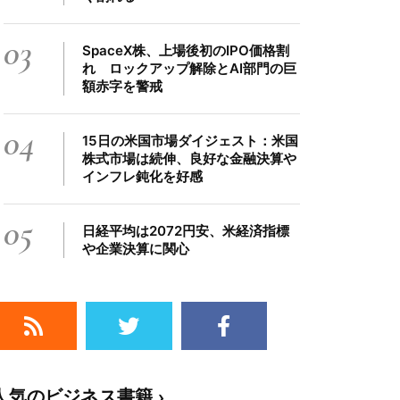
03
SpaceX株、上場後初のIPO価格割
れ ロックアップ解除とAI部門の巨
額赤字を警戒
04
15日の米国市場ダイジェスト：米国
株式市場は続伸、良好な金融決算や
インフレ鈍化を好感
05
日経平均は2072円安、米経済指標
や企業決算に関心
人気のビジネス書籍