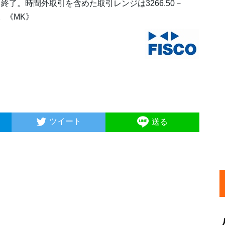
常取引終了。時間外取引を含めた取引レンジは3266.50－
。《MK》
ツイート
送る