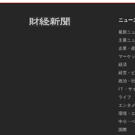
ニュー
最新ニ
主要ニ
企業・
マーケ
経済
経営・
政治・
IＴ・サ
ライフ
エンタ
環境・
中小・
国際