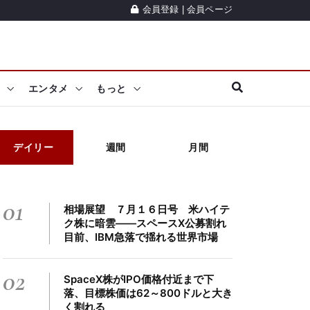
会員登録
|
会員ページ
エンタメ
もっと
デイリー
週間
月間
01
相場展望 ７月１６日号 米ハイテ
ク株に暗雲――スペースX公募割れ
目前、IBM急落で揺れる世界市場
02
SpaceX株がIPO価格付近まで下
落、目標株価は62～800ドルと大き
く割れる