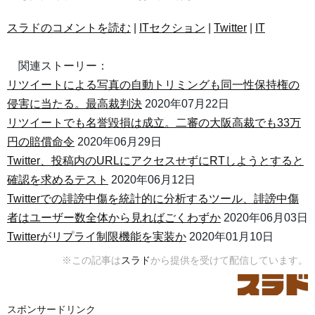
スラドのコメントを読む
|
ITセクション
|
Twitter
|
IT
関連ストーリー：
リツイートによる写真の自動トリミングも同一性保持権の
侵害に当たる。最高裁判決
2020年07月22日
リツイートでも名誉毀損は成立。二審の大阪高裁でも33万
円の賠償命令
2020年06月29日
Twitter、投稿内のURLにアクセスせずにRTしようとすると
確認を求めるテスト
2020年06月12日
Twitterでの誹謗中傷を統計的に分析するツール、誹謗中傷
者はユーザー数全体から見ればごくわずか
2020年06月03日
Twitterがリプライ制限機能を実装か
2020年01月10日
※この記事は
スラド
から提供を受けて配信しています。
スポンサードリンク