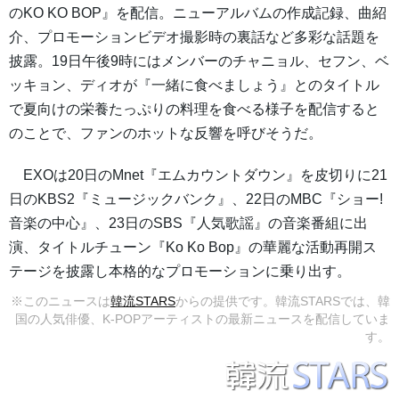
のKO KO BOP』を配信。ニューアルバムの作成記録、曲紹
介、プロモーションビデオ撮影時の裏話など多彩な話題を
披露。19日午後9時にはメンバーのチャニョル、セフン、ベ
ッキョン、ディオが『一緒に食べましょう』とのタイトル
で夏向けの栄養たっぷりの料理を食べる様子を配信すると
のことで、ファンのホットな反響を呼びそうだ。
EXOは20日のMnet『エムカウントダウン』を皮切りに21
日のKBS2『ミュージックバンク』、22日のMBC『ショー!
音楽の中心』、23日のSBS『人気歌謡』の音楽番組に出
演、タイトルチューン『Ko Ko Bop』の華麗な活動再開ス
テージを披露し本格的なプロモーションに乗り出す。
※このニュースは
韓流STARS
からの提供です。韓流STARSでは、韓
国の人気俳優、K-POPアーティストの最新ニュースを配信していま
す。