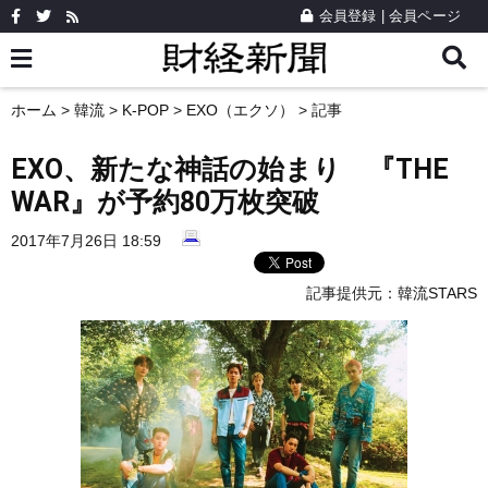
会員登録
|
会員ページ
ホーム
>
韓流
>
K-POP
>
EXO（エクソ）
> 記事
EXO、新たな神話の始まり 『THE
WAR』が予約80万枚突破
2017年7月26日 18:59
記事提供元：
韓流STARS