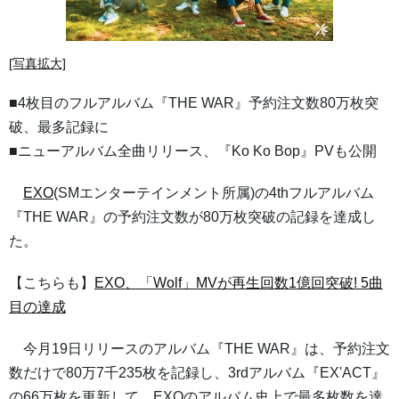
[写真拡大]
■4枚目のフルアルバム『THE WAR』予約注文数80万枚突
破、最多記録に
■ニューアルバム全曲リリース、『Ko Ko Bop』PVも公開
EXO
(SMエンターテインメント所属)の4thフルアルバム
『THE WAR』の予約注文数が80万枚突破の記録を達成し
た。
【こちらも】
EXO、「Wolf」MVが再生回数1億回突破! 5曲
目の達成
今月19日リリースのアルバム『THE WAR』は、予約注文
数だけで80万7千235枚を記録し、3rdアルバム『EX'ACT』
の66万枚を更新して、EXOのアルバム史上で最多枚数を達