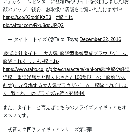
ア」がゲームセンターに登場!特設サイトを公開しました!お
顔のアップ、後姿、お取扱い店舗もご覧いただけます!⇒
https://t.co/93tod8KzB3
#艦これ
pic.twitter.com/Rxu8qeUPQ2
— タイトートイズ (@Taito_Toys)
December 22, 2016
株式会社タイトー
大人気! 艦隊型艦娘育成ブラウザゲーム!
艦隊これくしょん -艦これ-
https://www.taito.co.jp/prize/characters/kankore駆逐艦や軽巡
洋艦、重巡洋艦など擬人化された100隻以上の「艦娘(かん
むす)」が登場する大人気ブラウザゲーム「艦隊これくしょ
ん -艦これ-」のプライズが続々登場中!!
また、タイトーと言えばこちらのプライズフィギュアもオ
ススメです。
初音ミク四季フィギュアシリーズ第1弾!