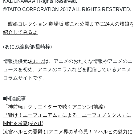
KADOKAWA All Rights Reserved.
©TAITO CORPORATION 2017 ALL RIGHTS RESERVED.
艦娘コレクション!劇場版 艦これ公開までに24人の艦娘を
紹介してみるよ
(あにぶ編集部/星崎梓)
情報提供元:
あにぶ
は、アニメのおたくな情報やアニメのニ
ュースを初め、アニメのコラムなどを配信しているアニメ
コラムサイトです。
■関連記事
「神前暁」クリエイターで聴くアニソン(前編)
『響け！ユーフォニアム』による「ユーフォノミクス」に
関する考察(その1)
涼宮ハルヒの憂鬱 はアニメ界の革命児！？ハルヒの魅力に