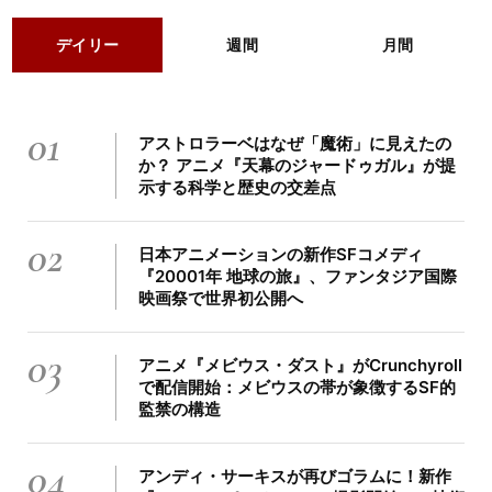
デイリー
週間
月間
01
アストロラーベはなぜ「魔術」に見えたの
か？ アニメ『天幕のジャードゥガル』が提
示する科学と歴史の交差点
02
日本アニメーションの新作SFコメディ
『20001年 地球の旅』、ファンタジア国際
映画祭で世界初公開へ
03
アニメ『メビウス・ダスト』がCrunchyroll
で配信開始：メビウスの帯が象徴するSF的
監禁の構造
04
アンディ・サーキスが再びゴラムに！新作