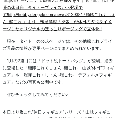
電撃ホビーウェブ 1 user
天ぷら蕎麦をすする『艦これ』夕
張の休日姿、タイトープライズから登場で
す!http://hobby.dengeki.com/news/312938/『艦隊これくしょ
ん -艦これ-』より、軽巡洋艦「夕張」が休日の夕張をイメ
ージしたオリジナルのほっこりポージングで立体化!!
現在、タイトーの公式ページでは、その他艦これプライ
ズ景品の情報が専用ページにてまとめられています。
1月の2週目には「ドット絵トートバッグ」が登場。過去
に登場した「艦隊これくしょん -艦これ- 山城”休日”フィギ
ュア」や「艦隊これくしょん -艦これ- デフォルメフィギ
ュア」などの写真も公開中です。
ぜひチェックしてみてください♪
本日より艦これ“休日フィギュア”シリーズ「山城フィギュ