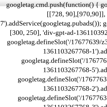
googletag.cmd.push(function() { g
[[728, 90],[970,90]]
7').addService(googletag.pubads()); 
[300, 250], 'div-gpt-ad-13611039
googletag.defineSlot('/17677639/
1361103267768-1').ad
googletag.defineSlot('/176776
1361103267768-5').ad
googletag.defineSlot('/1767763
1361103267768-2').ad
googletag.defineSlot('/1767763