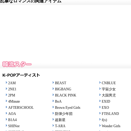
乱暴なロマンスの関連アイテム
2AM
BEAST
CNBLUE
2NE1
BIGBANG
宇宙少女
2PM
BLACK PINK
大国男児
4Minute
BoA
EXID
AFTERSCHOOL
Brown Eyed Girls
EXO
AOA
防弾少年団
FTISLAND
B1A4
超新星
f(x)
SHINee
T-ARA
Wonder Girls