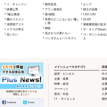
イ・チャンドン
都市征伐
ビッグ
綺麗な男
アラン使道伝
紳士の品格
7級公務員
第3病院
I DO I DO
隣のイケメン
世界のどこにもいない優し
Dr.JIN
い男
清潭洞アリス
屋根裏部屋の皇太
神医
ドラマの帝王
ザ・キング2Hearts
花ざかりの君たちへ
会いたい
コ・ボンシルおば
パンダさんとハリネズミ
え
メインニュースカテゴリ
注
経営・ビジネス
中
企業・産業
環
時事・経済
企
マーケット
企
低価格の記事広告サービスを
政治・社会
人
開始しました！
IＴ・サイエンス
国
Facebook
Twitter