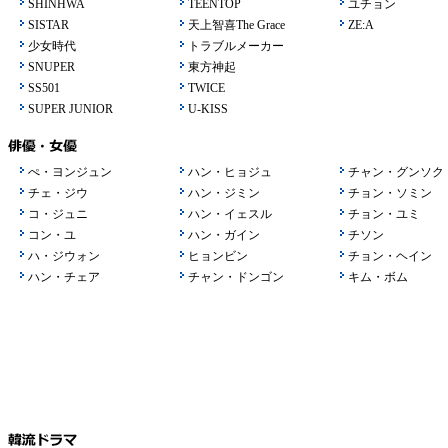
SHINHWA
TEENTOP
ユチョン
SISTAR
天上智喜The Grace
ZE:A
少女時代
トラブルメーカー
SNUPER
東方神起
SS501
TWICE
SUPER JUNIOR
U-KISS
ぺ・ヨンジュン
ハン・ヒョジュ
チャン・グンソク
チェ・ジウ
ハン・ジミン
チョン・ソミン
コ・ジュニ
ハン・イェスル
チョン・ユミ
コン・ユ
ハン・ガイン
チソン
ハ・ジウォン
ヒョンビン
チョン・ヘイン
ハン・チェア
チャン・ドンゴン
キム・ボム