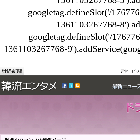
1361103267768-3').ad
googletag.defineSlot('/176776
1361103267768-8').ad
googletag.defineSlot('/1767
1361103267768-9').addService(googl
経営・ビジ