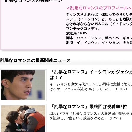
乱暴なロマンスの特集ページ
＜乱暴なロマンスのプロフィール＞
チャンスさえあれば一発殴ってやりたい
ンジェ（イ・シヨン）と、もっとも危険
なければならない男ムヨル（イ・ドンウ
マンチックコメディ。
放送局：KBS
脚本：パク・ヨンソン、演出：ペ・ギョ
出演：イ・ドンウク、イ・シヨン、少女
乱暴なロマンスの最新関連ニュース
『乱暴なロマンス』イ・シヨンかジェシ
は！？
イ・シヨンと少女時代ジェシカが同時に危機に陥り
けるか、ファンの関心が高まっている。
（02/27）
『乱暴なロマンス』最終回は視聴率2位
KBS2ドラマ『乱暴なロマンス』の最終回が視聴率（
を記録し、2位という成績を収めた。
（02/25）