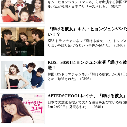
キム・ヒョンジュン（マンネ）らが出演する韓国K
ルバムが韓国と日本でリリースされる。
（03/07）
『輝ける彼女』キム・ヒョンジュンVSパ
い！？
KBS ドラマチャンネル『輝ける彼女』で、トップ
り合いを繰り広げるという事件が起きた。
（03/03）
KBS、SS501ヒョンジュン主演『輝け
送！
韓国KBSドラマチャンネル『輝ける彼女』が3月1日
とめて放送された。
（03/03）
AFTERSCHOOLレイナ、『輝ける彼女』
日本での放送も控えて大きな注目を浴びている韓国K
Part.2が29日に発売された。
（03/01）