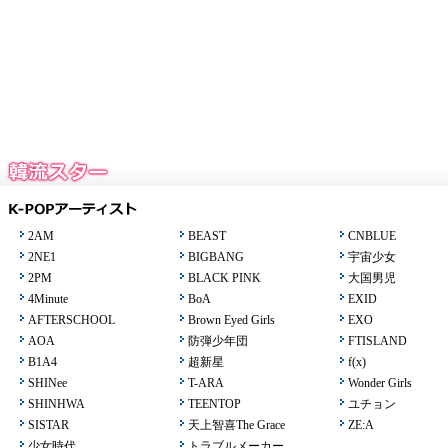
2AM
BEAST
CNBLUE
2NE1
BIGBANG
宇宙少女
2PM
BLACK PINK
大国男児
4Minute
BoA
EXID
AFTERSCHOOL
Brown Eyed Girls
EXO
AOA
防弾少年団
FTISLAND
B1A4
超新星
f(x)
SHINee
T-ARA
Wonder Girls
SHINHWA
TEENTOP
ユチョン
SISTAR
天上智喜The Grace
ZE:A
少女時代
トラブルメーカー