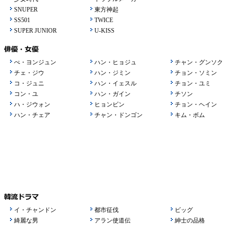
SNUPER
東方神起
SS501
TWICE
SUPER JUNIOR
U-KISS
ぺ・ヨンジュン
ハン・ヒョジュ
チャン・グンソク
チェ・ジウ
ハン・ジミン
チョン・ソミン
コ・ジュニ
ハン・イェスル
チョン・ユミ
コン・ユ
ハン・ガイン
チソン
ハ・ジウォン
ヒョンビン
チョン・ヘイン
ハン・チェア
チャン・ドンゴン
キム・ボム
イ・チャンドン
都市征伐
ビッグ
綺麗な男
アラン使道伝
紳士の品格