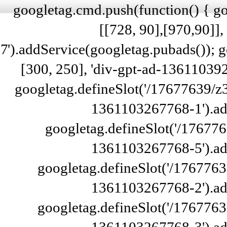
googletag.cmd.push(function() { g
[[728, 90],[970,90]]
7').addService(googletag.pubads()); 
[300, 250], 'div-gpt-ad-13611039
googletag.defineSlot('/17677639/
1361103267768-1').ad
googletag.defineSlot('/176776
1361103267768-5').ad
googletag.defineSlot('/1767763
1361103267768-2').ad
googletag.defineSlot('/1767763