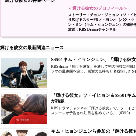
輝ける彼女の特集ページ
＜輝ける彼女のプロフィール＞
ストーリー：チョン・ジヒョン（ソ・イ
り広げるスターPDノ・ヨンオ（パク・ク
ン・ミン（キム・ヒョンジュン）の物語
放送：KBS Dramaチャンネル
輝ける彼女の最新関連ニュース
SS501キム・ヒョンジュン、『輝ける彼
KBS drama『輝ける彼女』を通して初の演技に挑戦
ラマの最終回を迎え、感謝の気持ちと名残惜しさを
『輝ける彼女』ソ・イヒョン＆SS501キ
が話題
KBSドラマチャンネル『輝ける彼女』で、ソ・イヒョ
スシーンが予告され注目を集めている。
（03/10）
キム・ヒョンジュンら参加の『輝ける彼女