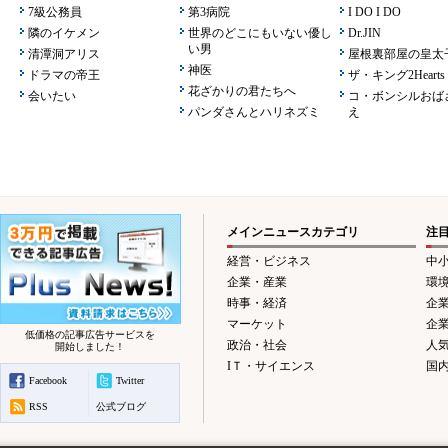
7級公務員
第3病院
I DO I DO
隣のイケメン
世界のどこにもいない優し
Dr.JIN
い男
清潭洞アリス
屋根裏部屋の皇太
神医
ドラマの帝王
ザ・キング2Hearts
花ざかりの君たちへ
会いたい
コ・ボンシルおば
パンダさんとハリネズミ
え
メインニュースカテゴリ
注
経営・ビジネス
中
企業・産業
環
時事・経済
企
マーケット
企
低価格の記事広告サービスを
政治・社会
人
開始しました！
IＴ・サイエンス
国
Facebook
Twitter
RSS
公式ブログ