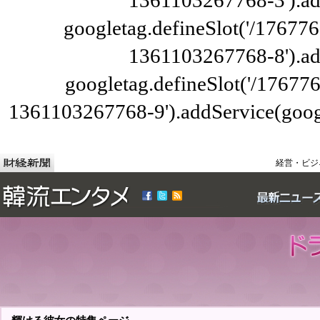
1361103267768-3').ad
googletag.defineSlot('/176776
1361103267768-8').ad
googletag.defineSlot('/1767
1361103267768-9').addService(googl
経営・ビジ