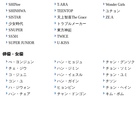
SHINee
T-ARA
Wonder Girls
SHINHWA
TEENTOP
ユチョン
SISTAR
天上智喜The Grace
ZE:A
少女時代
トラブルメーカー
SNUPER
東方神起
SS501
TWICE
SUPER JUNIOR
U-KISS
ぺ・ヨンジュン
ハン・ヒョジュ
チャン・グンソク
チェ・ジウ
ハン・ジミン
チョン・ソミン
コ・ジュニ
ハン・イェスル
チョン・ユミ
コン・ユ
ハン・ガイン
チソン
ハ・ジウォン
ヒョンビン
チョン・ヘイン
ハン・チェア
チャン・ドンゴン
キム・ボム