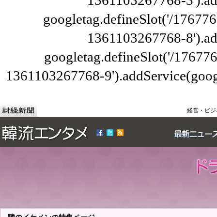
1361103267768-3').ad
googletag.defineSlot('/176776
1361103267768-8').ad
googletag.defineSlot('/1767
1361103267768-9').addService(googl
経営・ビジ