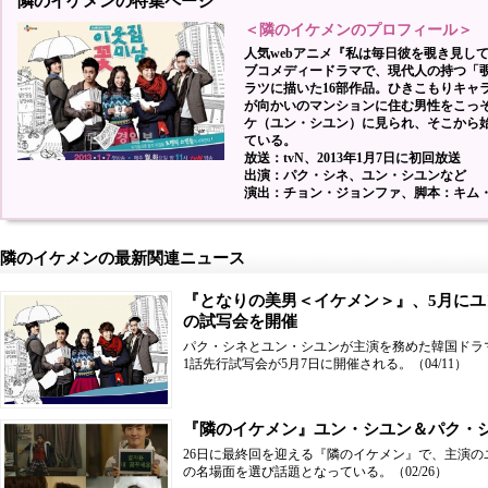
隣のイケメンの特集ページ
＜隣のイケメンのプロフィール＞
人気webアニメ『私は毎日彼を覗き見し
ブコメディードラマで、現代人の持つ「
ラツに描いた16部作品。ひきこもりキャ
が向かいのマンションに住む男性をこっ
ケ（ユン・シユン）に見られ、そこから
ている。
放送：tvN、2013年1月7日に初回放送
出演：パク・シネ、ユン・シユンなど
演出：チョン・ジョンファ、脚本：キム
隣のイケメンの最新関連ニュース
『となりの美男＜イケメン＞』、5月に
の試写会を開催
パク・シネとユン・シユンが主演を務めた韓国ドラ
1話先行試写会が5月7日に開催される。
（04/11）
『隣のイケメン』ユン・シユン＆パク・
26日に最終回を迎える『隣のイケメン』で、主演
の名場面を選び話題となっている。
（02/26）