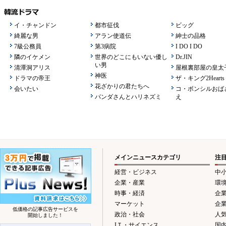
イ・チャンドン
都市征伐
ビッグ
綺麗な男
アラン使道伝
紳士の品格
7級公務員
第3病院
I DO I DO
隣のイケメン
世界のどこにもいない優し
Dr.JIN
い男
清潭洞アリス
屋根裏部屋の皇太
神医
ドラマの帝王
ザ・キング2Hearts
花ざかりの君たちへ
会いたい
コ・ボンシルおば
パンダさんとハリネズミ
え
メインニュースカテゴリ
注
経営・ビジネス
中
企業・産業
環
時事・経済
企
マーケット
企
低価格の記事広告サービスを
政治・社会
人
開始しました！
IＴ・サイエンス
国