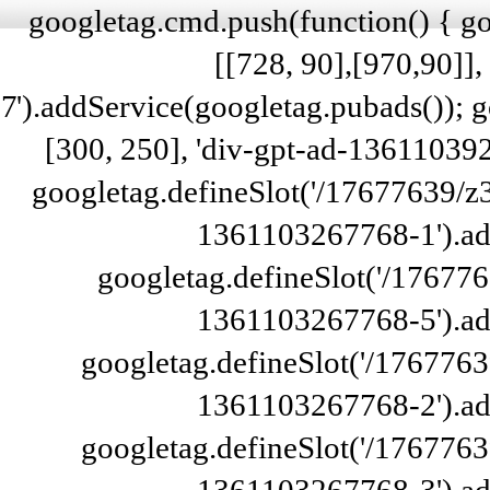
googletag.cmd.push(function() { g
[[728, 90],[970,90]]
7').addService(googletag.pubads()); 
[300, 250], 'div-gpt-ad-13611039
googletag.defineSlot('/17677639/
1361103267768-1').ad
googletag.defineSlot('/176776
1361103267768-5').ad
googletag.defineSlot('/1767763
1361103267768-2').ad
googletag.defineSlot('/1767763