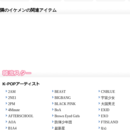
隣のイケメンの関連アイテム
2AM
BEAST
CNBLUE
2NE1
BIGBANG
宇宙少女
2PM
BLACK PINK
大国男児
4Minute
BoA
EXID
AFTERSCHOOL
Brown Eyed Girls
EXO
AOA
防弾少年団
FTISLAND
B1A4
超新星
f(x)