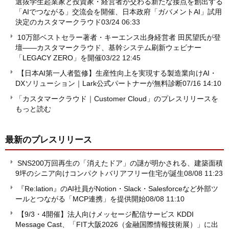
選抜学生起業家と投資家・経営者が交わる新たな接点を創出する
「AIでつながる」交流会を開催、日本政府「ガバメントAI」試用
決定のカスタマークラウド
03/24 06:33
10万部ベストセラー著者・キーエンス出身経営者 田尻望氏が登
壇――カスタマークラウド、基幹システム刷新ウェビナー
「LEGACY ZERO」を開催
03/22 12:45
【日本AI第一人者監修】生産性向上を実現する製造業向けAI・
DXソリューション｜Lark公式パートナーが無料診断
07/16 14:10
「カスタマークラウド｜Customer Cloud」のプレスリリースを
もっと読む
最新のプレスリリース
SNS200万回再生の「消えたドア」の謎が明かされる、建築面積
9坪のシニア向けコンパクトバリアフリー住宅が誕生
08/08 11:23
『Re:lation』のAI社員がNotion・Slack・Salesforceなど外部ツ
ールとつながる「MCP連携」を提供開始
08/08 11:10
【9/3・4開催】法人向けメッセージ配信サービス KDDI
Message Cast、「FIT大阪2026（金融国際情報技術展）」に出