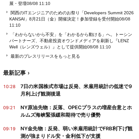
展・登壇
08/08 11:10
関西のITエンジニアのためのお祭り「Developers Summit 2026
KANSAI」8月21日（金）開催決定！参加登録を受付開始
08/08
11:10
「わからないから不安」を「わかるから動ける」へ。トーシン
パートナーズ、不動産投資オウンドメディアを刷新し『LENZ
Well（レンズウェル）』として提供開始
08/08 11:10
最新のプレスリリースをもっと見る
最新記事
7日の米国株式市場は反発、米雇用統計の低迷で9
10:28
月利上げ観測後退
NY原油先物：反落、OPECプラスの増産合意とホ
09:21
ルムズ海峡緊張緩和期待で売り優勢
NY金先物：反発、弱い米雇用統計でFRB利下げ観
09:19
測が強まりドル安・金利低下が支援