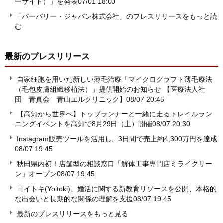
ーサイド）」を発表
07/01 18:00
「バーバリー・ジャパン株式会社」のプレスリリースをもっと読
む
最新のプレスリリース
自家細胞を用いた新しい薄毛治療「マイクログラフト薄毛療法
（毛包皮膚組織移植法）」提供開始のお知らせ 【医療法人社
団 青真会 青山エルクリニック】
08/07 20:45
【高知から世界へ】トップランナーと一緒に走るトレイルラン
ニングイベントを高知で8月29日（土）開催
08/07 20:30
Instagram販売ツールを活用し、3日間で売上約4,300万円を達成
08/07 19:45
秋田県内初！店舗型の相談窓口「解体工事専門店ミライクリー
ン」オープン
08/07 19:45
ヨイトキ(Yoitoki)、婚活に関する新教育リソースを公開、本格的
な出会いと長期的な関係の理解を支援
08/07 19:45
最新のプレスリリースをもっと見る