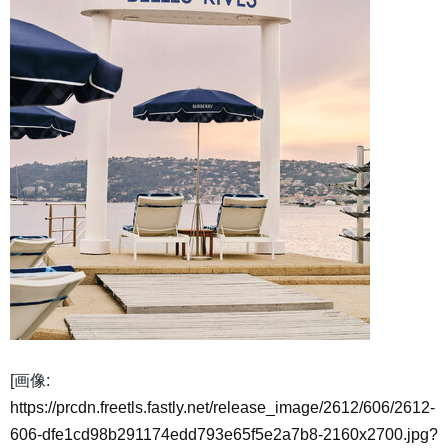
[画像:
https://prcdn.freetls.fastly.net/release_image/2612/606/2612-
606-dfe1cd98b291174edd793e65f5e2a7b8-2160x2700.jpg?