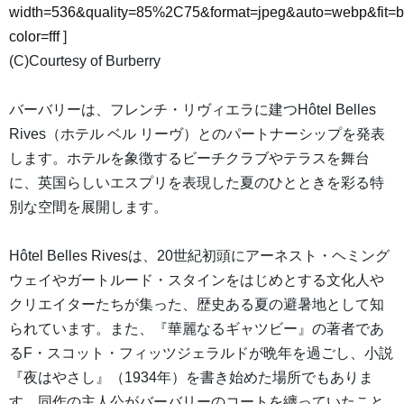
width=536&quality=85%2C75&format=jpeg&auto=webp&fit=
color=fff
]
(C)Courtesy of Burberry
バーバリーは、フレンチ・リヴィエラに建つHôtel Belles
Rives（ホテル ベル リーヴ）とのパートナーシップを発表
します。ホテルを象徴するビーチクラブやテラスを舞台
に、英国らしいエスプリを表現した夏のひとときを彩る特
別な空間を展開します。
Hôtel Belles Rivesは、20世紀初頭にアーネスト・ヘミング
ウェイやガートルード・スタインをはじめとする文化人や
クリエイターたちが集った、歴史ある夏の避暑地として知
られています。また、『華麗なるギャツビー』の著者であ
るF・スコット・フィッツジェラルドが晩年を過ごし、小説
『夜はやさし』（1934年）を書き始めた場所でもありま
す。同作の主人公がバーバリーのコートを纏っていたこと