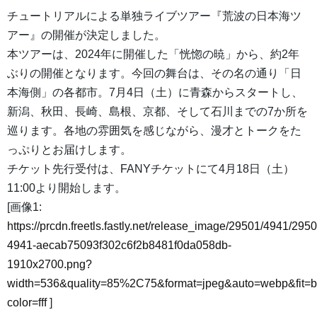
チュートリアルによる単独ライブツアー『荒波の日本海ツ
アー』の開催が決定しました。
本ツアーは、2024年に開催した「恍惚の暁」から、約2年
ぶりの開催となります。今回の舞台は、その名の通り「日
本海側」の各都市。7月4日（土）に青森からスタートし、
新潟、秋田、長崎、島根、京都、そして石川までの7か所を
巡ります。各地の雰囲気を感じながら、漫才とトークをた
っぷりとお届けします。
チケット先行受付は、FANYチケットにて4月18日（土）
11:00より開始します。
[画像1:
https://prcdn.freetls.fastly.net/release_image/29501/4941/2950
4941-aecab75093f302c6f2b8481f0da058db-
1910x2700.png?
width=536&quality=85%2C75&format=jpeg&auto=webp&fit=
color=fff
]