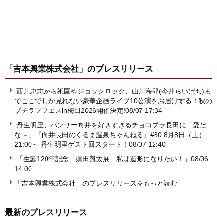
「吉本興業株式会社」
のプレスリリース
西川忠志から祇園やジョックロック、山川海郎(今井らいぱち)ま
でここでしか見れない豪華企画ライブ10公演をお届けする！秋の
プチラフフェスin梅田2026開催決定!
08/07 17:34
丹生明里、パンサー向井を好きすぎるチョコプラ長田に「愛だ
な～」『向井長田のくるま温泉ちゃんねる』#80 8月8日（土）
21:00～ 丹生明里ゲスト回スタート！
08/07 12:40
「生誕120年記念 須田剋太展 私は造形になりたい！」
08/06
14:00
「吉本興業株式会社」のプレスリリースをもっと読む
最新のプレスリリース