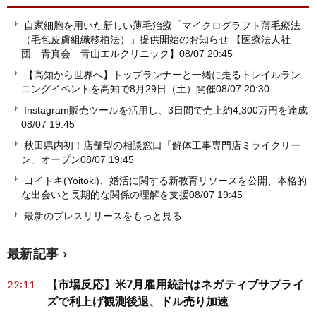
自家細胞を用いた新しい薄毛治療「マイクログラフト薄毛療法
（毛包皮膚組織移植法）」提供開始のお知らせ 【医療法人社
団 青真会 青山エルクリニック】
08/07 20:45
【高知から世界へ】トップランナーと一緒に走るトレイルラン
ニングイベントを高知で8月29日（土）開催
08/07 20:30
Instagram販売ツールを活用し、3日間で売上約4,300万円を達成
08/07 19:45
秋田県内初！店舗型の相談窓口「解体工事専門店ミライクリー
ン」オープン
08/07 19:45
ヨイトキ(Yoitoki)、婚活に関する新教育リソースを公開、本格的
な出会いと長期的な関係の理解を支援
08/07 19:45
最新のプレスリリースをもっと見る
最新記事
【市場反応】米7月雇用統計はネガティブサプライ
22:11
ズで利上げ観測後退、ドル売り加速