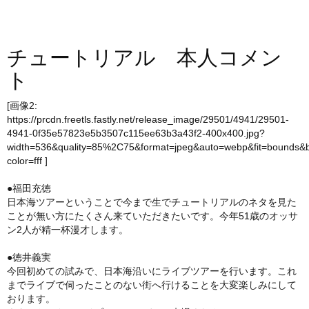
チュートリアル 本人コメン
ト
[画像2:
https://prcdn.freetls.fastly.net/release_image/29501/4941/29501-
4941-0f35e57823e5b3507c115ee63b3a43f2-400x400.jpg?
width=536&quality=85%2C75&format=jpeg&auto=webp&fit=bounds&
color=fff
]
●福田充徳
日本海ツアーということで今まで生でチュートリアルのネタを見た
ことが無い方にたくさん来ていただきたいです。今年51歳のオッサ
ン2人が精一杯漫才します。
●徳井義実
今回初めての試みで、日本海沿いにライブツアーを行います。これ
までライブで伺ったことのない街へ行けることを大変楽しみにして
おります。