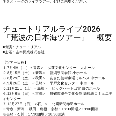
ネタとトークのライブツアー、ぜひご来場ください。
チュートリアルライブ2026
『荒波の日本海ツアー』 概要
■出演：チュートリアル
■主催：吉本興業株式会社
【ツアー日程】
１.7月4日（土）＜青森＞ 弘前文化センター 大ホール
２.8月15日（土）＜新潟＞ 新潟県民会館 小ホール
３.8月29日（土）＜秋田＞ あきた芸術劇場ミルハス 中ホール
４.9月26日（土）＜長崎＞ 平戸文化センター 中ホール
５.11月21日（土）＜島根＞ ビッグハート出雲 白のホール
６.12月6日（日）＜京都＞ 舞鶴市総合文化会館 舞鶴東コミュニテ
ィセンター
７.12月27日（日）＜石川＞ 北國新聞赤羽ホール
※青森・新潟 ・秋田・島根・京都：18:00開場／19:00開演
※長崎・石川：17:30開場／18:30開演