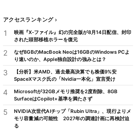
アクセスランキング
1
映画『X-ファイル』幻の完全版が8月14日配信、封印
された頭部移植ホラーを復元
2
なぜ8GBのMacBook Neoは16GBのWindows PCよ
り速いのか、Apple独自設計の強みとは？
3
【分析】米AMD、過去最高決算でも株価9%安
SpaceXマスク氏の「Nvidia一本化」宣言受け
4
Microsoftが32GBメモリ推奨を2度削除、8GB
SurfaceはCopilot+基準を満たさず
5
NVIDIA次世代AIチップ「Rubin Ultra」、現行よりメ
モリ容量減の可能性 2027年の調達計画に再検討迫
る