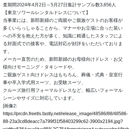
査期間2024年4月2日～5月27日集計サンプル数3,656人
【東京ソワールレンタルドレスについて】
当事業には、新郎新婦のご両親やご親族ゲストのお客様が
多くいらっしゃることから、マナーやお立場に合った装い
への不安を抱えた方が多く、知識に精通したスタッフによ
る対面式での接客や、電話対応が好評をいただいておりま
す。
メーカー直営のため、新郎新婦のお母様向けドレス・お父
様向けモーニング・タキシードや、
ご親族ゲスト向けドレスはもちろん、葬儀・式典・皇室行
事や卒入学式用スーツ、お受験スーツ、
クルーズ旅行用フォーマルドレスなど、幅広いフォーマル
シーンやサイズに対応しています。
[画像2:
https://prcdn.freetls.fastly.net/release_image/48586/88/48586-
88-23a3cd8deacc7a799f31f58403299c62-3900x2194.jpg?