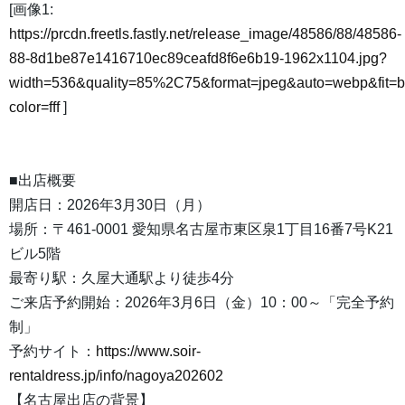
[画像1:
https://prcdn.freetls.fastly.net/release_image/48586/88/48586-
88-8d1be87e1416710ec89ceafd8f6e6b19-1962x1104.jpg?
width=536&quality=85%2C75&format=jpeg&auto=webp&fit=
color=fff
]
■出店概要
開店日：2026年3月30日（月）
場所：〒461-0001 愛知県名古屋市東区泉1丁目16番7号K21
ビル5階
最寄り駅：久屋大通駅より徒歩4分
ご来店予約開始：2026年3月6日（金）10：00～「完全予約
制」
予約サイト：
https://www.soir-
rentaldress.jp/info/nagoya202602
【名古屋出店の背景】