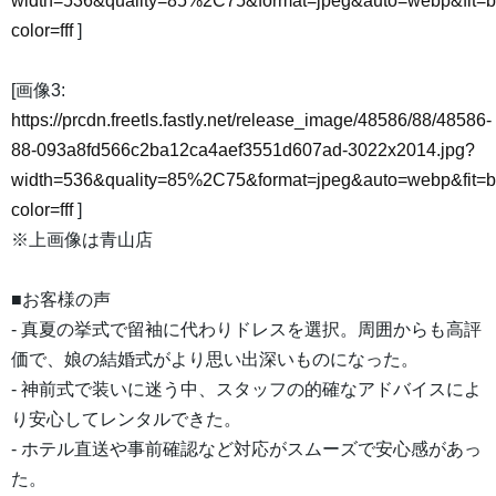
width=536&quality=85%2C75&format=jpeg&auto=webp&fit=
color=fff
]
[画像3:
https://prcdn.freetls.fastly.net/release_image/48586/88/48586-
88-093a8fd566c2ba12ca4aef3551d607ad-3022x2014.jpg?
width=536&quality=85%2C75&format=jpeg&auto=webp&fit=
color=fff
]
※上画像は青山店
■お客様の声
- 真夏の挙式で留袖に代わりドレスを選択。周囲からも高評
価で、娘の結婚式がより思い出深いものになった。
- 神前式で装いに迷う中、スタッフの的確なアドバイスによ
り安心してレンタルできた。
- ホテル直送や事前確認など対応がスムーズで安心感があっ
た。