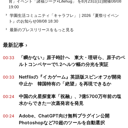
育」イベント「諸福ジーク×Lifehug」 を8月23日(日)開催
08/08
19:00
学園生活コミュニティ「キャラフレ」｜2026『夏祭りイベン
ト』のお知らせ
08/08 18:30
最新のプレスリリースをもっと見る
最新記事
「瞬かない」原子時計へ 東大・理研ら、原子のベ
00:33
ルトコンベヤーで1.2ヘルツ幅の分光を実証
Netflixの『イカゲーム』英語版スピンオフが開発
00:33
中止か 韓国特有の「絶望」を再現できるか
中国の火星探査車「祝融」、7億5700万年前の塩
00:24
水からできた一次蒸発岩を発見
Adobe、ChatGPT向け無料プラグイン公開
00:24
Photoshopなど70超のツールを自動選択