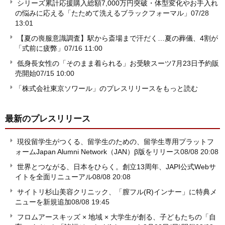
シリーズ累計応援購入総額7,000万円突破・体型変化やお手入れ
の悩みに応える「たためて洗えるブラックフォーマル」
07/28
13:01
【夏の喪服意識調査】駅から斎場まで汗だく…夏の葬儀、4割が
「式前に疲弊」
07/16 11:00
低身長女性の「そのまま着られる」お受験スーツ7月23日予約販
売開始
07/15 10:00
「株式会社東京ソワール」のプレスリリースをもっと読む
最新のプレスリリース
現役留学生がつくる、留学生のための、留学生専用プラットフ
ォームJapan Alumni Network（JAN）β版をリリース
08/08 20:08
世界とつながる、日本をひらく。創立13周年、JAPI公式Webサ
イトを全面リニューアル
08/08 20:08
サイトリ杉山美容クリニック、「膣フル(R)インナー」に特典メ
ニューを新規追加
08/08 19:45
フロムアースキッズ × 地域 × 大学生が創る、子どもたちの「自