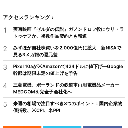
アクセスランキング
1
実写映画『ゼルダの伝説』ガノンドロフ役にウリ・ラ
トゥケフか、複数作品契約とも報道
2
みずほが自社株買いを2,000億円に拡大 新NISAで
見る3メガ銀の還元差
3
Pixel 10aが米Amazonで424ドルに値下げ―Google
幹部は期限未定の値上げを予告
4
三菱電機、ポーランドの鉄道車両用電機品メーカー
MEDCOMを完全子会社化へ
5
来週の相場で注目すべき3つのポイント：国内企業物
価指数、米CPI、米PPI