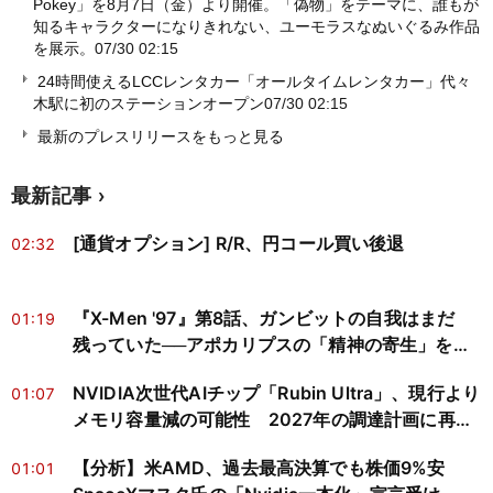
Pokey」を8月7日（金）より開催。「偽物」をテーマに、誰もが
知るキャラクターになりきれない、ユーモラスなぬいぐるみ作品
を展示。
07/30 02:15
24時間使えるLCCレンタカー「オールタイムレンタカー」代々
木駅に初のステーションオープン
07/30 02:15
最新のプレスリリースをもっと見る
最新記事
[通貨オプション] R/R、円コール買い後退
02:32
『X-Men '97』第8話、ガンビットの自我はまだ
01:19
残っていた──アポカリプスの「精神の寄生」を神
経科学と心の哲学で読み解く
NVIDIA次世代AIチップ「Rubin Ultra」、現行より
01:07
メモリ容量減の可能性 2027年の調達計画に再検
討迫る
【分析】米AMD、過去最高決算でも株価9%安
01:01