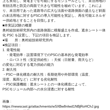
上も実現し、発電までを可能にするモジュールとして、未活用地の
有効活用と防災の両面で大きな可能性を秘めています。これによ
り、未活用であった道路等の広大な法面や道路側面の盛土など斜面
の未活用地に対するPSCの導入可能性を実証し、再生可能エネルギ
ー供給地とすることを目指します。
■本実証試験の概要
奥村組技術研究所内の道路側面に模擬盛土を作成。遮水シート一体
化 PSC を設置し、下記の項目を検証します。
●場 所：奥村組技術研究所内
●検証項目：
1. 発電性能
・発電効率：設置環境下でのPSCの基本的な発電効率
・ロバスト性（安定供給性）：天候（日射量、雨天など）
の変化に対応する電力供給の能力
2. 耐久性
・PSC一体化構造の耐久性：長期使用や外部環境（温度、
湿度、風雨など）に対する劣化耐性
・PSC保護機能：遮水シートとの一体化構造によって、
PSCモジュール内部への水分浸透に対する耐性
画像 :
https://newscast.jp/attachments/wSXBw8nlwd1NBjRoHChJ.jpg