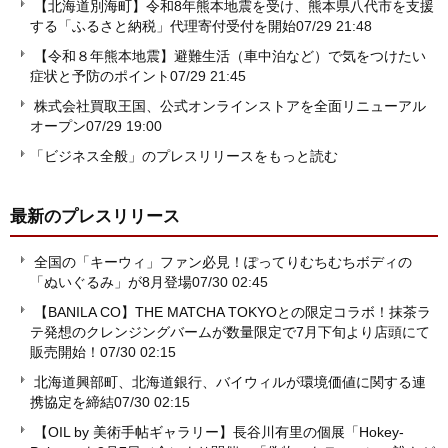
【北海道別海町】令和8年熊本地震を受け、熊本県八代市を支援
する「ふるさと納税」代理寄付受付を開始
07/29 21:48
【令和８年熊本地震】避難生活（車中泊など）で気をつけたい
症状と予防のポイント
07/29 21:45
株式会社買取王国、公式オンラインストアを全面リニューアル
オープン
07/29 19:00
「ビジネス全般」のプレスリリースをもっと読む
最新のプレスリリース
全国の「キーウィ」ファン必見！ぽってりむちむちボディの
「ぬいぐるみ」が8月登場
07/30 02:45
【BANILA CO】THE MATCHA TOKYOとの限定コラボ！抹茶ラ
テ発想のクレンジングバームが数量限定で7月下旬より店頭にて
販売開始！
07/30 02:15
北海道興部町、北海道銀行、バイウィルが環境価値に関する連
携協定を締結
07/30 02:15
【OIL by 美術手帖ギャラリー】長谷川有里の個展「Hokey-