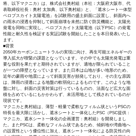
将、以下マクニカ）は、株式会社奥村組（本社：大阪府大阪市、代
表取締役社長：奥村 太加典、以下奥村組）と、「遮水シート一体型
ペロブスカイト太陽電池」を試験用の盛土斜面に設置し、斜面内へ
の雨水の浸透を抑制して斜面崩壊を未然に防ぐ防災機能と、太陽光
発電を同時に実現し、ペロブスカイト太陽電池（以下PSC）の発電
性能と耐久性を検証する実証試験を開始したことを本日発表いたし
ます。
■背景
2050年カーボンニュートラルの実現に向け、再生可能エネルギーの
導入拡大が喫緊の課題となっています。その中でも太陽光発電は重
要な役割を果たすと期待されていますが、適地が限られていること
が一つの障壁となっています。また日本は山地が多い地形のため、
近年の豪雨や地震によって斜面災害が頻発しており、その主な原因
は、降雨の浸透による地盤の軟弱化によるものです。このような地
盤に対し、斜面の災害対策は行っているものの、法面など広大な面
積を占めているにもかかわらず、未活用地として残されているのが
現状です。
マクニカと奥村組は、薄型・軽量で柔軟なフィルム状というPSCの
特長を最大限に活かし、遮水シートと一体化したPSC（PSC提供：
マクニカ、遮水シート一体化の企画運営：奥村組）を開発しまし
た。またPSCは、柔軟なフィルム状であるため、傾斜地や湾曲地へ
の設置性という優位性に加え、遮水シート一体化による防災性の向