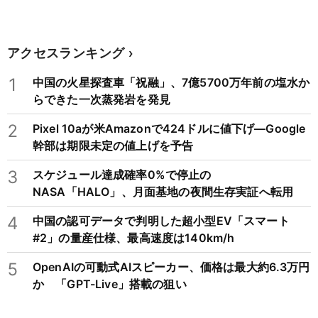
アクセスランキング
1
中国の火星探査車「祝融」、7億5700万年前の塩水か
らできた一次蒸発岩を発見
2
Pixel 10aが米Amazonで424ドルに値下げ―Google
幹部は期限未定の値上げを予告
3
スケジュール達成確率0%で停止の
NASA「HALO」、月面基地の夜間生存実証へ転用
4
中国の認可データで判明した超小型EV「スマート
#2」の量産仕様、最高速度は140km/h
5
OpenAIの可動式AIスピーカー、価格は最大約6.3万円
か 「GPT-Live」搭載の狙い