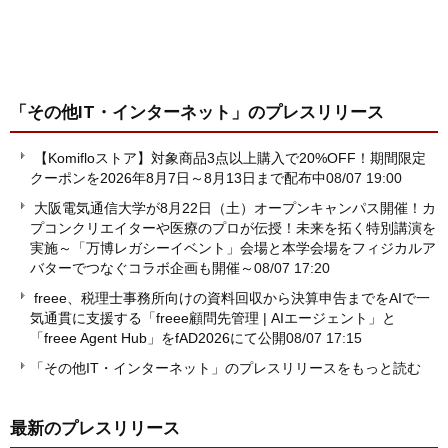
「その他IT・インターネット」
のプレスリリース
【Komifloストア】対象商品3点以上購入で20%OFF！期間限定
クーポンを2026年8月7日～8月13日まで配布中
08/07 19:00
大阪電気通信大学が8月22日（土）オープンキャンパス開催！カ
プコンクリエイターや医療のプロが伝授！未来を拓く特別講演を
実施～「万博レガシーイベント」会場と本学会場をフィジカルア
バターでつなぐコラボ企画も開催～
08/07 17:20
freee、税理士事務所向けの資料回収から決算申告までをAIで一
気通貫に支援する「freee顧問先管理 | AIエージェント」と
「freee Agent Hub」をfAD2026にて公開
08/07 17:15
「その他IT・インターネット」のプレスリリースをもっと読む
最新のプレスリリース