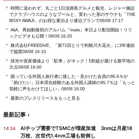
時間に追われず、丸ごと1日淡路島グルメと観光、レジャー施設
でクラブハウスのようなプールと、変わった形のサウナも「THE
BOXY AWAJI」のお得な素泊まり連泊プランで
08/08 17:17
AliA、再始動後初のアルバム『mate』本日より配信開始！リリ
ックビデオも公開！
08/08 16:20
株式会社FREEDiVE、「第71回とりで利根川大花火」に3年連続
で協賛
08/08 16:10
採光や資産価値より「駐車」がネック！5割超が避ける旗竿地の
欠点
08/08 16:00
困っている外国人旅行者に接した・見かけた会員の95.6％が
「助けたい」日本滞在経験のある外国人講師の95.7％は「もっと
気軽に声をかけてほしい」
08/08 16:00
最新のプレスリリースをもっと見る
最新記事
AIチップ需要でTSMCが増産加速 3nmは月産18
14:34
万枚、次世代1.4nm工場も前倒し