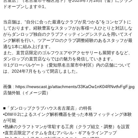
古屋店」（名古屋市千種区池下）を2025年7月18日（金）にグラン
ドオープンします※1。
当店舗は、“自分に合った最適なクラブが見つかる”をコンセプトに
しております。経験豊富なスタッフがお客様一人ひとりと対話しな
がらダンロップ独自のクラブフィッティングシステムを用いてスイ
ング解析を行い、ツアープロのクラブ調整経験のあるスタッフが最
適な1本に組み上げます。
また、直営店限定のゴルフウエアやアクセサリーも展開するなど、
ダンロップの直営店ならではの魅力を発信していきます。
※1グローバルゲート（愛知県名古屋市中村区）内の店舗について
は、2024年7月をもって閉店しました。
画像 :
https://newscast.jp/attachments/33KaOw1nK04RNvtfvFgF.jpg
店舗外観（イメージ図）
■「ダンロップクラブハウス名古屋店」の特長
•DIW※2によるスイング解析機器を使った本格フィッティング体験
が可能
•熟練のクラフトマンが常駐する工房（クラブ組立・調整）を設置
•直営店限定アイテムを含むアパレル・ギアをラインアップ