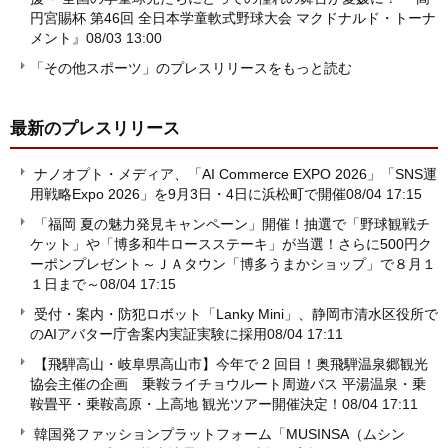
円宮賜杯 第46回 全日本学童軟式野球大会 マクドナルド・トーナ
メント』
08/03 13:00
「その他スポーツ」のプレスリリースをもっと読む
最新のプレスリリース
ナノオプト・メディア、「AI Commerce EXPO 2026」「SNS運
用戦略Expo 2026」を9月3日・4日に浜松町で開催
08/04 17:15
「福岡 夏の魅力発見キャンペーン」開催！抽選で「野球観戦チ
ケット」や「博多和牛ロースステーキ」が当選！さらに500円ク
ーポンプレゼント～ＪＡタウン「博多うまかショップ」で８月１
１日まで～
08/04 17:15
受付・案内・防犯ロボット「Lanky Mini」、静岡市清水区役所で
のAIアバター庁舎案内実証実験に採用
08/04 17:11
【飛騨高山・岐阜県高山市】今年で 2 回目！奥飛騨温泉郷観光
協会主催の企画 乗鞍ライチョウルート周遊バス 平湯温泉・乗
鞍畳平・乗鞍高原・上高地 観光ツアー開催決定！
08/04 17:11
韓国発ファッションプラットフォーム「MUSINSA（ムシン