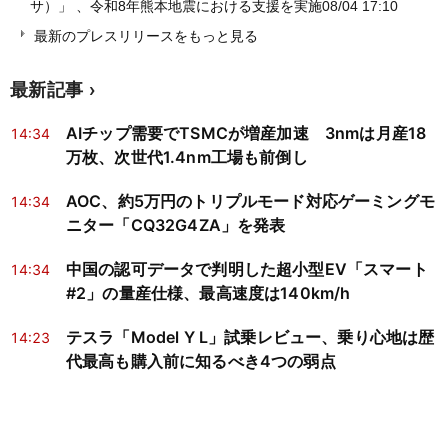
サ）」 、令和8年熊本地震における支援を実施
08/04 17:10
最新のプレスリリースをもっと見る
最新記事
AIチップ需要でTSMCが増産加速 3nmは月産18
14:34
万枚、次世代1.4nm工場も前倒し
AOC、約5万円のトリプルモード対応ゲーミングモ
14:34
ニター「CQ32G4ZA」を発表
中国の認可データで判明した超小型EV「スマート
14:34
#2」の量産仕様、最高速度は140km/h
テスラ「Model Y L」試乗レビュー、乗り心地は歴
14:23
代最高も購入前に知るべき4つの弱点