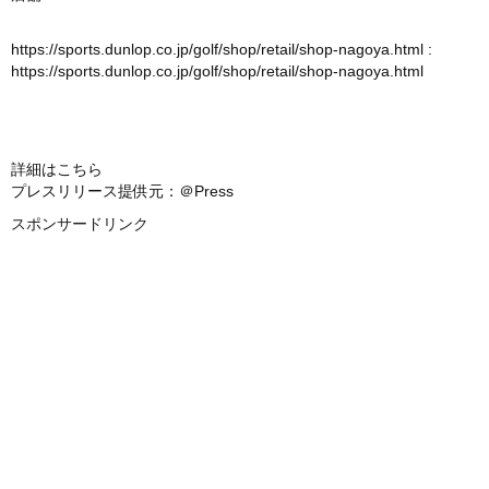
https://sports.dunlop.co.jp/golf/shop/retail/shop-nagoya.html
:
https://sports.dunlop.co.jp/golf/shop/retail/shop-nagoya.html
詳細はこちら
プレスリリース提供元：＠Press
スポンサードリンク