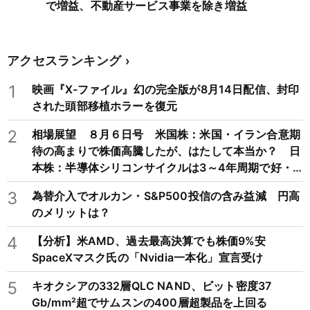
で増益、不動産サービス事業を除き増益
アクセスランキング
1
映画『X-ファイル』幻の完全版が8月14日配信、封印
された頭部移植ホラーを復元
2
相場展望 ８月６日号 米国株：米国・イラン合意期
待の高まりで株価高騰したが、はたして本当か？ 日
本株：半導体シリコンサイクルは3～4年周期で好・
不況を繰り返すため注意
3
為替介入でオルカン・S&P500投信の含み益減 円高
のメリットは？
4
【分析】米AMD、過去最高決算でも株価9%安
SpaceXマスク氏の「Nvidia一本化」宣言受け
5
キオクシアの332層QLC NAND、ビット密度37
Gb/mm²超でサムスンの400層超製品を上回る