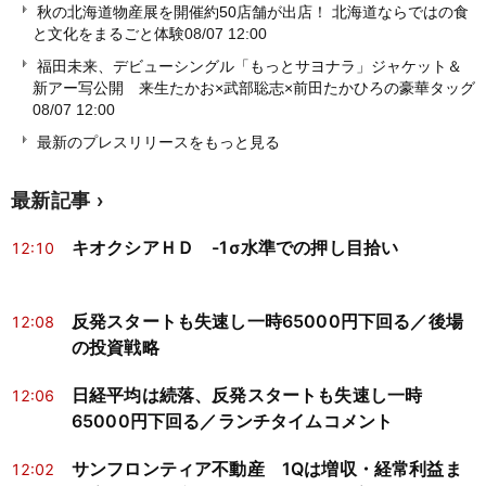
秋の北海道物産展を開催約50店舗が出店！ 北海道ならではの食
と文化をまるごと体験
08/07 12:00
福田未来、デビューシングル「もっとサヨナラ」ジャケット＆
新アー写公開 来生たかお×武部聡志×前田たかひろの豪華タッグ
08/07 12:00
最新のプレスリリースをもっと見る
最新記事
キオクシアＨＤ -1σ水準での押し目拾い
12:10
反発スタートも失速し一時65000円下回る／後場
12:08
の投資戦略
日経平均は続落、反発スタートも失速し一時
12:06
65000円下回る／ランチタイムコメント
サンフロンティア不動産 1Qは増収・経常利益ま
12:02