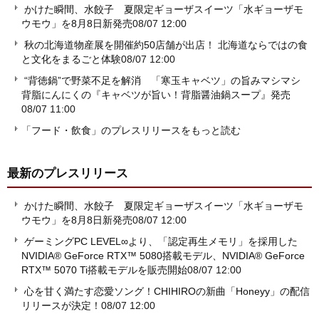
かけた瞬間、水餃子 夏限定ギョーザスイーツ「水ギョーザモ
ウモウ」を8月8日新発売
08/07 12:00
秋の北海道物産展を開催約50店舗が出店！ 北海道ならではの食
と文化をまるごと体験
08/07 12:00
“背徳鍋”で野菜不足を解消 「寒玉キャベツ」の旨みマシマシ
背脂にんにくの『キャベツが旨い！背脂醤油鍋スープ』発売
08/07 11:00
「フード・飲食」のプレスリリースをもっと読む
最新のプレスリリース
かけた瞬間、水餃子 夏限定ギョーザスイーツ「水ギョーザモ
ウモウ」を8月8日新発売
08/07 12:00
ゲーミングPC LEVEL∞より、「認定再生メモリ」を採用した
NVIDIA® GeForce RTX™ 5080搭載モデル、NVIDIA® GeForce
RTX™ 5070 Ti搭載モデルを販売開始
08/07 12:00
心を甘く満たす恋愛ソング！CHIHIROの新曲「Honeyy」の配信
リリースが決定！
08/07 12:00