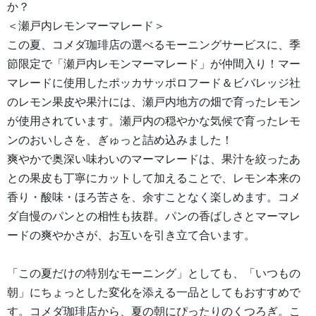
か？
＜瀬戸内レモンマーマレード＞
この夏、コメダ珈琲店の選べるモーニングサービスに、季
節限定で「瀬戸内レモンマーマレード」が仲間入り！マー
マレードに使用したポッカサッポロフード＆ビバレッジ社
のレモン果皮や果汁には、瀬戸内地方の畑で育ったレモン
が使用されています。瀬戸内の穏やかな気候で育ったレモ
ンのおいしさを、ぎゅっと詰め込みました！
爽やかで奥深い味わいのマーマレードは、果汁を絞ったあ
との果皮も丁寧にカットして加えることで、レモン本来の
香り・酸味・ほろ苦さを、余すことなく楽しめます。コメ
ダ自慢のパンとの相性も抜群。パンの香ばしさとマーマレ
ードの爽やかさが、お互いを引き立て合います。
「この夏だけの特別なモーニング」としても、「いつもの
朝」にちょっとした変化を添える一品としてもおすすめで
す。コメダ珈琲店から、夏の朝にぴったりのくつろぎ。こ