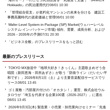
海外オーナーのニセコ民泊投資を一気通貫で支援｜『JANKEN
Hokkaido』の民泊運用代行
08/01 10:30
「管理組合収支」が老朽化マンションの未来を分ける 建設工
事費高騰時代の資産価値と管理
08/01 10:00
Wafer-Level System-in-Package (SiP) Market(ウェハーレベル
システム-イン-パッケージ市場) 傾向、需要、成長分析、および
2026－2035年の予測
07/31 20:30
「ビジネス全般」のプレスリリースをもっと読む
最新のプレスリリース
TOKYO MX放送中『地球大好き！きっくん』主題歌まめぞう合
唱団（新田恵海・田所あずさ）が歌う「防衛ライン（だいたい平
和です）」2026年8月1日（土）より主要音楽配信サービスでリ
リース
08/01 13:45
ゴミ屋敷・汚部屋片付けの「オカタシ！」運営、株式会社ウル
タロウが「埼玉を代表する企業100選（2026-2027）」に選出
08/01 13:45
2026年9月3日(木) 製造業・小売業・卸売業向けセミナー「先進