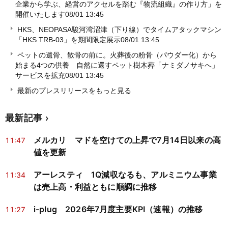
企業から学ぶ、経営のアクセルを踏む『物流組織』の作り方」を
開催いたします
08/01 13:45
HKS、NEOPASA駿河湾沼津（下り線）でタイムアタックマシン
「HKS TRB-03」を期間限定展示
08/01 13:45
ペットの遺骨、散骨の前に。火葬後の粉骨（パウダー化）から
始まる4つの供養 自然に還すペット樹木葬「ナミダノサキへ」
サービスを拡充
08/01 13:45
最新のプレスリリースをもっと見る
最新記事
メルカリ マドを空けての上昇で7月14日以来の高
11:47
値を更新
アーレスティ 1Q減収なるも、アルミニウム事業
11:34
は売上高・利益ともに順調に推移
i-plug 2026年7月度主要KPI（速報）の推移
11:27