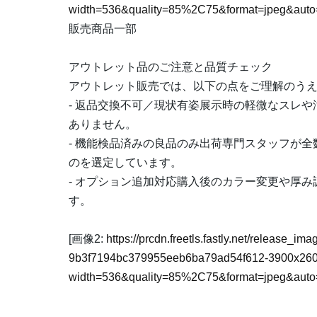
width=536&quality=85%2C75&format=jpeg&auto=
販売商品一部
アウトレット品のご注意と品質チェック
アウトレット販売では、以下の点をご理解のう
- 返品交換不可／現状有姿展示時の軽微なスレ
ありません。
- 機能検品済みの良品のみ出荷専門スタッフが
のを選定しています。
- オプション追加対応購入後のカラー変更や厚
す。
[画像2:
https://prcdn.freetls.fastly.net/release_i
9b3f7194bc379955eeb6ba79ad54f612-3900x260
width=536&quality=85%2C75&format=jpeg&auto=