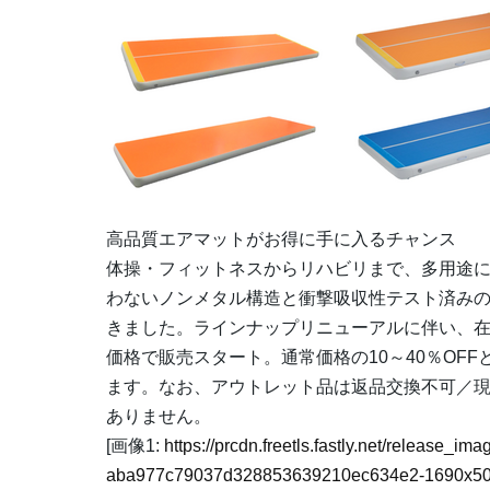
高品質エアマットがお得に手に入るチャンス
体操・フィットネスからリハビリまで、多用途
わないノンメタル構造と衝撃吸収性テスト済み
きました。ラインナップリニューアルに伴い、
価格で販売スタート。通常価格の10～40％OF
ます。なお、アウトレット品は返品交換不可／
ありません。
[画像1:
https://prcdn.freetls.fastly.net/release_i
aba977c79037d328853639210ec634e2-1690x50