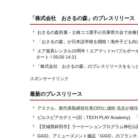
「株式会社 おさるの森」
のプレスリリース
おさるの森所属・土橋ココ選手が兵庫県大会で全種
「おさるの森」が日本語学校を開校！海外子ども向け
エア遊具レンタル10周年！エアマット×バブルボ
タート！
05/26 14:21
「株式会社 おさるの森」のプレスリリースをもっ
スポンサードリンク
最新のプレスリリース
アスクル、新代表取締役社長CEOに成松 岳志が就
ビルスピアカデミー(旧：TECH PLAY Acade
【茨城県鉾田市】ラーケーションプログラム神社仏
GiGO、アミューズメント施設「GiGO」のフラン