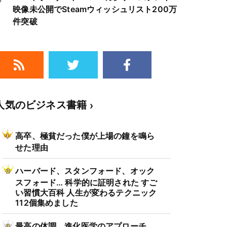
映像未公開でSteamウィッシュリスト200万
件突破
人気のビジネス書籍
高卒、極貧だった僕が上場の鐘を鳴ら
せた理由
ハーバード、スタンフォード、オック
スフォード… 科学的に証明された すご
い習慣大百科 人生が変わるテクニック
112個集めました
最高の体調 進化医学のアプローチ