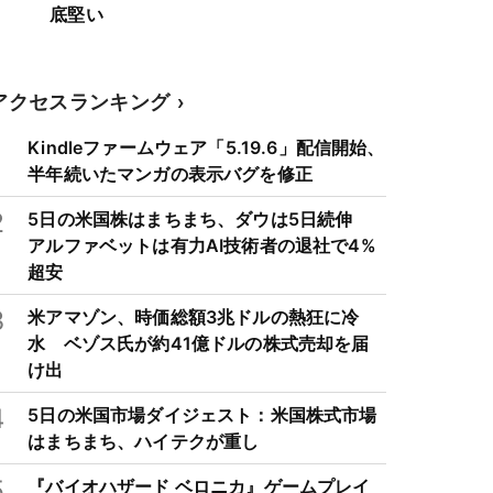
底堅い
アクセスランキング
1
Kindleファームウェア「5.19.6」配信開始、
半年続いたマンガの表示バグを修正
2
5日の米国株はまちまち、ダウは5日続伸
アルファベットは有力AI技術者の退社で4%
超安
3
米アマゾン、時価総額3兆ドルの熱狂に冷
水 ベゾス氏が約41億ドルの株式売却を届
け出
4
5日の米国市場ダイジェスト：米国株式市場
はまちまち、ハイテクが重し
5
『バイオハザード ベロニカ』ゲームプレイ