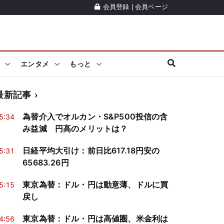
会員登録
|
会員ページ
エンタメ
もっと
最新記事
為替介入でオルカン・S&P500投信の含
5:34
み益減 円高のメリットは？
日経平均大引け：前日比617.18円安の
5:31
65683.26円
東京為替：ドル・円は動意薄、ドルに買
5:15
戻し
東京為替：ドル・円は高値圏、米金利は
4:56