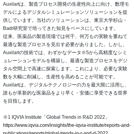
Auxilartは、製造プロセス開発の生産性向上に向け、数理モ
デルによるデジタルシミュレーションソリューションを提
供しています。当社のソリューションは、東京大学杉山・
Badr研究室で培ってきた知見をベースにしています。
従来、医薬品の製造現場では何千、何万もの実験を重ねて
最適な製造プロセスを見出す必要がありました。しかし、
Auxilartの技術では、わずかなデータ※5から高精度なシミ
ュレーションモデルを構築し、最適な製造プロセスをデジ
タル空間上で高速に探索します。これにより、必要な実験
数を大幅に削減し、生産性を高めることが可能です。
Auxilartは、デジタルテクノロジーの力を最大限に活用し、
誰もが革新的な医薬品をより早く・安価に享受できる世界
を目指します。
※1 IQVIA Institute「Global Trends in R&D 2022」
https://www.iqvia.com/insights/the-iqvia-institute/reports-and-
publications/reports/global-trends-in-r-and-d-2022