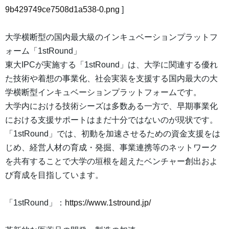
9b429749ce7508d1a538-0.png
]
大学横断型の国内最大級のインキュベーションプラットフ
ォーム「1stRound」
東大IPCが実施する「1stRound」は、大学に関連する優れ
た技術や着想の事業化、社会実装を支援する国内最大の大
学横断型インキュベーションプラットフォームです。
大学内における技術シーズは多数ある一方で、早期事業化
における支援サポートはまだ十分ではないのが現状です。
「1stRound」では、初動を加速させるための資金支援をは
じめ、経営人材の育成・発掘、事業連携等のネットワーク
を共有することで大学の垣根を超えたベンチャー創出およ
び育成を目指しています。
「1stRound」：
https://www.1stround.jp/