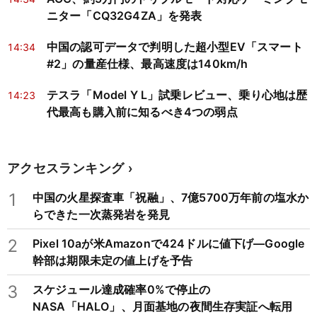
ニター「CQ32G4ZA」を発表
中国の認可データで判明した超小型EV「スマート
14:34
#2」の量産仕様、最高速度は140km/h
テスラ「Model Y L」試乗レビュー、乗り心地は歴
14:23
代最高も購入前に知るべき4つの弱点
アクセスランキング
1
中国の火星探査車「祝融」、7億5700万年前の塩水か
らできた一次蒸発岩を発見
2
Pixel 10aが米Amazonで424ドルに値下げ―Google
幹部は期限未定の値上げを予告
3
スケジュール達成確率0%で停止の
NASA「HALO」、月面基地の夜間生存実証へ転用