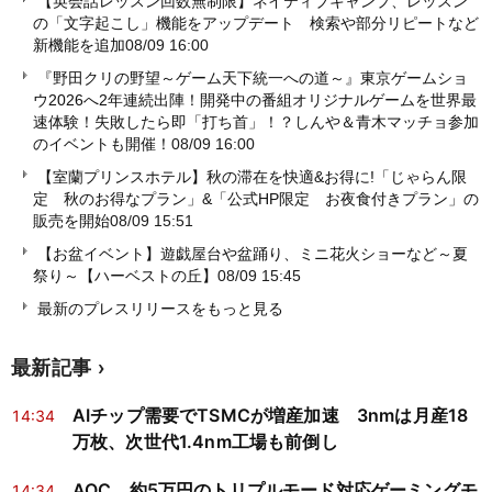
【英会話レッスン回数無制限】ネイティブキャンプ、レッスン
の「文字起こし」機能をアップデート 検索や部分リピートなど
新機能を追加
08/09 16:00
『野田クリの野望～ゲーム天下統一への道～』東京ゲームショ
ウ2026へ2年連続出陣！開発中の番組オリジナルゲームを世界最
速体験！失敗したら即「打ち首」！？しんや＆青木マッチョ参加
のイベントも開催！
08/09 16:00
【室蘭プリンスホテル】秋の滞在を快適&お得に!「じゃらん限
定 秋のお得なプラン」&「公式HP限定 お夜食付きプラン」の
販売を開始
08/09 15:51
【お盆イベント】遊戯屋台や盆踊り、ミニ花火ショーなど～夏
祭り～【ハーベストの丘】
08/09 15:45
最新のプレスリリースをもっと見る
最新記事
AIチップ需要でTSMCが増産加速 3nmは月産18
14:34
万枚、次世代1.4nm工場も前倒し
AOC、約5万円のトリプルモード対応ゲーミングモ
14:34