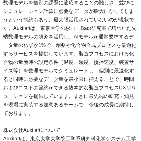
数理モデルを個別の課題に適応することの難しさ、並びに
シミュレーション計算に必要なデータが膨大になってしま
うという制約もあり、最大限活用されていないのが現状で
す。Auxilartは、東京大学の杉山・Badr研究室で培われた先
端数理モデルの研究を活用し、AIモデルが通常要求するデ
ータ量のわずか1%で、創薬や化合物合成プロセスを最適化
するサービスを提供しています。製造プロセスにおける化
合物の量産時の設定条件（温度、湿度、攪拌速度、装置サ
イズ等）を数理モデルでシミュレートし、個別に最適化す
ると同時に必要なデータ量を最小限に抑えることで、時間
およびコストの節約ができる抜本的な製造プロセスDXソリ
ューションを提供しています。まさに最先端の研究・知見
を現場に実装する熱意あるチームで、今後の成長に期待し
ております。
株式会社Auxilartについて
Auxilartは、東京大学大学院工学系研究科化学システム工学