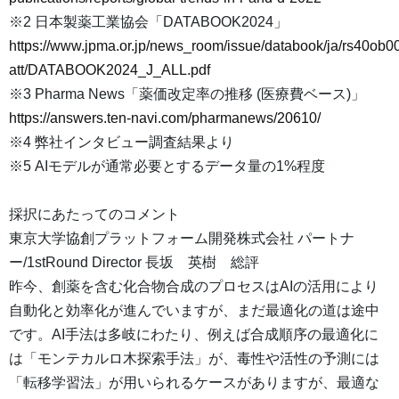
※2 日本製薬工業協会「DATABOOK2024」
https://www.jpma.or.jp/news_room/issue/databook/ja/rs40ob
att/DATABOOK2024_J_ALL.pdf
※3 Pharma News「薬価改定率の推移 (医療費ベース)」
https://answers.ten-navi.com/pharmanews/20610/
※4 弊社インタビュー調査結果より
※5 AIモデルが通常必要とするデータ量の1%程度
採択にあたってのコメント
東京大学協創プラットフォーム開発株式会社 パートナ
ー/1stRound Director 長坂 英樹 総評
昨今、創薬を含む化合物合成のプロセスはAIの活用により
自動化と効率化が進んでいますが、まだ最適化の道は途中
です。AI手法は多岐にわたり、例えば合成順序の最適化に
は「モンテカルロ木探索手法」が、毒性や活性の予測には
「転移学習法」が用いられるケースがありますが、最適な