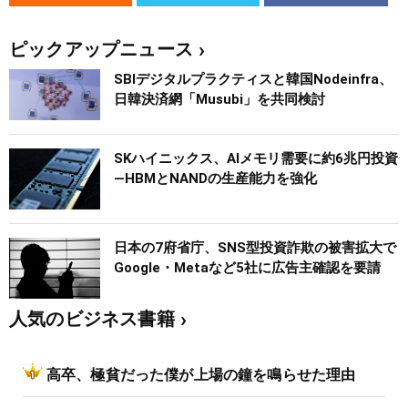
ピックアップニュース
SBIデジタルプラクティスと韓国Nodeinfra、
日韓決済網「Musubi」を共同検討
SKハイニックス、AIメモリ需要に約6兆円投資
―HBMとNANDの生産能力を強化
日本の7府省庁、SNS型投資詐欺の被害拡大で
Google・Metaなど5社に広告主確認を要請
人気のビジネス書籍
高卒、極貧だった僕が上場の鐘を鳴らせた理由