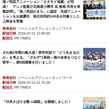
海ノ民話アニメーション「オタモイ地蔵」が完
成！ アニメ監督が北海道小樽市 迫 俊哉 市長を表
敬訪問し「海ノ民話のまち」に認定 完成アニメー
ションをお披露目 地元住民約140名を対象とした
上映会を実施
発表会社
ソーシャルアクションネットワーク
配信日時
2026-03-11 13:00:00
配信元
PR TIMES
ざわ高1年間の集大成！哲学対話で「どう生きるの
か」を考える。「ざわザワ高校～海の未来をつなぐ
哲学～」第9回授業を行いました！
発表会社
ソーシャルアクションネットワーク
配信日時
2026-03-11 01:15:28
配信元
PR TIMES
『日本さばける塾 in稲取』を開催しました！