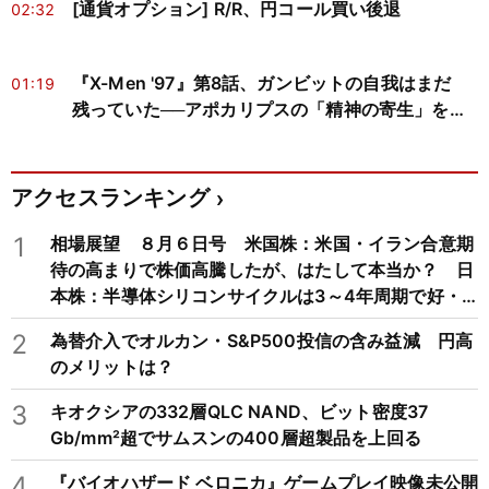
[通貨オプション] R/R、円コール買い後退
02:32
『X-Men '97』第8話、ガンビットの自我はまだ
01:19
残っていた──アポカリプスの「精神の寄生」を神
経科学と心の哲学で読み解く
アクセスランキング
1
相場展望 ８月６日号 米国株：米国・イラン合意期
待の高まりで株価高騰したが、はたして本当か？ 日
本株：半導体シリコンサイクルは3～4年周期で好・
不況を繰り返すため注意
2
為替介入でオルカン・S&P500投信の含み益減 円高
のメリットは？
3
キオクシアの332層QLC NAND、ビット密度37
Gb/mm²超でサムスンの400層超製品を上回る
4
『バイオハザード ベロニカ』ゲームプレイ映像未公開