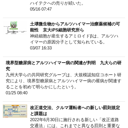
ハイテクへの売りが続いた。
05/16 07:47
土壌微生物からアルツハイマー治療薬候補の可
能性 京大iPS細胞研究所ら
神経細胞が産生するアミロイドβは、アルツハ
イマーの原因分子として知られている。
03/07 16:33
境界型糖尿病とアルツハイマー病の関連が判明 九大らの研
究
九州大学らの共同研究グループは、大規模認知症コホート研
究により、境界型糖尿病とアルツハイマー病の罹病が関連す
ることを初めて明らかにしたという。
01/25 08:40
改正道交法、クルマ運転者への新しい罰則規定
と課題は
2022年6月30日に施行される新しい「改正道路
交通法」には、これまでと異なる罰則と重要な