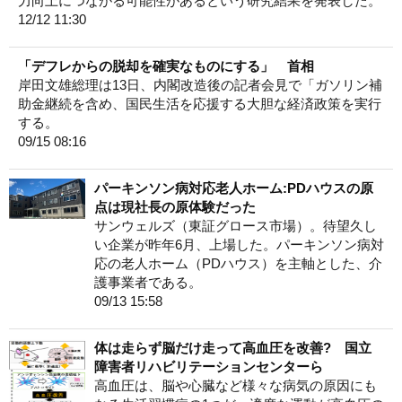
力向上につながる可能性があるという研究結果を発表した。
12/12 11:30
「デフレからの脱却を確実なものにする」 首相
岸田文雄総理は13日、内閣改造後の記者会見で「ガソリン補
助金継続を含め、国民生活を応援する大胆な経済政策を実行
する。
09/15 08:16
パーキンソン病対応老人ホーム:PDハウスの原
点は現社長の原体験だった
サンウェルズ（東証グロース市場）。待望久し
い企業が昨年6月、上場した。パーキンソン病対
応の老人ホーム（PDハウス）を主軸とした、介
護事業者である。
09/13 15:58
体は走らず脳だけ走って高血圧を改善? 国立
障害者リハビリテーションセンターら
高血圧は、脳や心臓など様々な病気の原因にも