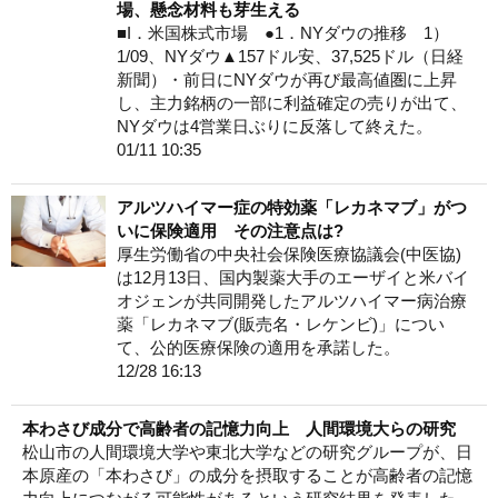
場、懸念材料も芽生える
■I．米国株式市場 ●1．NYダウの推移 1）
1/09、NYダウ▲157ドル安、37,525ドル（日経
新聞）・前日にNYダウが再び最高値圏に上昇
し、主力銘柄の一部に利益確定の売りが出て、
NYダウは4営業日ぶりに反落して終えた。
01/11 10:35
アルツハイマー症の特効薬「レカネマブ」がつ
いに保険適用 その注意点は?
厚生労働省の中央社会保険医療協議会(中医協)
は12月13日、国内製薬大手のエーザイと米バイ
オジェンが共同開発したアルツハイマー病治療
薬「レカネマブ(販売名・レケンビ)」につい
て、公的医療保険の適用を承諾した。
12/28 16:13
本わさび成分で高齢者の記憶力向上 人間環境大らの研究
松山市の人間環境大学や東北大学などの研究グループが、日
本原産の「本わさび」の成分を摂取することが高齢者の記憶