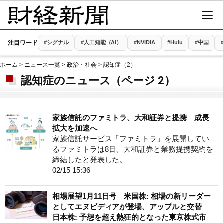
注目ワード
#シグナル
#人工知能（AI）
#NVIDIA
#Hulu
#中国
ホーム
>
ニュース一覧
>
政治・社会
> 認知症（2）
認知症のニュース（ページ 2）
家族信託のファミトラ、大和証券と提携 成長
拡大を加速へ
家族信託サービス「ファミトラ」を展開してい
るファミトラは8日、大和証券と業務提携契約を
締結したと発表した。
02/15 15:36
相場展望1月11日号 米国株: 相場の新リーダー
としてエヌビディアが登場、アップルと交替
日本株: 予想を超え熱狂的となった東京株式市