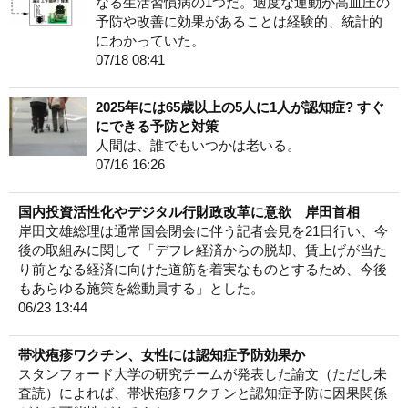
なる生活習慣病の1つだ。適度な運動が高血圧の
予防や改善に効果があることは経験的、統計的
にわかっていた。
07/18 08:41
2025年には65歳以上の5人に1人が認知症? すぐ
にできる予防と対策
人間は、誰でもいつかは老いる。
07/16 16:26
国内投資活性化やデジタル行財政改革に意欲 岸田首相
岸田文雄総理は通常国会閉会に伴う記者会見を21日行い、今
後の取組みに関して「デフレ経済からの脱却、賃上げが当た
り前となる経済に向けた道筋を着実なものとするため、今後
もあらゆる施策を総動員する」とした。
06/23 13:44
帯状疱疹ワクチン、女性には認知症予防効果か
スタンフォード大学の研究チームが発表した論文（ただし未
査読）によれば、帯状疱疹ワクチンと認知症予防に因果関係