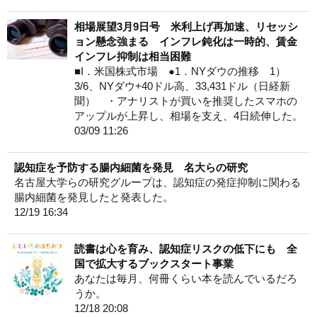
相場展望3月9日号 米利上げ再加速、リセッシ
ョン懸念強まる インフレ鈍化は一時的、賃金
インフレ抑制は相当困難
■I．米国株式市場 ●1．NYダウの推移 1）
3/6、NYダウ+40ドル高、33,431ドル（日経新
聞） ・アナリストが買いを推奨したスマホの
アップルが上昇し、相場を支え、4日続伸した。
03/09 11:26
認知症を予防する腸内細菌を発見 名大らの研究
名古屋大学らの研究グループは、認知症の発症抑制に関わる
腸内細菌を発見したと発表した。
12/19 16:34
読書は心を育み、認知症リスクの低下にも 全
国で拡大するブックスタート事業
あなたは毎月、何冊くらい本を読んでいるだろ
うか。
12/18 20:08