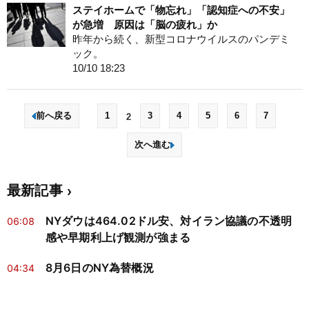
ステイホームで「物忘れ」「認知症への不安」
が急増 原因は「脳の疲れ」か
昨年から続く、新型コロナウイルスのパンデミ
ック。
10/10 18:23
前へ戻る
1
3
4
5
6
7
2
次へ進む
最新記事
NYダウは464.02ドル安、対イラン協議の不透明
06:08
感や早期利上げ観測が強まる
8月6日のNY為替概況
04:34