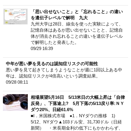
「思い出せないこと」と「忘れること」の違い
を遺伝子レベルで解明 九大
九州大学は28日、線虫を使った実験によって、
記憶自体はあるが思い出せないことと、記憶自
体が消去され忘れることの違いを遺伝子レベル
で解明したと発表した。
09/29 16:39
中年が悪い夢を見るのは認知症リスクの可能性
悪い夢を見て起きてしまうようなことが週に1回以上ある中
年は、認知症リスクが4倍高いという調査結果。
09/28 08:11
相場展望5月16日 5/13米日の大幅上昇は「自律
反発」、下落途上? 5月下落の5/13戻り率:ＮＹ
ダウ20%、日経61.6%
■I．米国株式市場 ●1．NYダウの推移 1)
5/12、NYダウ▲103ドル安、31,730ドル（日経
新聞） ・米長期金利の低下にもかかわらず、