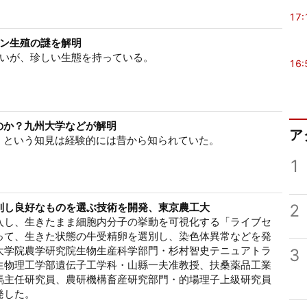
17:
ン生殖の謎を解明
いが、珍しい生態を持っている。
16:
のか？九州大学などが解明
ア
、という知見は経験的には昔から知られていた。
1
2
別し良好なものを選ぶ技術を開発、東京農工大
入し、生きたまま細胞内分子の挙動を可視化する「ライブセ
って、生きた状態の牛受精卵を選別し、染色体異常などを発
大学院農学研究院生物生産科学部門・杉村智史テニュアトラ
3
生物理工学部遺伝子工学科・山縣一夫准教授、扶桑薬品工業
馬主任研究員、農研機構畜産研究部門・的場理子上級研究員
発した。