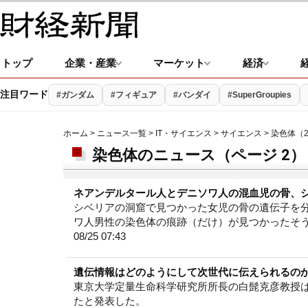
トップ
企業・産業
マーケット
経済
注目ワード
#ガンダム
#フィギュア
#バンダイ
#SuperGroupies
ホーム
>
ニュース一覧
>
IT・サイエンス
>
サイエンス
> 染色体（
染色体のニュース（ページ 2）
ネアンデルタール人とデニソワ人の混血児の骨、
シベリアの洞窟で見つかった女児の骨の遺伝子を
ワ人男性の染色体の痕跡（だけ）が見つかったそ
08/25 07:43
遺伝情報はどのようにして次世代に伝えられるの
東京大学定量生命科学研究所所長の白髭克彦教授は
たと発表した。