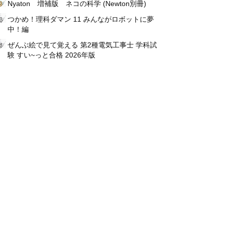
Nyaton 増補版 ネコの科学 (Newton別冊)
つかめ！理科ダマン 11 みんながロボットに夢
中！編
ぜんぶ絵で見て覚える 第2種電気工事士 学科試
験 すい~っと合格 2026年版