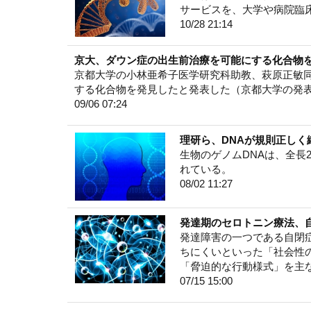
サービスを、大学や病院臨
10/28 21:14
京大、ダウン症の出生前治療を可能にする化合物
京都大学の小林亜希子医学研究科助教、萩原正敏
する化合物を発見したと発表した（京都大学の発
09/06 07:24
理研ら、DNAが規則正し
生物のゲノムDNAは、全長
れている。
08/02 11:27
発達期のセロトニン療法、
発達障害の一つである自閉
ちにくいといった「社会性
「脅迫的な行動様式」を主
07/15 15:00