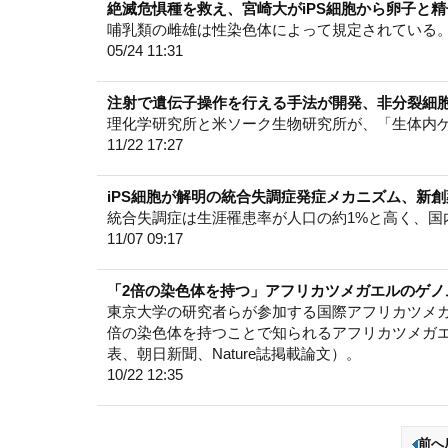
絶滅危惧種を救え、宮崎大がiPS細胞から卵子と
哺乳類の雌雄は性染色体によって規定されている
05/24 11:31
注射で遺伝子操作を行える手法が開発、非分裂細
理化学研究所と米ソーク生物研究所が、「生体内
11/22 17:27
iPS細胞が解明の統合失調症発症メカニズム、新
統合失調症は生涯罹患率が人口の約1%と高く、国内
11/07 09:17
「2倍の染色体を持つ」アフリカツメガエルのゲノ
東京大学の研究者らが参加する国際アフリカツメ
倍の染色体を持つことで知られるアフリカツメガ
表、朝日新聞、Nature誌掲載論文）。
10/22 12:35
前へ