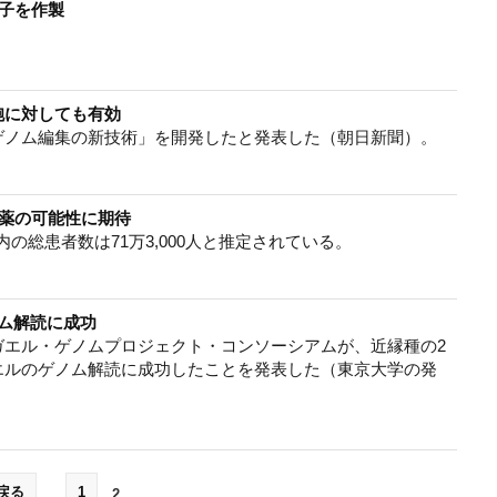
精子を作製
。
胞に対しても有効
ゲノム編集の新技術」を開発したと発表した（朝日新聞）。
創薬の可能性に期待
の総患者数は71万3,000人と推定されている。
ム解読に成功
ガエル・ゲノムプロジェクト・コンソーシアムが、近縁種の2
エルのゲノム解読に成功したことを発表した（東京大学の発
戻る
1
2