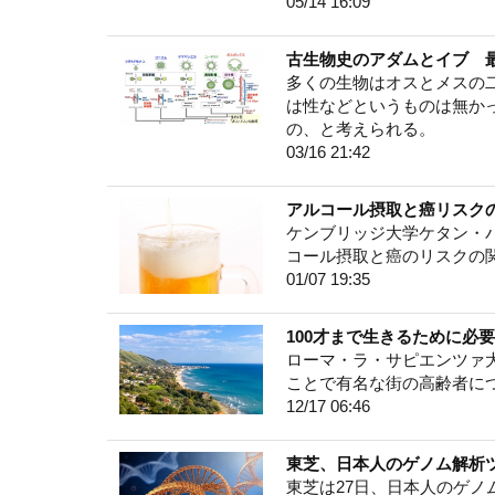
05/14 16:09
古生物史のアダムとイブ 
多くの生物はオスとメスの
は性などというものは無か
の、と考えられる。
03/16 21:42
アルコール摂取と癌リスク
ケンブリッジ大学ケタン・パ
コール摂取と癌のリスクの
01/07 19:35
100才まで生きるために必
ローマ・ラ・サピエンツァ
ことで有名な街の高齢者に
12/17 06:46
東芝、日本人のゲノム解析
東芝は27日、日本人のゲノ