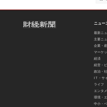
ニュー
最新ニ
主要ニ
企業・
マーケ
経済
経営・
政治・
IＴ・サ
ライフ
エンタ
環境・
中小・