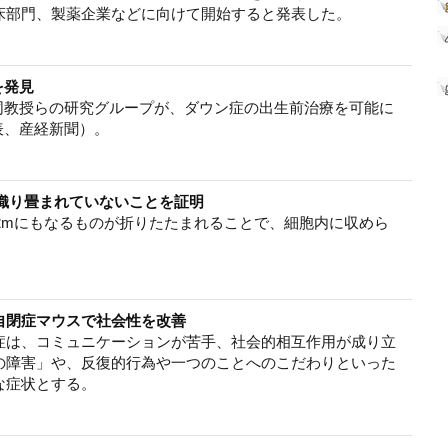
床部門、製薬企業などに向けて開始すると発表した。
を発見
同教授らの研究グループが、ダウン症の出生前治療を可能に
表、産経新聞）。
く織り畳まれていないことを証明
2mにもなるものが折りたたまれることで、細胞内に収めら
自閉症マウスで社会性を改善
症は、コミュニケーションが苦手、社会的相互作用が成り立
の障害」や、反復的行為や一つのことへのこだわりといった
な症状とする。