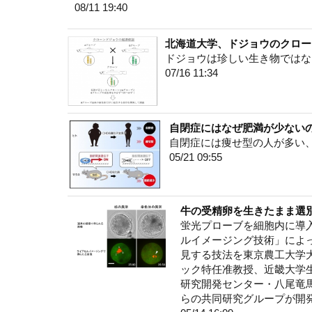
08/11 19:40
北海道大学、ドジョウのクロー
ドジョウは珍しい生き物ではな
07/16 11:34
自閉症にはなぜ肥満が少ない
自閉症には痩せ型の人が多い
05/21 09:55
牛の受精卵を生きたまま選
蛍光プローブを細胞内に導
ルイメージング技術」によ
見する技法を東京農工大学
ック特任准教授、近畿大学
研究開発センター・八尾竜
らの共同研究グループが開