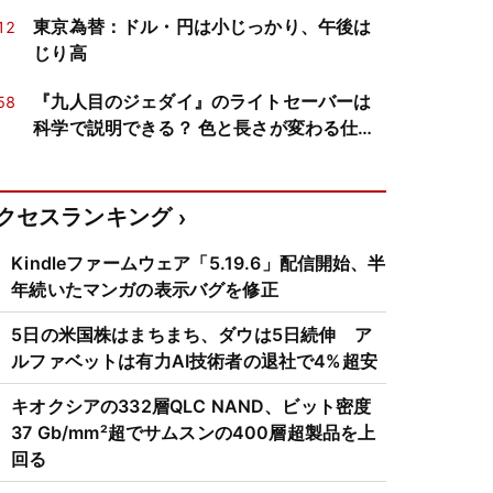
約開始
東京為替：ドル・円は小じっかり、午後は
12
じり高
『九人目のジェダイ』のライトセーバーは
58
科学で説明できる？ 色と長さが変わる仕組
みを真面目に検証
クセスランキング
Kindleファームウェア「5.19.6」配信開始、半
年続いたマンガの表示バグを修正
5日の米国株はまちまち、ダウは5日続伸 ア
ルファベットは有力AI技術者の退社で4%超安
キオクシアの332層QLC NAND、ビット密度
37 Gb/mm²超でサムスンの400層超製品を上
回る