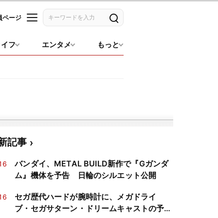
員ページ
記事を検索
ライフ
エンタメ
もっと
新記事
バンダイ、METAL BUILD新作で『Gガンダ
16
ム』機体を予告 日輪のシルエット公開
セガ歴代ハードが腕時計に、メガドライ
16
ブ・セガサターン・ドリームキャストの予