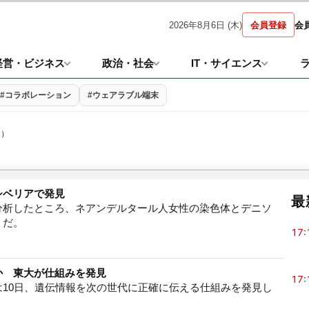
2026年8月6日 (木)
会員登録
会
経営・ビジネス
政治・社会
IT・サイエンス
#コラボレーション
#ウェアラブル端末
2）
シベリアで発見
最
分析したところ、ネアンデルタール人女性の染色体とデニソ
うだ。
17:
か 東大が仕組みを発見
17:
10日、遺伝情報を次の世代に正確に伝える仕組みを発見し