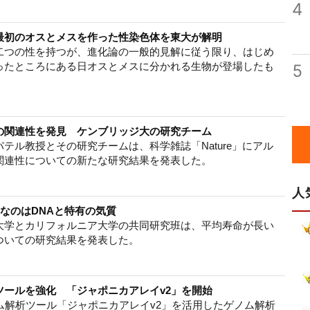
4
最初のオスとメスを作った性染色体を東大が解明
二つの性を持つが、進化論の一般的見解に従う限り、はじめ
ったところにある日オスとメスに分かれる生物が登場したも
5
の関連性を発見 ケンブリッジ大の研究チーム
テル教授とその研究チームは、科学雑誌「Nature」にアル
関連性についての新たな研究結果を発表した。
人
要なのはDNAと特有の気質
大学とカリフォルニア大学の共同研究班は、平均寿命が長い
ついての研究結果を発表した。
ツールを強化 「ジャポニカアレイv2」を開始
ム解析ツール「ジャポニカアレイv2」を活用したゲノム解析