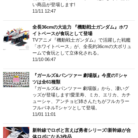
い商品が登場します!
11/11 12:47
全長36cmの大迫力 『機動戦士ガンダム』ホワ
イトベースが食玩として登場
TVアニメ『機動戦士ガンダム』で活躍した戦艦
「ホワイトベース」が、全長約36cmの大ボリュ
ームで食玩として立体化される。
11/10 06:47
『ガールズ&パンツァー 劇場版』今度のTシャ
ツは全61種類
『ガールズ&パンツァー 劇場版』から、凄いグ
ッズが登場します!愛里寿、ミカ、エリカ、カチ
ューシャ、アンチョビ姉さんたちがフルカラー
フルパネルTシャツとして登場。
11/01 11:01
新幹線でロボと言えば勇者シリーズ!新幹線が合
体ロボになる3作品