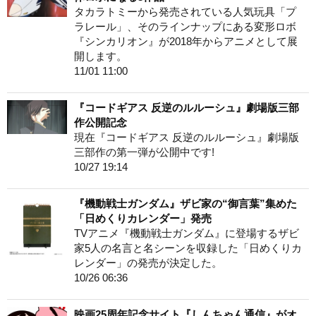
タカラトミーから発売されている人気玩具「プ
ラレール」、そのラインナップにある変形ロボ
『シンカリオン』が2018年からアニメとして展
開します。
11/01 11:00
『コードギアス 反逆のルルーシュ』劇場版三部
作公開記念
現在『コードギアス 反逆のルルーシュ』劇場版
三部作の第一弾が公開中です!
10/27 19:14
『機動戦士ガンダム』ザビ家の“御言葉”集めた
「日めくりカレンダー」発売
TVアニメ『機動戦士ガンダム』に登場するザビ
家5人の名言と名シーンを収録した「日めくりカ
レンダー」の発売が決定した。
10/26 06:36
映画25周年記念サイト『しんちゃん通信』がオ