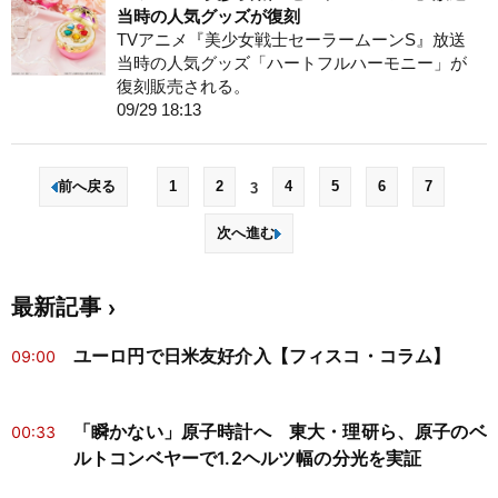
当時の人気グッズが復刻
TVアニメ『美少女戦士セーラームーンS』放送
当時の人気グッズ「ハートフルハーモニー」が
復刻販売される。
09/29 18:13
前へ戻る
1
2
4
5
6
7
3
次へ進む
最新記事
ユーロ円で日米友好介入【フィスコ・コラム】
09:00
「瞬かない」原子時計へ 東大・理研ら、原子のベ
00:33
ルトコンベヤーで1.2ヘルツ幅の分光を実証