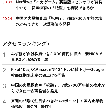
Netflixの『イカゲーム』英語版スピンオフが開発
00:33
中止か 韓国特有の「絶望」を再現できるか
中国の火星探査車「祝融」、7億5700万年前の塩
00:24
水からできた一次蒸発岩を発見
アクセスランキング
1
みずほが自社株買いを2,000億円に拡大 新NISAで
見る3メガ銀の還元差
2
Pixel 10aが米Amazonで424ドルに値下げ―Google
幹部は期限未定の値上げを予告
3
中国の火星探査車「祝融」、7億5700万年前の塩水か
らできた一次蒸発岩を発見
4
来週の相場で注目すべき3つのポイント：国内企業物
価指数、米CPI、米PPI