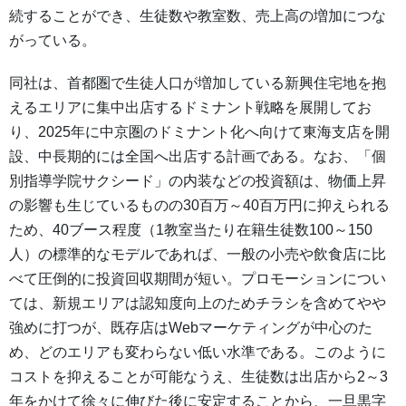
続することができ、生徒数や教室数、売上高の増加につな
がっている。
同社は、首都圏で生徒人口が増加している新興住宅地を抱
えるエリアに集中出店するドミナント戦略を展開してお
り、2025年に中京圏のドミナント化へ向けて東海支店を開
設、中長期的には全国へ出店する計画である。なお、「個
別指導学院サクシード」の内装などの投資額は、物価上昇
の影響も生じているものの30百万～40百万円に抑えられる
ため、40ブース程度（1教室当たり在籍生徒数100～150
人）の標準的なモデルであれば、一般の小売や飲食店に比
べて圧倒的に投資回収期間が短い。プロモーションについ
ては、新規エリアは認知度向上のためチラシを含めてやや
強めに打つが、既存店はWebマーケティングが中心のた
め、どのエリアも変わらない低い水準である。このように
コストを抑えることが可能なうえ、生徒数は出店から2～3
年をかけて徐々に伸びた後に安定することから、一旦黒字