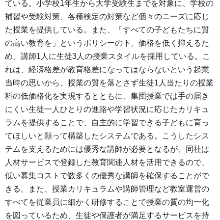
ている。小学校1年生から大学受験生までを対象に、学校の
補習や受験対策、各種検定の対策など個々のニーズに応じ
た授業を提供している。また、「すべての子どもたちに質
の高い教育を」というポリシーの下、価格を低く抑えるた
め、講師1人に生徒3人の授業スタイルを採用している。こ
れは、経済格差が教育格差になってはならないという起業
当時の思いから、授業の質を落とさず生徒1人当たりの授業
料の低価格化を実現するとともに、集団授業では手の届き
にくい生徒一人ひとりの進路や学習状況に応じたカリキュ
ラムを提供することで、自主的に学習できる子どもに育っ
てほしいと願って構築したシステムである。こうしたシス
テムを支えるためには優秀な講師が必要となるが、同社は
人材サービスで登録した教育関連人材を活用できるので、
低い募集コストで数多くの優秀な講師を確保することがで
きる。また、授業カリキュラムや講師管理など教室運営の
すべてを従業員に細かく研修することで授業の質の均一化
を図っているため、生徒や保護者が満足するサービスを持